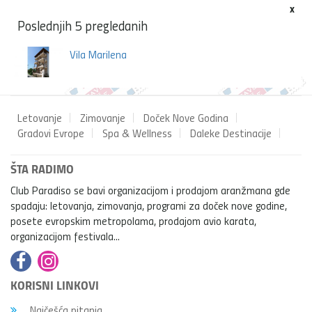
x
Poslednjih 5 pregledanih
Vila Marilena
Letovanje
Zimovanje
Doček Nove Godina
Gradovi Evrope
Spa & Wellness
Daleke Destinacije
ŠTA RADIMO
Club Paradiso se bavi organizacijom i prodajom aranžmana gde
spadaju: letovanja, zimovanja, programi za doček nove godine,
posete evropskim metropolama, prodajom avio karata,
organizacijom festivala...
KORISNI LINKOVI
Najčešća pitanja