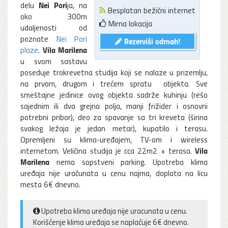
Nei Pori
delu
ja, na
Besplatan bežični internet
oko 300m
Mirna lokacija
udaljenosti od
poznate
Nei Pori
Rezerviši odmah!
Vila Marilena
plaze
.
u svom sastavu
poseduje trokrevetna studija koji se nalaze u prizemlju,
na prvom, drugom i trećem spratu objekta. Sve
smeštajne jedinice ovog objekta sadrže kuhinju (rešo
sajednim ili dva grejna polja, manji frižider i osnovni
potrebni pribor), deo za spavanje sa tri kreveta (širina
svakog ležaja je jedan metar), kupatilo i terasu.
Opremljeni su klima-uređajem, TV-om i wireless
Vila
internetom. Veličina studija je cca 22m2 + terasa.
Marilena
nema sopstveni parking. Upotreba klima
uređaja nije uračunata u cenu najma, doplata na licu
mesta 6€ dnevno.
Upotreba klima uređaja nije uracunata u cenu.
Korišćenje klima uređaja se naplaćuje 6€ dnevno.