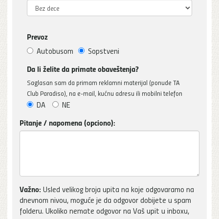
Prevoz
Autobusom
Sopstveni
Da li želite da primate obaveštenja?
Saglasan sam da primam reklamni materijal (ponude TA
Club Paradiso), na e-mail, kućnu adresu ili mobilni telefon
DA
NE
Pitanje / napomena (opciono):
Važno:
Usled velikog broja upita na koje odgovaramo na
dnevnom nivou, moguće je da odgovor dobijete u spam
folderu. Ukoliko nemate odgovor na Vaš upit u inboxu,