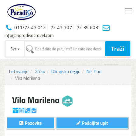
T
011/72 47 012
72 47 707
72 39 603
info@paradisotravel.com
Traži
Sve
Letovanje
Grčka
Olimpska regija
Nei Pori
Vila Marilena
Vila Marilena
Pozovite
Pošaljite upit