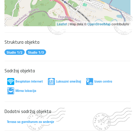
Leaflet
| Map data ©
OpenStreetMap
contributors
Struktura objekta
Studio 1/2
Studio 1/3
Sadržaj objekta
Besplatan internet
Luksuzni smeštaj
Izvan centra
Mirna lokacija
Dodatni sadržaj objekta
Terasa sa garniturom za sedenje