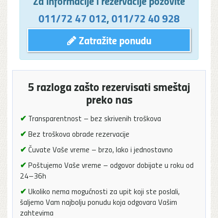
Za informacije i rezervacije pozovite
011/72 47 012
,
011/72 40 928
Zatražite ponudu
5 razloga zašto rezervisati smeštaj
preko nas
✔
Transparentnost – bez skrivenih troškova
✔
Bez troškova obrade rezervacije
✔
Čuvate Vaše vreme – brzo, lako i jednostavno
✔
Poštujemo Vaše vreme – odgovor dobijate u roku od
24–36h
✔
Ukoliko nema mogućnosti za upit koji ste poslali,
šaljemo Vam najbolju ponudu koja odgovara Vašim
zahtevima