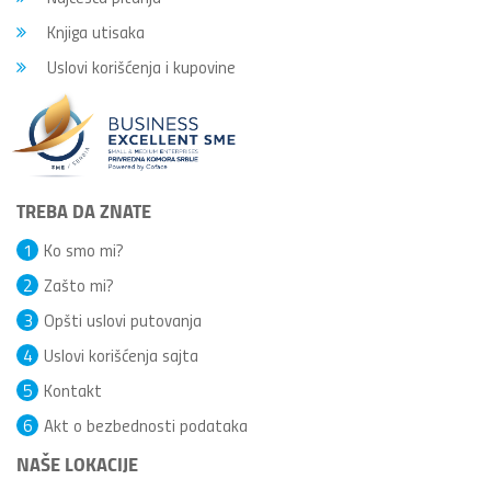
Knjiga utisaka
Uslovi korišćenja i kupovine
TREBA DA ZNATE
1
Ko smo mi?
2
Zašto mi?
3
Opšti uslovi putovanja
4
Uslovi korišćenja sajta
5
Kontakt
6
Akt o bezbednosti podataka
NAŠE LOKACIJE