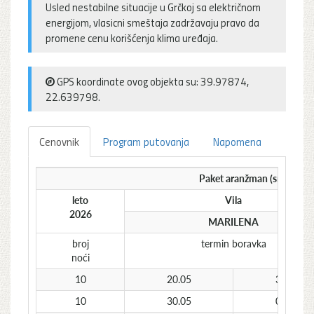
Usled nestabilne situacije u Grčkoj sa električnom
energijom, vlasicni smeštaja zadržavaju pravo da
promene cenu korišćenja klima uređaja.
GPS koordinate ovog objekta su: 39.97874,
22.639798.
Cenovnik
Program putovanja
Napomena
Paket aranžman (smeštaj +
leto
Vila
2026
MARILENA
broj
termin boravka
noći
10
20.05
30.05
10
30.05
09.06