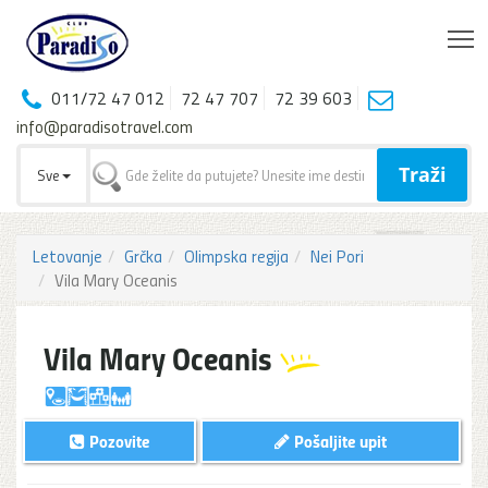
T
011/72 47 012
72 47 707
72 39 603
info@paradisotravel.com
Traži
Sve
Letovanje
Grčka
Olimpska regija
Nei Pori
Vila Mary Oceanis
Vila Mary Oceanis
Pozovite
Pošaljite upit