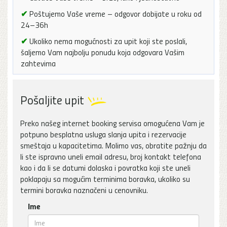
✔
Poštujemo Vaše vreme – odgovor dobijate u roku od
24–36h
✔
Ukoliko nema mogućnosti za upit koji ste poslali,
šaljemo Vam najbolju ponudu koja odgovara Vašim
zahtevima
Pošaljite upit
Preko našeg internet booking servisa omogućena Vam je
potpuno besplatna usluga slanja upita i rezervacije
smeštaja u kapacitetima. Molimo vas, obratite pažnju da
li ste ispravno uneli email adresu, broj kontakt telefona
kao i da li se datumi dolaska i povratka koji ste uneli
poklapaju sa mogućim terminima boravka, ukoliko su
termini boravka naznačeni u cenovniku.
Ime