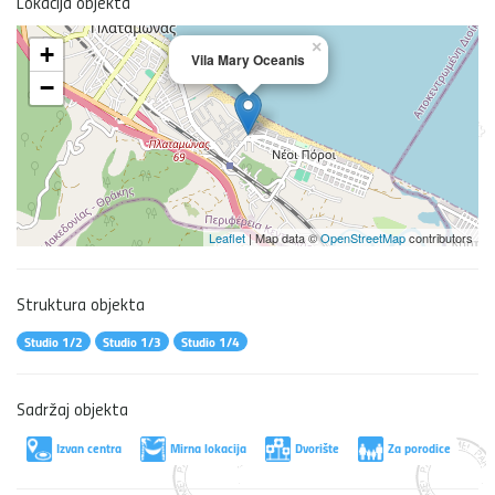
Lokacija objekta
×
+
Vila Mary Oceanis
−
Leaflet
| Map data ©
OpenStreetMap
contributors
Struktura objekta
Studio 1/2
Studio 1/3
Studio 1/4
Sadržaj objekta
Izvan centra
Mirna lokacija
Dvorište
Za porodice