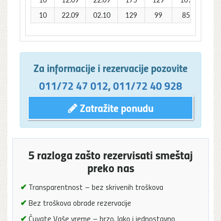
10
22.09
02.10
129
99
85
Za informacije i rezervacije pozovite
011/72 47 012
,
011/72 40 928
Zatražite ponudu
5 razloga zašto rezervisati smeštaj
preko nas
✔
Transparentnost – bez skrivenih troškova
✔
Bez troškova obrade rezervacije
✔
Čuvate Vaše vreme – brzo, lako i jednostavno