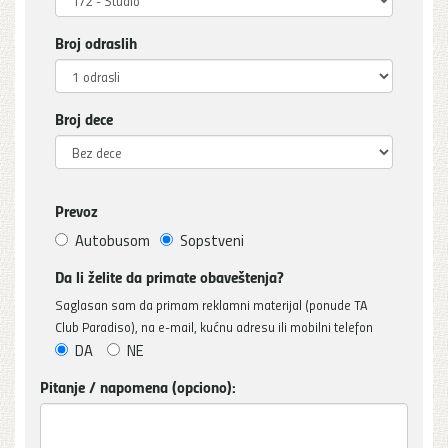
Broj odraslih
Broj dece
Prevoz
Autobusom
Sopstveni
Da li želite da primate obaveštenja?
Saglasan sam da primam reklamni materijal (ponude TA
Club Paradiso), na e-mail, kućnu adresu ili mobilni telefon
DA
NE
Pitanje / napomena (opciono):