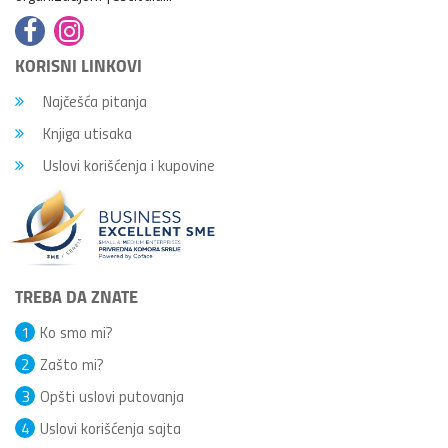
KORISNI LINKOVI
Najčešća pitanja
Knjiga utisaka
Uslovi korišćenja i kupovine
TREBA DA ZNATE
1
Ko smo mi?
2
Zašto mi?
3
Opšti uslovi putovanja
4
Uslovi korišćenja sajta