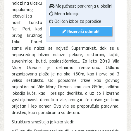
nalazi na ulasku
Mogućnost parkiranja u okolini
popularnog
Mirna lokacija
letovališta
Odličan izbor za porodice
naših turista
Nei Pori, kod
Rezerviši odmah!
prvog kružnog
toka. Pored
same vile nalazi se najveći Supermarket, dok se u
neposrednoj blizini nalaze pekare, restorani, kafići,
suvenirnice, butici, poslastičarnice... Za leto 2019 Vila
Mary Oceanis je delimično renovirana. Odlično
organizovana plaža je na oko 150m, kao i prvo od 3
velika šetališta. Od popularne crkve kao glavnog
orijentira od Vile Mary Oceanis ima oko 850m, odlična
lokacija kuće, kao i prelepo dvorište, a uz to i izvrsna
gostoljubivost domaćina vile, omogući će našim gostima
prijatan i lep odmor. Ova vila se preporučuje parovima,
društvu, kao i porodicama sa decom.
Struktura smeštaja je kako sledi:
1/2 studio: Dvokrevetni studiji u svom sastavu poseduju