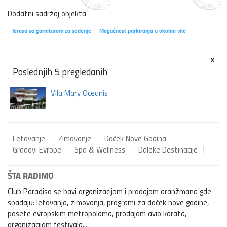
Dodatni sadržaj objekta
Terasa sa garniturom za sedenje
Mogućnost parkiranja u okolini vile
x
Poslednjih 5 pregledanih
Vila Mary Oceanis
Letovanje
Zimovanje
Doček Nove Godina
Gradovi Evrope
Spa & Wellness
Daleke Destinacije
ŠTA RADIMO
Club Paradiso se bavi organizacijom i prodajom aranžmana gde
spadaju: letovanja, zimovanja, programi za doček nove godine,
posete evropskim metropolama, prodajom avio karata,
organizacijom festivala...