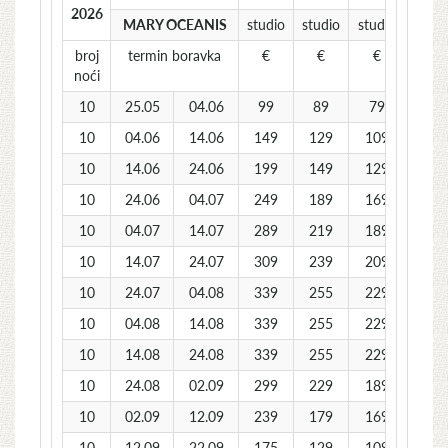
2026
MARY OCEANIS
studio
studio
studio
broj
termin boravka
€
€
€
noći
10
25.05
04.06
99
89
79
10
04.06
14.06
149
129
109
10
14.06
24.06
199
149
129
10
24.06
04.07
249
189
169
10
04.07
14.07
289
219
189
10
14.07
24.07
309
239
209
10
24.07
04.08
339
255
229
10
04.08
14.08
339
255
229
10
14.08
24.08
339
255
229
10
24.08
02.09
299
229
189
10
02.09
12.09
239
179
169
10
12.09
22.09
175
129
109