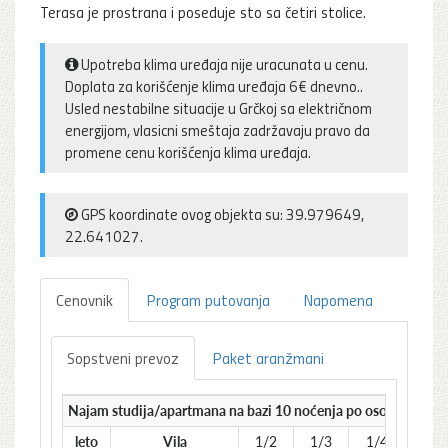
Terasa je prostrana i poseduje sto sa četiri stolice.
Upotreba klima uređaja nije uracunata u cenu.
Doplata za korišćenje klima uređaja 6€ dnevno..
Usled nestabilne situacije u Grčkoj sa električnom
energijom, vlasicni smeštaja zadržavaju pravo da
promene cenu korišćenja klima uređaja.
GPS koordinate ovog objekta su: 39.979649,
22.641027.
Cenovnik
Program putovanja
Napomena
Sopstveni prevoz
Paket aranžmani
Najam studija/apartmana na bazi 10 noćenja po osobi
leto
Vila
1/2
1/3
1/4