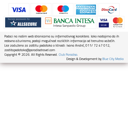
Podaci na našim web stranicama su informativnog karaktera. Iako nastojimo da ih
redovno ažuriramo, postoji mogućnost različitih informacija od trenutno važećih.
Lice zaduženo za zaštitu podataka o ličnosti: Ivana Andrić, 011/ 72 47 012,
zastitapodataka@paradisotravel.com
Copyright © 2026. All Rights Reserved.
Club Paradiso
.
Design & Development by
Blue City Media