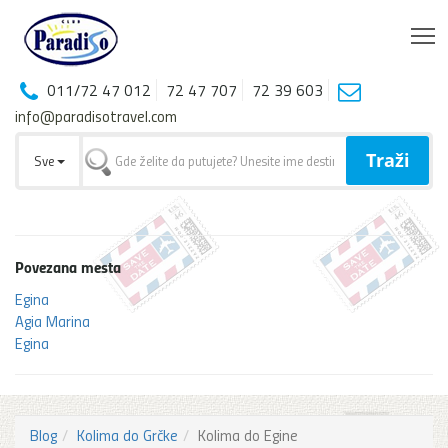
T
011/72 47 012
72 47 707
72 39 603
info@paradisotravel.com
Traži
Sve
Povezana mesta
Egina
Agia Marina
Egina
Blog
Kolima do Grčke
Kolima do Egine