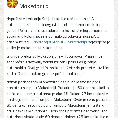
Makedonija
Napuštate teritoriju Srbije i ulazite u Makedoniju. Ako
putujete tokom jula ili avgusta, budite spremni na kolone i
gužve. Policija često sa radarom čeka turiste koji, umorni od
stajanja u koloni, požele da malo „produvaju mašinu“. U
našem tekstu
Saobraćajni propisi – Makedonija
pojašnjeno je
koliko je makedonski zakon oštar.
Granični prelaz sa Makedonijom – Tabanovce. Pripremite
saobraćajnu dozvolu, zeleni karton i polisu osiguranja
automobila. Ovaj granični prelaz možete da pređete i uz ličnu
kartu. Odmah nakon granice počinje auto-put.
Nakon petnaestak kilometara vožnje, nailazite na prvu
naplatnu rampu u Makedoniji. Putarina je 60 denara. Ukoliko
plaćate u evrima, putarina je oko 1€. Nakon 47 km nailazite
na drugu naplatnu rampu u Makedoniji. Ovde je cena putarine
80 denara. Treća naplatna rampa u Makedoniji je na 92 km
od izlaska iz Makedonije i graničnog prelaza Bogorodica, gde
putarina takođe staje 60 denara. Nakon 125 km nailazite na