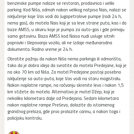
benzinske pumpe nalaze se restoran, prodavnica i veliki
parking. Kod Niša, odmah nakon velikog natpisa Nais, nalazi se
isključenje koje Vas vodi do Jugopetrolove pumpe (radi 24 h,
nema gas), do motela Nais koji je sa leve strane puta, kao i do
baze AMSS, u okviru koje je pumpa za auto-gas i gde primaju
samo gotovinu. Baza AMSS kod Naisa nudi usluge sitnih
popravki i šlepovanja vozila, ali ne izdaje međunarodna
dokumenta. Radno vreme je 24 h.
Obratite pažnju da nakon Niša nema parkinga ili odmorišta,
tako da je dobra ideja da svratite do motela Predejane, koji je
na oko 70 km od Niša. Za motel Predejane postoji posebno
isključenje sa auto-puta, koje Vas vodi na staru magistralu.
Nakon naplatne rampe, na račvanju skrenite levo i nakon 1,5
km stižete do motela. Alternativa je motel Džep, koji je
nekoliko kilometara dalje od Predejana. Sedam kilometara
nakon naplatne rampe Preševo, dolazite do istoimenog
graničnog prelaza, gde prvo prolazite carinu, a nakon toga i
policijsku kontrolu.