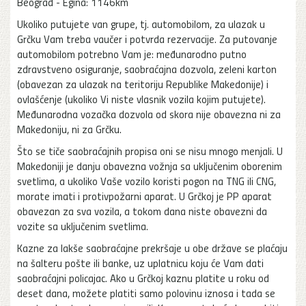
Beograd - Egina: 1146km
Ukoliko putujete van grupe, tj. automobilom, za ulazak u
Grčku Vam treba vaučer i potvrda rezervacije. Za putovanje
automobilom potrebno Vam je: međunarodno putno
zdravstveno osiguranje, saobraćajna dozvola, zeleni karton
(obavezan za ulazak na teritoriju Republike Makedonije) i
ovlašćenje (ukoliko Vi niste vlasnik vozila kojim putujete).
Međunarodna vozačka dozvola od skora nije obavezna ni za
Makedoniju, ni za Grčku.
Što se tiče saobraćajnih propisa oni se nisu mnogo menjali. U
Makedoniji je danju obavezna vožnja sa uključenim oborenim
svetlima, a ukoliko Vaše vozilo koristi pogon na TNG ili CNG,
morate imati i protivpožarni aparat. U Grčkoj je PP aparat
obavezan za sva vozila, a tokom dana niste obavezni da
vozite sa uključenim svetlima.
Kazne za lakše saobraćajne prekršaje u obe države se plaćaju
na šalteru pošte ili banke, uz uplatnicu koju će Vam dati
saobraćajni policajac. Ako u Grčkoj kaznu platite u roku od
deset dana, možete platiti samo polovinu iznosa i tada se