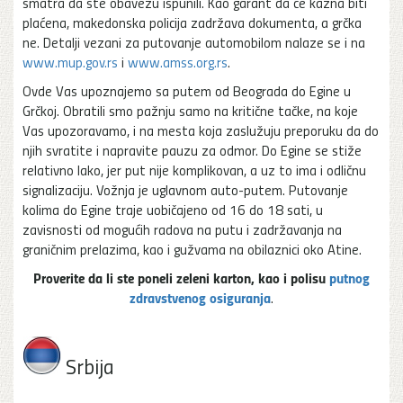
smatra da ste obavezu ispunili. Kao garant da će kazna biti
plaćena, makedonska policija zadržava dokumenta, a grčka
ne. Detalji vezani za putovanje automobilom nalaze se i na
www.mup.gov.rs
i
www.amss.org.rs
.
Ovde Vas upoznajemo sa putem od Beograda do Egine u
Grčkoj. Obratili smo pažnju samo na kritične tačke, na koje
Vas upozoravamo, i na mesta koja zaslužuju preporuku da do
njih svratite i napravite pauzu za odmor. Do Egine se stiže
relativno lako, jer put nije komplikovan, a uz to ima i odličnu
signalizaciju. Vožnja je uglavnom auto-putem. Putovanje
kolima do Egine traje uobičajeno od 16 do 18 sati, u
zavisnosti od mogućih radova na putu i zadržavanja na
graničnim prelazima, kao i gužvama na obilaznici oko Atine.
Proverite da li ste poneli zeleni karton, kao i polisu
putnog
zdravstvenog osiguranja
.
Srbija