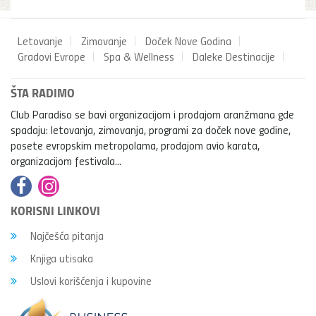
Letovanje
Zimovanje
Doček Nove Godina
Gradovi Evrope
Spa & Wellness
Daleke Destinacije
ŠTA RADIMO
Club Paradiso se bavi organizacijom i prodajom aranžmana gde
spadaju: letovanja, zimovanja, programi za doček nove godine,
posete evropskim metropolama, prodajom avio karata,
organizacijom festivala...
KORISNI LINKOVI
Najčešća pitanja
Knjiga utisaka
Uslovi korišćenja i kupovine