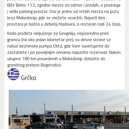
Bife Belov 113, zgodno mesto za odmor i predah, a poseduje
i veliki parking prostor. Ovo je jedno od retkih mesta na putu
kroz Makedoniju gde se možete osvežiti. Najveći deo
prostora je bašta u debeloj hladovini, a restoran radi 24 časa.
Kada prođete isključenje za Gevgeliju, neposredno pred
granicu (na oko jedan kilometar pre), sa desne strane se
nalazi bezninska pumpa Okta, gde Vam savetujemo da
zastanete i po povoljnijim cenama napunite rezervoar. Nakon
ukupno 180 km provedenih u Makedoniji, dolazite do
graničnog prelaza Bogorodica.
Grčka