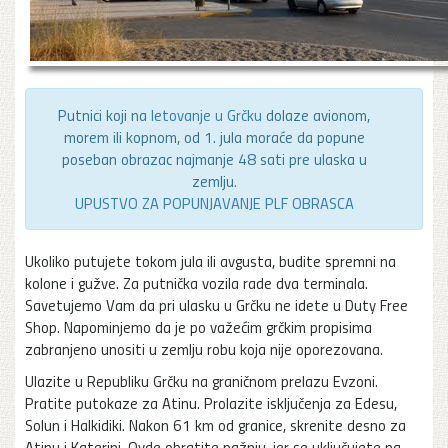
Putnici koji na
letovanje u Grčku
dolaze avionom,
morem ili kopnom, od 1. jula moraće da popune
poseban obrazac najmanje 48 sati pre ulaska u
zemlju.
UPUSTVO ZA POPUNJAVANJE PLF OBRASCA
Ukoliko putujete tokom jula ili avgusta, budite spremni na
kolone i gužve. Za putnička vozila rade dva terminala.
Savetujemo Vam da pri ulasku u Grčku ne idete u Duty Free
Shop. Napominjemo da je po važećim grčkim propisima
zabranjeno unositi u zemlju robu koja nije oporezovana.
Ulazite u Republiku Grčku na graničnom prelazu Evzoni.
Pratite putokaze za Atinu. Prolazite isključenja za Edesu,
Solun i Halkidiki. Nakon 61 km od granice, skrenite desno za
Atinu i Katerini. Ovde obratite pažnju, jer se uključujete na