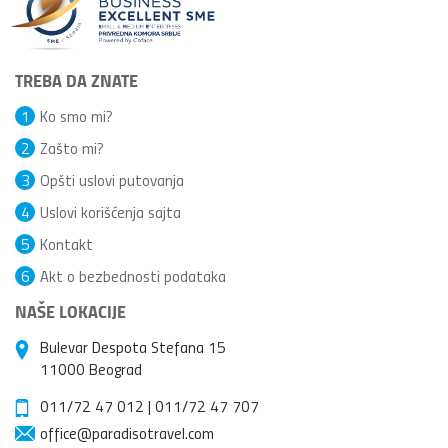
TREBA DA ZNATE
1
Ko smo mi?
2
Zašto mi?
3
Opšti uslovi putovanja
4
Uslovi korišćenja sajta
5
Kontakt
6
Akt o bezbednosti podataka
NAŠE LOKACIJE
Bulevar Despota Stefana 15
11000 Beograd
011/72 47 012
|
011/72 47 707
office@paradisotravel.com