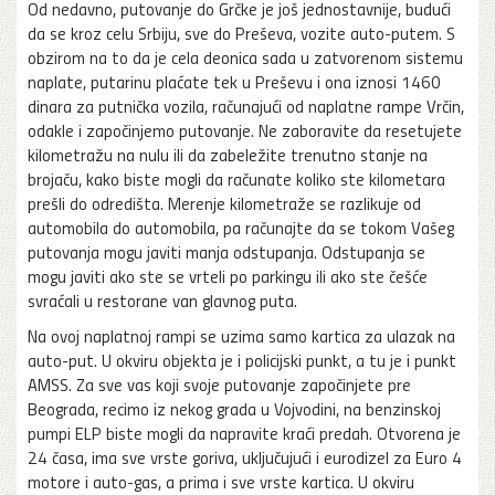
Od nedavno, putovanje do Grčke je još jednostavnije, budući
da se kroz celu Srbiju, sve do Preševa, vozite auto-putem. S
obzirom na to da je cela deonica sada u zatvorenom sistemu
naplate, putarinu plaćate tek u Preševu i ona iznosi 1460
dinara za putnička vozila, računajući od naplatne rampe Vrčin,
odakle i započinjemo putovanje. Ne zaboravite da resetujete
kilometražu na nulu ili da zabeležite trenutno stanje na
brojaču, kako biste mogli da računate koliko ste kilometara
prešli do odredišta. Merenje kilometraže se razlikuje od
automobila do automobila, pa računajte da se tokom Vašeg
putovanja mogu javiti manja odstupanja. Odstupanja se
mogu javiti ako ste se vrteli po parkingu ili ako ste češće
svraćali u restorane van glavnog puta.
Na ovoj naplatnoj rampi se uzima samo kartica za ulazak na
auto-put. U okviru objekta je i policijski punkt, a tu je i punkt
AMSS. Za sve vas koji svoje putovanje započinjete pre
Beograda, recimo iz nekog grada u Vojvodini, na benzinskoj
pumpi ELP biste mogli da napravite kraći predah. Otvorena je
24 časa, ima sve vrste goriva, uključujući i eurodizel za Euro 4
motore i auto-gas, a prima i sve vrste kartica. U okviru