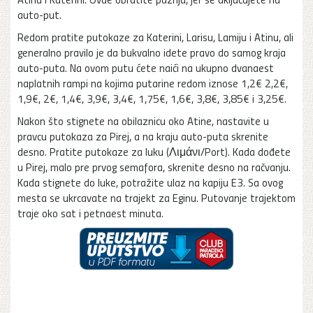
auto-put.
Redom pratite putokaze za Katerini, Larisu, Lamiju i Atinu, ali
generalno pravilo je da bukvalno idete pravo do samog kraja
auto-puta. Na ovom putu ćete naići na ukupno dvanaest
naplatnih rampi na kojima putarine redom iznose 1,2€ 2,2€,
1,9€, 2€, 1,4€, 3,9€, 3,4€, 1,75€, 1,6€, 3,8€, 3,85€ i 3,25€.
Nakon što stignete na obilaznicu oko Atine, nastavite u
pravcu putokaza za Pirej, a na kraju auto-puta skrenite
desno. Pratite putokaze za luku (Λιμάνι/Port). Kada dođete
u Pirej, malo pre prvog semafora, skrenite desno na račvanju.
Kada stignete do luke, potražite ulaz na kapiju E3. Sa ovog
mesta se ukrcavate na trajekt za Eginu. Putovanje trajektom
traje oko sat i petnaest minuta.