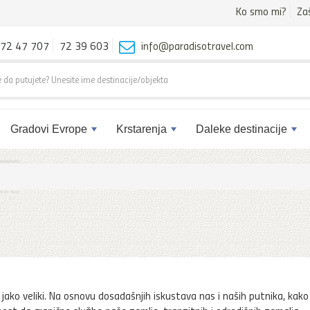
Ko smo mi?
Za
72 47 707
72 39 603
info@paradisotravel.com
Gradovi Evrope
Krstarenja
Daleke destinacije
 jako veliki. Na osnovu dosadašnjih iskustava nas i naših putnika, kako