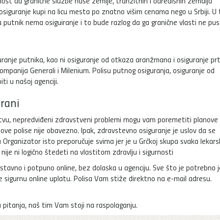
ćnost da granične službe naše zemlje, tranzitnih i odredišnih zemalja
e osiguranje kupi na licu mesta po znatno višim cenama nego u Srbiji. U
a putnik nema osiguiranje i to bude razlog da ga granične vlasti ne pu
anje putnika, kao ni osiguranje od otkaza aranžmana i osiguranje prt
mpanija Generali i Milenium. Polisu putnog osiguranja, osiguranje od
i u našoj agenciji.
urani
stvu, nepredviđeni zdravstveni problemi mogu vam poremetiti planove 
ve polise nije obavezno. Ipak, zdravstevno osiguranje je uslov da se
 Organizator isto preporučuje svima jer je u Grčkoj skupa svaka lekar
 nije ni logično štedeti na vlastitom zdravlju i sigurnosti
stavno i potpuno online, bez dolaska u agenciju. Sve što je potrebno 
te sigurnu online uplatu. Polisa Vam stiže direktno na e-mail adresu.
itanja, naš tim Vam stoji na raspolaganju.