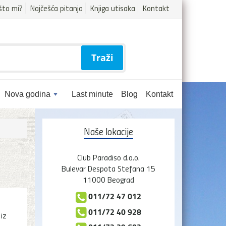
što mi?
Najčešća pitanja
Knjiga utisaka
Kontakt
Traži
Nova godina
Last minute
Blog
Kontakt
Naše lokacije
Club Paradiso d.o.o.
Bulevar Despota Stefana 15
11000 Beograd
011/72 47 012
011/72 40 928
 iz