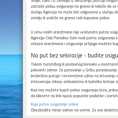
Srbije, tako i iz zemalja iz okruženja, postoji mogu
zatraže polisu osiguranja na granici ili nalože da s
slučaju Agencija ne može biti odgovorna u slučaju d
zemlju ili zadrže na granici radi kupovine polise.
U cenu naših aranžmana nije uračunato putno osigur
Agencija Club Paradiso Vam nudi putno osiguranja ko
otkaza aranžmana i osiguranje prtljaga možete kupit
Na put bez sekiracije - budite osig
Tokom turističkog ili poslovnog boravka u inostran
pokvariti odmor. Za putovanje u Grčku posedovanje o
bezbrižno putuje i resterećeno uživa na letovanju a
intervencija, lekovi, ambulantno ili bolničko lečenje a
Kod nas možete kupiti polise osiguranja brzo, jedno
da kliknete na link ispod, popunite podatke i izvrši
Kupi putno osiguranje online
Obezbedite miran odmor na vreme. Za sva dodatna p