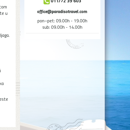
011/72 39 603
 tom
office@paradisotravel.com
ste u
pon–pet: 09.00h - 19.00h
sub: 09.00h - 14.00h
ljaga.
i
ska
jeste