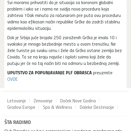
Svi moramo prihvatiti da je situacija sa koronom globalni
problem i iako se i nama ne svidja nova procedura koja
zahteva 10ak minuta za računarom pre puta ovu proceduru
vidimo kao efikasan način republike Grčke da zadrži stabilnu
epidemiološku situaciju.
Dok je Srbija juče brojala 250 zaraženih Grčka je imala 10 i
svakako je mnogo bezbednije mesto u ovom trenutku. Ne
žele turiste po svaku cenu i žele da Grčka ostane zemlja bez
Covida. To se na kraju najviše i isplati svima koji žele da
putuju jer će na taj način biti na odmoru u bezbednoj zemlji.
UPUTSTVO ZA POPUNJAVANJE PLF OBRASCA
preuzmite
OVDE
Letovanje
Zimovanje
Doček Nove Godina
Gradovi Evrope
Spa & Wellness
Daleke Destinacije
ŠTA RADIMO
Club Paradiso se bavi organizacijom i prodajom aranžmana gde