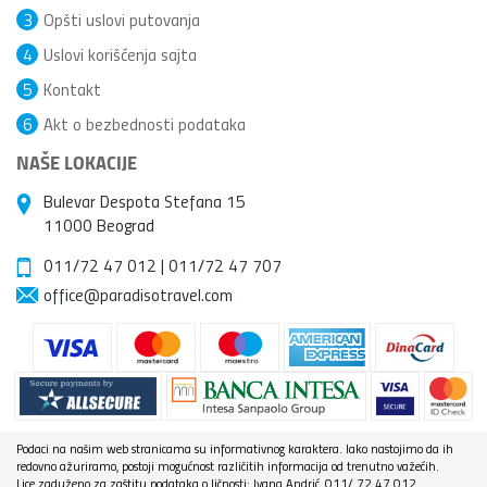
3
Opšti uslovi putovanja
4
Uslovi korišćenja sajta
5
Kontakt
6
Akt o bezbednosti podataka
NAŠE LOKACIJE
Bulevar Despota Stefana 15
11000 Beograd
011/72 47 012
|
011/72 47 707
office@paradisotravel.com
Podaci na našim web stranicama su informativnog karaktera. Iako nastojimo da ih
redovno ažuriramo, postoji mogućnost različitih informacija od trenutno važećih.
Lice zaduženo za zaštitu podataka o ličnosti: Ivana Andrić, 011/ 72 47 012,