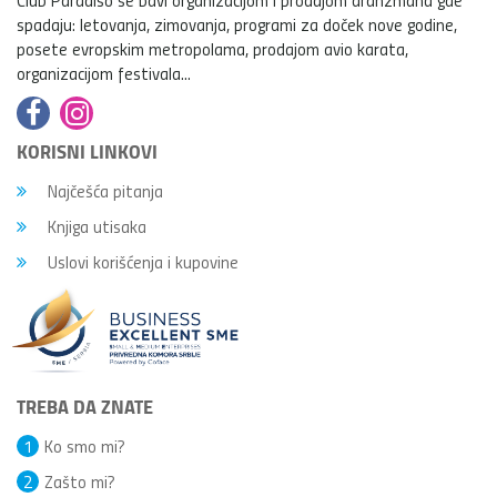
spadaju: letovanja, zimovanja, programi za doček nove godine,
posete evropskim metropolama, prodajom avio karata,
organizacijom festivala...
KORISNI LINKOVI
Najčešća pitanja
Knjiga utisaka
Uslovi korišćenja i kupovine
TREBA DA ZNATE
1
Ko smo mi?
2
Zašto mi?