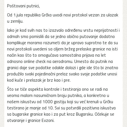
Poštovani putnici,
Od 1.jula republika Grčka uvodi novi protokol vezan za ulazak
u zemlju.
Iako je kod svih nas to izazvalo određenu vrstu neprijatnosti i
odmah smo pomislili da se jedno obično putovanje dodatno
komplikuje moramo razumeti da je upravo suprotno te da su
novi protokoli uvedeni sa ciljem bržeg prelaska granice na isti
način kao što to omogućava samostalna prijava na let
odnosno online check na aerodromu. Umesto da putnik na
granici daje sve podatke odakle dolazi i gde ide što bi znatno
produžilo svaki pojedinačni prelaz svako svoje podatke unosi
kod kuće i prelazak je brz kao i pre.
Što se tiče aspekta kontrole i testiranja ono se radi na
veoma malom nasumičnom broju putnika, a konkretno u
našem iskustvu od 1000 gostiju koji su već krenuli u Grčku
testirano je manje od 10. Svi su potvrdili pozitivna iskustva
sa bugarske granice kao i za put kroz Bugarsku. Očekuje se
otvaranje i granice Evzoni.