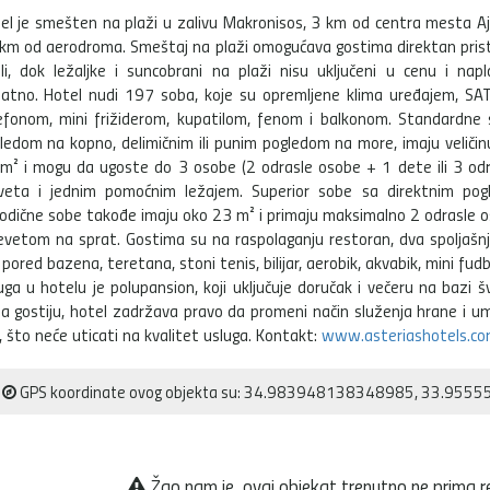
el je smešten na plaži u zalivu Makronisos, 3 km od centra mesta Aj
km od aerodroma. Smeštaj na plaži omogućava gostima direktan prist
li, dok ležaljke i suncobrani na plaži nisu uključeni u cenu i napl
atno. Hotel nudi 197 soba, koje su opremljene klima uređajem, SA
efonom, mini frižiderom, kupatilom, fenom i balkonom. Standardne 
ledom na kopno, delimičnim ili punim pogledom na more, imaju veliči
m² i mogu da ugoste do 3 osobe (2 odrasle osobe + 1 dete ili 3 odra
veta i jednim pomoćnim ležajem. Superior sobe sa direktnim pogl
odične sobe takođe imaju oko 23 m² i primaju maksimalno 2 odrasle oso
revetom na sprat. Gostima su na raspolaganju restoran, dva spoljašn
 pored bazena, teretana, stoni tenis, bilijar, aerobik, akvabik, mini fudbal
uga u hotelu je polupansion, koji uključuje doručak i večeru na bazi 
ja gostiju, hotel zadržava pravo da promeni način služenja hrane i um
a, što neće uticati na kvalitet usluga. Kontakt:
www.asteriashotels.c
GPS koordinate ovog objekta su: 34.983948138348985, 33.955
Žao nam je, ovaj objekat trenutno ne prima r