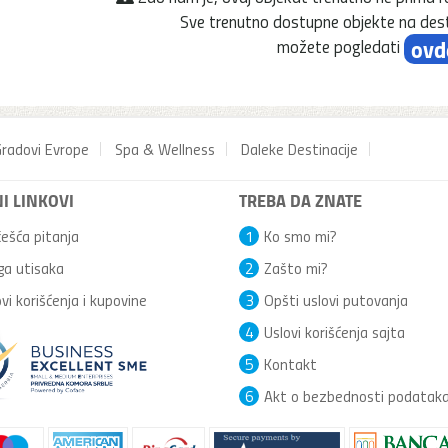
Sve trenutno dostupne objekte na dest
ovd
možete pogledati
radovi Evrope
Spa & Wellness
Daleke Destinacije
I LINKOVI
TREBA DA ZNATE
ešća pitanja
1
Ko smo mi?
ga utisaka
2
Zašto mi?
vi korišćenja i kupovine
3
Opšti uslovi putovanja
4
Uslovi korišćenja sajta
5
Kontakt
6
Akt o bezbednosti podatak