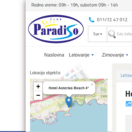
Radno vreme: 09h - 19h, subotom 09h - 14h
011/72 47 012
Sve
Naslovna
Letovanje
Zimovanje
Lokacija objekta
Letov
×
+
Hotel Asterias Beach 4*
H
−