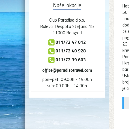
Naše lokacije
Hot
50 
oba
Club Paradiso d.o.o.
dod
Bulevar Despota Stefana 15
tel
11000 Beograd
pog
011/72 47 012
23 
kre
011/72 40 928
Por
011/72 39 603
i k
bar
office@paradisotravel.com
Usl
pon–pet: 09.00h - 19.00h
bro
sub: 09.00h - 14.00h
jel