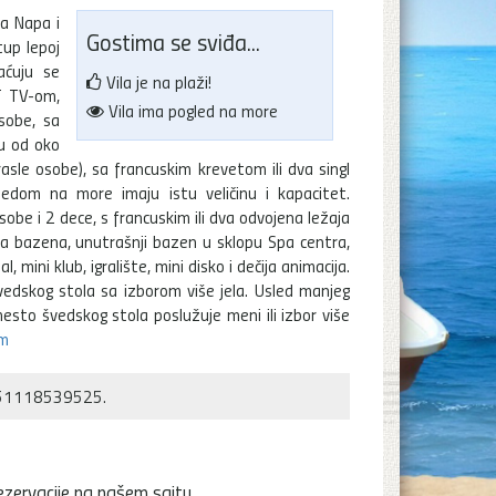
a Napa i
Gostima se sviđa...
up lepoj
aćuju se
Vila je na plaži!
T TV-om,
Vila ima pogled na more
sobe, sa
nu od oko
sle osobe), sa francuskim krevetom ili dva singl
edom na more imaju istu veličinu i kapacitet.
be i 2 dece, s francuskim ili dva odvojena ležaja
ja bazena, unutrašnji bazen u sklopu Spa centra,
, mini klub, igralište, mini disko i dečija animacija.
švedskog stola sa izborom više jela. Usled manjeg
esto švedskog stola poslužuje meni ili izbor više
om
551118539525.
ezervacije na našem sajtu.