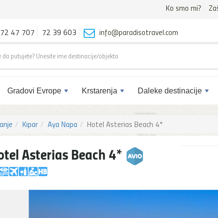
Ko smo mi?
Za
72 47 707
72 39 603
info@paradisotravel.com
Gradovi Evrope
Krstarenja
Daleke destinacije
anje
Kipar
Aya Napa
Hotel Asterias Beach 4*
otel Asterias Beach 4*