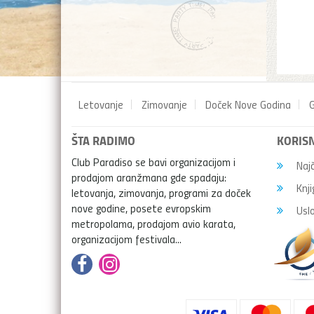
Letovanje
Zimovanje
Doček Nove Godina
G
ŠTA RADIMO
KORISN
Club Paradiso se bavi organizacijom i
Najč
prodajom aranžmana gde spadaju:
Knji
letovanja, zimovanja, programi za doček
nove godine, posete evropskim
Uslo
metropolama, prodajom avio karata,
organizacijom festivala...