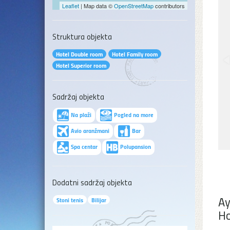
Leaflet
| Map data ©
OpenStreetMap
contributors
Struktura objekta
Hotel Double room
Hotel Family room
Hotel Superior room
Sadržaj objekta
Na plaži
Pogled na more
Avio aranžmani
Bar
Spa centar
Polupansion
Dodatni sadržaj objekta
Ay
Stoni tenis
Bilijar
Ho