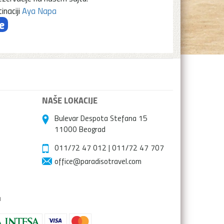
inaciji
Aya Napa
e
NAŠE LOKACIJE
Bulevar Despota Stefana 15
11000 Beograd
011/72 47 012
|
011/72 47 707
office@paradisotravel.com
a