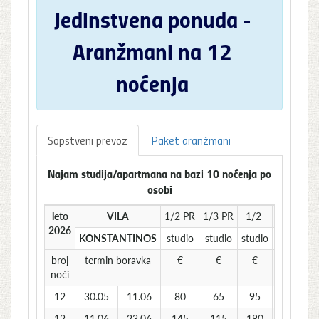
Jedinstvena ponuda -
Aranžmani na 12
noćenja
Sopstveni prevoz
Paket aranžmani
Najam studija/apartmana na bazi 10 noćenja po
osobi
leto
VILA
1/2 PR
1/3 PR
1/2
1/3
2026
KONSTANTINOS
studio
studio
studio
studio
a
broj
termin boravka
€
€
€
€
noći
12
30.05
11.06
80
65
95
75
12
11.06
23.06
145
115
180
130