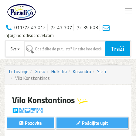
T
011/72 47 012
72 47 707
72 39 603
info@paradisotravel.com
Traži
Sve
Letovanje
Grčka
Halkidiki
Kasandra
Siviri
Vila Konstantinos
Vila Konstantinos
Pozovite
Pošaljite upit