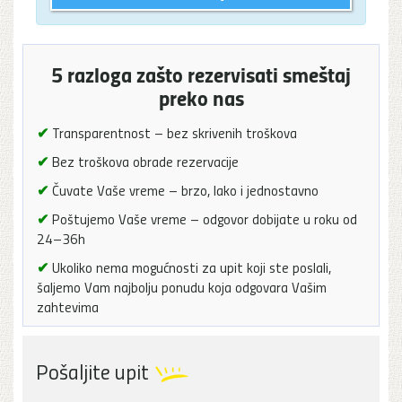
5 razloga zašto rezervisati smeštaj
preko nas
✔
Transparentnost – bez skrivenih troškova
✔
Bez troškova obrade rezervacije
✔
Čuvate Vaše vreme – brzo, lako i jednostavno
✔
Poštujemo Vaše vreme – odgovor dobijate u roku od
24–36h
✔
Ukoliko nema mogućnosti za upit koji ste poslali,
šaljemo Vam najbolju ponudu koja odgovara Vašim
zahtevima
Pošaljite upit