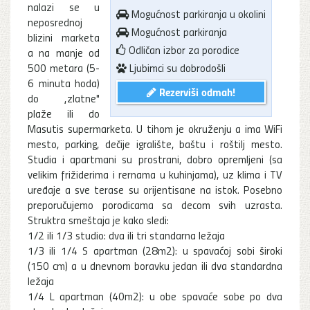
nalazi se u
Mogućnost parkiranja u okolini
neposrednoj
Mogućnost parkiranja
blizini marketa
Odličan izbor za porodice
a na manje od
500 metara (5-
Ljubimci su dobrodošli
6 minuta hoda)
Rezerviši odmah!
do „zlatne"
plaže ili do
Masutis supermarketa. U tihom je okruženju a ima WiFi
mesto, parking, dečije igralište, baštu i roštilj mesto.
Studia i apartmani su prostrani, dobro opremljeni (sa
velikim frižiderima i rernama u kuhinjama), uz klima i TV
uređaje a sve terase su orijentisane na istok. Posebno
preporučujemo porodicama sa decom svih uzrasta.
Struktra smeštaja je kako sledi:
1/2 ili 1/3 studio: dva ili tri standarna ležaja
1/3 ili 1/4 S apartman (28m2): u spavaćoj sobi široki
(150 cm) a u dnevnom boravku jedan ili dva standardna
ležaja
1/4 L apartman (40m2): u obe spavaće sobe po dva