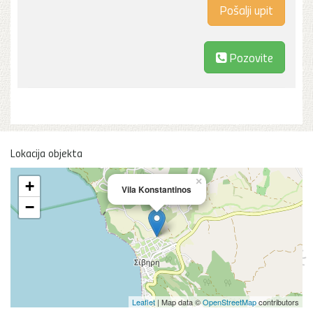
Pozovite
Lokacija objekta
×
+
Vila Konstantinos
−
Leaflet
| Map data ©
OpenStreetMap
contributors