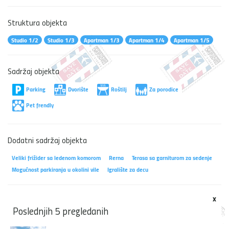
Struktura objekta
Studio 1/2
Studio 1/3
Apartman 1/3
Apartman 1/4
Apartman 1/5
Sadržaj objekta
Parking
Dvorište
Roštilj
Za porodice
Pet frendly
Dodatni sadržaj objekta
Veliki frižider sa ledenom komorom
Rerna
Terasa sa garniturom za sedenje
Mogućnost parkiranja u okolini vile
Igralište za decu
x
Poslednjih 5 pregledanih