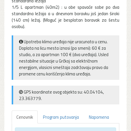
standardna ležaja
1/5 L apartman (40m2) : u obe spavaće sobe po dva
standardna ležaja a u dnevnom boravku još jedan široki
(140 cm) ležaj. (Moguć je besplatan boravak za šestu
osobu).
Upotreba klima uređaja nije uracunata u cenu.
Doplata na licu mesta iznosi (po smeni): 60 € za
studio, a za apartman 100 € (dva uređaja). Usled
nestabilne situacije u Grčkoj sa električnom
energijom, vlasicni smeštaja zadržavaju pravo da
promene cenu korišćenja klima uređaja.
GPS koordinate ovog objekta su: 40.04104,
23.363779.
Cenovnik
Program putovanja
Napomena