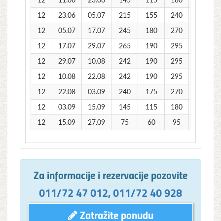
12
23.06
05.07
215
155
240
170
12
05.07
17.07
245
180
270
190
12
17.07
29.07
265
190
295
205
12
29.07
10.08
242
190
295
205
12
10.08
22.08
242
190
295
205
12
22.08
03.09
240
175
270
190
12
03.09
15.09
145
115
180
125
12
15.09
27.09
75
60
95
75
Za informacije i rezervacije pozovite
011/72 47 012
,
011/72 40 928
Zatražite ponudu