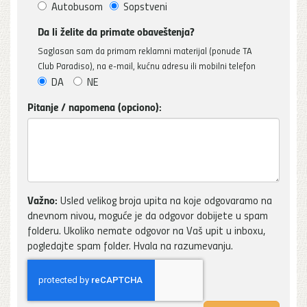
Autobusom
Sopstveni
Da li želite da primate obaveštenja?
Saglasan sam da primam reklamni materijal (ponude TA
Club Paradiso), na e-mail, kućnu adresu ili mobilni telefon
DA
NE
Pitanje / napomena (opciono):
Važno:
Usled velikog broja upita na koje odgovaramo na
dnevnom nivou, moguće je da odgovor dobijete u spam
folderu. Ukoliko nemate odgovor na Vaš upit u inboxu,
pogledajte spam folder. Hvala na razumevanju.