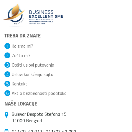
TREBA DA ZNATE
1
Ko smo mi?
2
Zašto mi?
3
Opšti uslovi putovanja
4
Uslovi korišćenja sajta
5
Kontakt
6
Akt o bezbednosti podataka
NAŠE LOKACIJE
Bulevar Despota Stefana 15
11000 Beograd
011/72 47 012
|
011/72 47 707