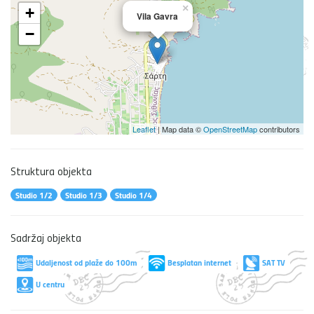
×
+
Vila Gavra
−
Leaflet
| Map data ©
OpenStreetMap
contributors
Struktura objekta
Studio 1/2
Studio 1/3
Studio 1/4
Sadržaj objekta
Udaljenost od plaže do 100m
Besplatan internet
SAT TV
U centru