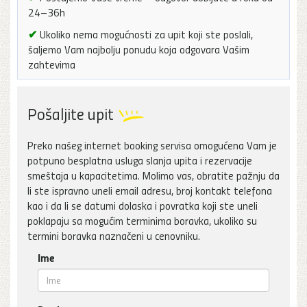
24–36h
✔
Ukoliko nema mogućnosti za upit koji ste poslali,
šaljemo Vam najbolju ponudu koja odgovara Vašim
zahtevima
Pošaljite upit
Preko našeg internet booking servisa omogućena Vam je
potpuno besplatna usluga slanja upita i rezervacije
smeštaja u kapacitetima. Molimo vas, obratite pažnju da
li ste ispravno uneli email adresu, broj kontakt telefona
kao i da li se datumi dolaska i povratka koji ste uneli
poklapaju sa mogućim terminima boravka, ukoliko su
termini boravka naznačeni u cenovniku.
Ime