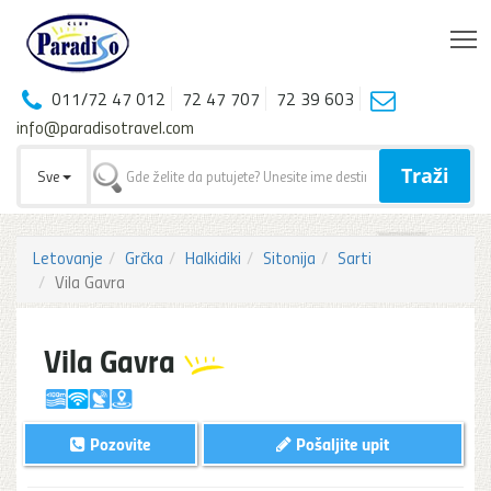
T
011/72 47 012
72 47 707
72 39 603
info@paradisotravel.com
Traži
Sve
Letovanje
Grčka
Halkidiki
Sitonija
Sarti
Vila Gavra
Vila Gavra
Pozovite
Pošaljite upit