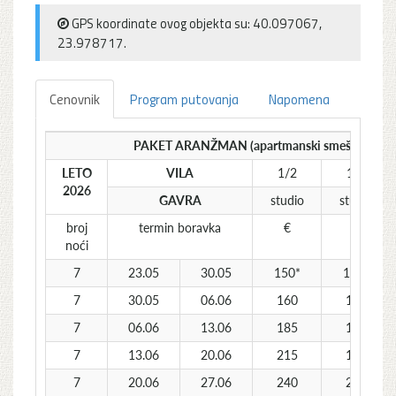
GPS koordinate ovog objekta su: 40.097067,
23.978717.
Cenovnik
Program putovanja
Napomena
PAKET ARANŽMAN (apartmanski smeštaj i auto
LETO
VILA
1/2
1/3
2026
GAVRA
studio
studio
broj
termin boravka
€
€
noći
7
23.05
30.05
150*
135*
7
30.05
06.06
160
140
7
06.06
13.06
185
160
7
13.06
20.06
215
185
7
20.06
27.06
240
200