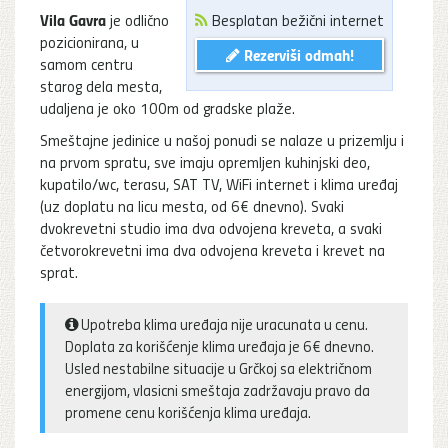
Vila Gavra
je odlično
Besplatan bežični internet
pozicionirana, u
Rezerviši odmah!
samom centru
starog dela mesta,
udaljena je oko 100m od gradske plaže.
Smeštajne jedinice u našoj ponudi se nalaze u prizemlju i
na prvom spratu, sve imaju opremljen kuhinjski deo,
kupatilo/wc, terasu, SAT TV, WiFi internet i klima uređaj
(uz doplatu na licu mesta, od 6€ dnevno). Svaki
dvokrevetni studio ima dva odvojena kreveta, a svaki
četvorokrevetni ima dva odvojena kreveta i krevet na
sprat.
Upotreba klima uređaja nije uracunata u cenu.
Doplata za korišćenje klima uređaja je 6€ dnevno.
Usled nestabilne situacije u Grčkoj sa električnom
energijom, vlasicni smeštaja zadržavaju pravo da
promene cenu korišćenja klima uređaja.