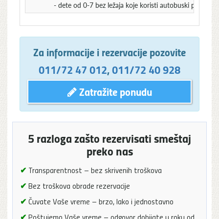
- dete od 0-7 bez ležaja koje koristi autobuski prevoz 
Za informacije i rezervacije pozovite
011/72 47 012
,
011/72 40 928
Zatražite ponudu
5 razloga zašto rezervisati smeštaj
preko nas
✔
Transparentnost – bez skrivenih troškova
✔
Bez troškova obrade rezervacije
✔
Čuvate Vaše vreme – brzo, lako i jednostavno
✔
Poštujemo Vaše vreme – odgovor dobijate u roku od