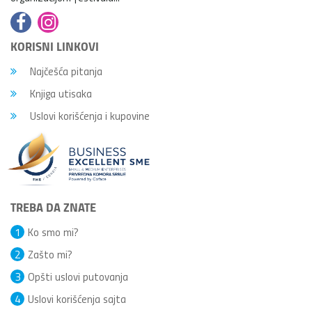
KORISNI LINKOVI
Najčešća pitanja
Knjiga utisaka
Uslovi korišćenja i kupovine
TREBA DA ZNATE
1
Ko smo mi?
2
Zašto mi?
3
Opšti uslovi putovanja
4
Uslovi korišćenja sajta