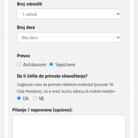
Broj odraslih
Broj dece
Prevoz
Autobusom
Sopstveni
Da li želite da primate obaveštenja?
Saglasan sam da primam reklamni materijal (ponude TA
Club Paradiso), na e-mail, kućnu adresu ili mobilni telefon
DA
NE
Pitanje / napomena (opciono):