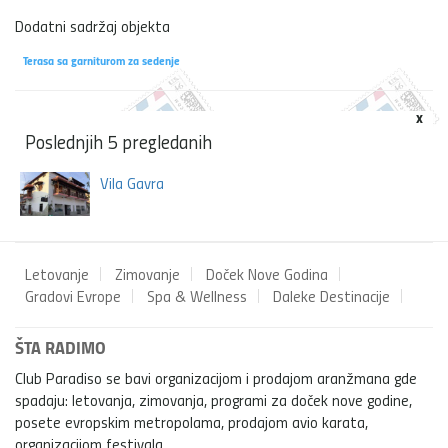
Dodatni sadržaj objekta
Terasa sa garniturom za sedenje
x
Poslednjih 5 pregledanih
Vila Gavra
Letovanje
Zimovanje
Doček Nove Godina
Gradovi Evrope
Spa & Wellness
Daleke Destinacije
ŠTA RADIMO
Club Paradiso se bavi organizacijom i prodajom aranžmana gde
spadaju: letovanja, zimovanja, programi za doček nove godine,
posete evropskim metropolama, prodajom avio karata,
organizacijom festivala...