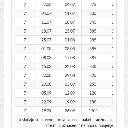
7
27.06
04.07
275
235
7
04.07
11.07
305
255
7
11.07
18.07
345
290
7
18.07
25.07
385
320
7
25.07
01.08
385
320
7
01.08
08.08
385
320
7
08.08
15.08
385
320
7
15.08
22.08
340
280
7
22.08
29.08
295
250
7
29.08
05.09
255
220
7
05.09
12.09
220
190
7
12.09
19.09
180
160
7
19.09
26.09
170*
140*
- u slučaju sopstvenog prevoza, cena paket aranžmana se umanju
- termini označeni * nemaju umanjenje za sops