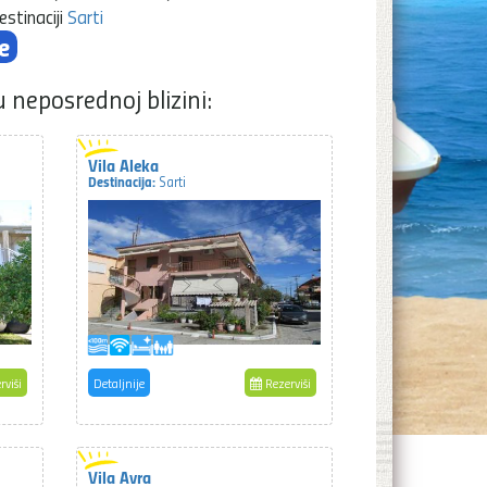
stinaciji
Sarti
e
u neposrednoj blizini:
Vila Aleka
Destinacija:
Sarti
rviši
Detaljnije
Rezerviši
Vila Avra