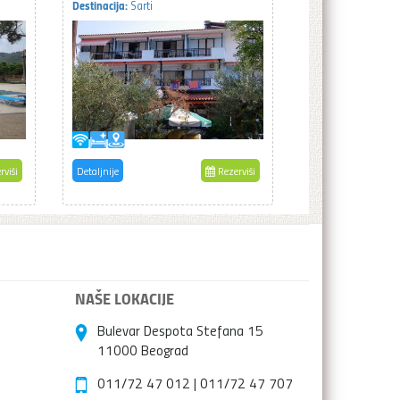
Destinacija:
Sarti
rviši
Detaljnije
Rezerviši
NAŠE LOKACIJE
Bulevar Despota Stefana 15
11000 Beograd
011/72 47 012
|
011/72 47 707