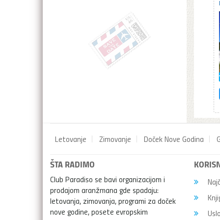
Letovanje
Zimovanje
Doček Nove Godina
G
ŠTA RADIMO
KORISN
Club Paradiso se bavi organizacijom i
Najč
prodajom aranžmana gde spadaju:
Knji
letovanja, zimovanja, programi za doček
nove godine, posete evropskim
Uslo