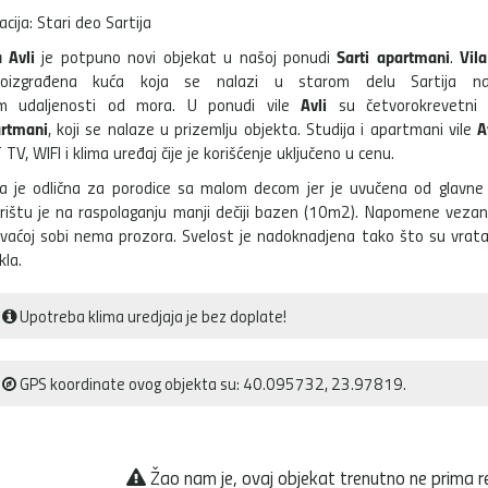
acija: Stari deo Sartija
a Avli
Sarti apartmani
Vila
je potpuno novi objekat u našoj ponudi
.
voizgrađena kuća koja se nalazi u starom delu Sartija n
Avli
m udaljenosti od mora. U ponudi vile
su četvorokrevetni s
rtmani
A
, koji se nalaze u prizemlju objekta. Studija i apartmani vile
 TV, WIFI i klima uređaj čije je korišćenje uključeno u cenu.
a je odlična za porodice sa malom decom jer je uvučena od glavne u
rištu je na raspolaganju manji dečiji bazen (10m2). Napomene vezan
vaćoj sobi nema prozora. Svelost je nadoknadjena tako što su vrata
kla.
Upotreba klima uredjaja je bez doplate!
GPS koordinate ovog objekta su: 40.095732, 23.97819.
Žao nam je, ovaj objekat trenutno ne prima r