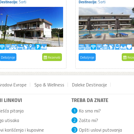
Destinacija:
Destinacija:
Sarti
Sarti
Detaljnije
Rezerviši
Detaljnije
Reze
radovi Evrope
Spa & Wellness
Daleke Destinacije
I LINKOVI
TREBA DA ZNATE
ešća pitanja
1
Ko smo mi?
ga utisaka
2
Zašto mi?
vi korišćenja i kupovine
3
Opšti uslovi putovanja