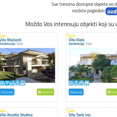
Sve trenutno dostupne objekte na de
ovd
možete pogledati
Možda Vas interesuju objekti koji su 
Vila Marianti
Vila Eleni
Destinacija:
Destinacija:
Sarti
Sarti
Detaljnije
Rezerviši
Detaljnije
Reze
Vila Amalia Studios
Vila Sarti inn