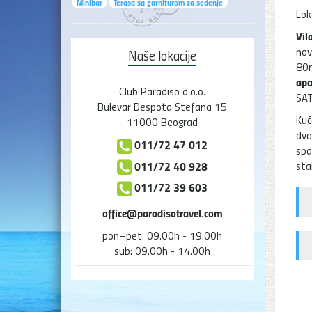
Minibar
Terasa sa garniturom za sedenje
Lok
Vil
no
Naše lokacije
80
apa
Club Paradiso d.o.o.
SAT
Bulevar Despota Stefana 15
Kuć
11000 Beograd
dvo
011/72 47 012
spa
011/72 40 928
sta
011/72 39 603
office@paradisotravel.com
pon–pet: 09.00h - 19.00h
sub: 09.00h - 14.00h