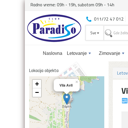
Radno vreme: 09h - 19h, subotom 09h - 14h
011/72 47 012
Sve
Naslovna
Letovanje
Zimovanje
Lokacija objekta
Letov
×
+
Vila Avli
Vi
−