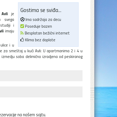
Gostima se sviđa...
 Avli
je
a svega
Ima sadržaja za decu
tudiji i
Poseduje bazen
vli
imaju
Besplatan bežični internet
Klima bez doplate
lice i u
e za smeštaj u kući Avli: U apartmanima 2 i 4 u
 izmedju soba delimično izradjena od peskiranog
ezervacije na našem sajtu.