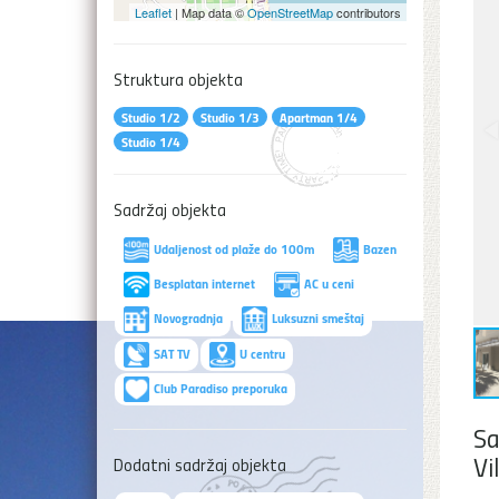
Leaflet
| Map data ©
OpenStreetMap
contributors
Struktura objekta
Studio 1/2
Studio 1/3
Apartman 1/4
Studio 1/4
Sadržaj objekta
Udaljenost od plaže do 100m
Bazen
Besplatan internet
AC u ceni
Novogradnja
Luksuzni smeštaj
SAT TV
U centru
Club Paradiso preporuka
Sa
Vi
Dodatni sadržaj objekta