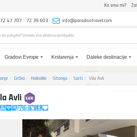
Ko smo mi?
Za
72 47 707
72 39 603
info@paradisotravel.com
Gradovi Evrope
Krstarenja
Daleke destinacije
anje
Grčka
Halkidiki
Sitonija
Sarti
Vila Avli
la Avli