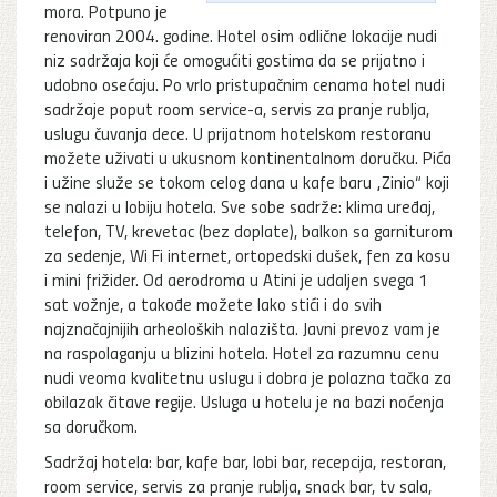
mora. Potpuno je
renoviran 2004. godine. Hotel osim odlične lokacije nudi
niz sadržaja koji će omogućiti gostima da se prijatno i
udobno osećaju. Po vrlo pristupačnim cenama hotel nudi
sadržaje poput room service-a, servis za pranje rublja,
uslugu čuvanja dece. U prijatnom hotelskom restoranu
možete uživati u ukusnom kontinentalnom doručku. Pića
i užine služe se tokom celog dana u kafe baru „Zinio“ koji
se nalazi u lobiju hotela. Sve sobe sadrže: klima uređaj,
telefon, TV, krevetac (bez doplate), balkon sa garniturom
za sedenje, Wi Fi internet, ortopedski dušek, fen za kosu
i mini frižider. Od aerodroma u Atini je udaljen svega 1
sat vožnje, a takođe možete lako stići i do svih
najznačajnijih arheoloških nalazišta. Javni prevoz vam je
na raspolaganju u blizini hotela. Hotel za razumnu cenu
nudi veoma kvalitetnu uslugu i dobra je polazna tačka za
obilazak čitave regije. Usluga u hotelu je na bazi noćenja
sa doručkom.
Sadržaj hotela: bar, kafe bar, lobi bar, recepcija, restoran,
room service, servis za pranje rublja, snack bar, tv sala,