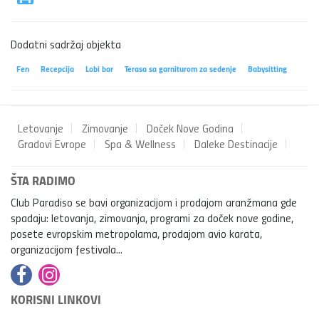
Dodatni sadržaj objekta
Fen
Recepcija
Lobi bar
Terasa sa garniturom za sedenje
Babysitting
Letovanje
Zimovanje
Doček Nove Godina
Gradovi Evrope
Spa & Wellness
Daleke Destinacije
ŠTA RADIMO
Club Paradiso se bavi organizacijom i prodajom aranžmana gde
spadaju: letovanja, zimovanja, programi za doček nove godine,
posete evropskim metropolama, prodajom avio karata,
organizacijom festivala...
KORISNI LINKOVI