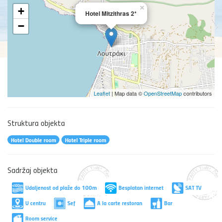
×
+
Hotel Mitzithras 2*
−
Leaflet
| Map data ©
OpenStreetMap
contributors
Struktura objekta
Hotel Double room
Hotel Triple room
Sadržaj objekta
Udaljenost od plaže do 100m
Besplatan internet
SAT TV
U centru
Sef
A la carte restoran
Bar
Room service