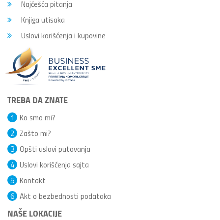
Najčešća pitanja
Knjiga utisaka
Uslovi korišćenja i kupovine
TREBA DA ZNATE
1
Ko smo mi?
2
Zašto mi?
3
Opšti uslovi putovanja
4
Uslovi korišćenja sajta
5
Kontakt
6
Akt o bezbednosti podataka
NAŠE LOKACIJE