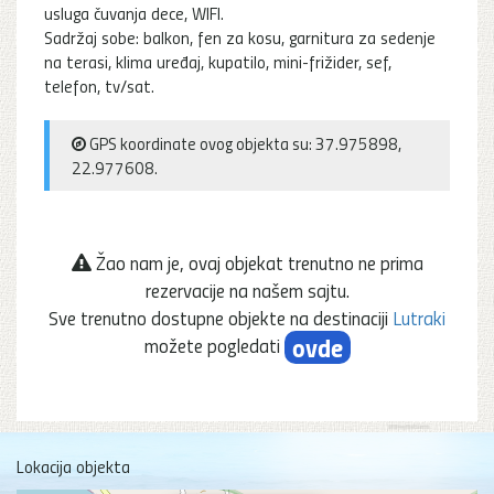
usluga čuvanja dece, WIFI.
Sadržaj sobe: balkon, fen za kosu, garnitura za sedenje
na terasi, klima uređaj, kupatilo, mini-frižider, sef,
telefon, tv/sat.
GPS koordinate ovog objekta su: 37.975898,
22.977608.
Žao nam je, ovaj objekat trenutno ne prima
rezervacije na našem sajtu.
Sve trenutno dostupne objekte na destinaciji
Lutraki
ovde
možete pogledati
Lokacija objekta