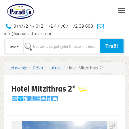
T
011/72 47 012
72 47 707
72 39 603
info@paradisotravel.com
Traži
Sve
Letovanje
Grčka
Lutraki
Hotel Mitzithras 2*
Hotel Mitzithras 2*