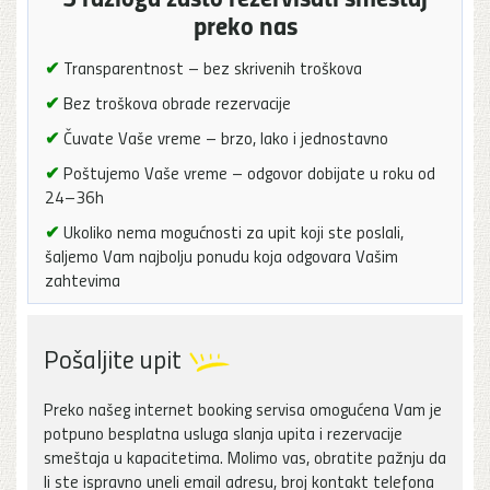
preko nas
✔
Transparentnost – bez skrivenih troškova
✔
Bez troškova obrade rezervacije
✔
Čuvate Vaše vreme – brzo, lako i jednostavno
✔
Poštujemo Vaše vreme – odgovor dobijate u roku od
24–36h
✔
Ukoliko nema mogućnosti za upit koji ste poslali,
šaljemo Vam najbolju ponudu koja odgovara Vašim
zahtevima
Pošaljite upit
Preko našeg internet booking servisa omogućena Vam je
potpuno besplatna usluga slanja upita i rezervacije
smeštaja u kapacitetima. Molimo vas, obratite pažnju da
li ste ispravno uneli email adresu, broj kontakt telefona