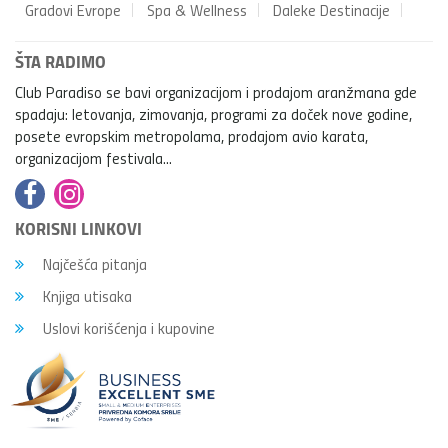
Gradovi Evrope
Spa & Wellness
Daleke Destinacije
ŠTA RADIMO
Club Paradiso se bavi organizacijom i prodajom aranžmana gde
spadaju: letovanja, zimovanja, programi za doček nove godine,
posete evropskim metropolama, prodajom avio karata,
organizacijom festivala...
KORISNI LINKOVI
Najčešća pitanja
Knjiga utisaka
Uslovi korišćenja i kupovine