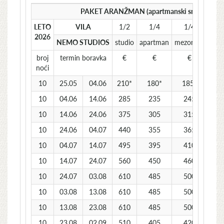
PAKET ARANŽMAN (apartmanski smeštaj i aut
LETO
VILA
1/2
1/4
1/4
1/
2026
NEMO STUDIOS
studio
apartman
mezoneta
apa
broj
termin boravka
€
€
€
noći
10
25.05
04.06
210*
180*
185*
1
10
04.06
14.06
285
235
245
2
10
14.06
24.06
375
305
315
2
10
24.06
04.07
440
355
365
3
10
04.07
14.07
495
395
410
3
10
14.07
24.07
560
450
460
3
10
24.07
03.08
610
485
500
4
10
03.08
13.08
610
485
500
4
10
13.08
23.08
610
485
500
4
10
23.08
02.09
510
405
420
3