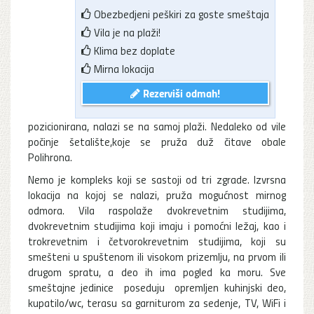
Obezbedjeni peškiri za goste smeštaja
Vila je na plaži!
Klima bez doplate
Mirna lokacija
Rezerviši odmah!
pozicionirana, nalazi se na samoj plaži. Nedaleko od vile
počinje šetalište,koje se pruža duž čitave obale
Polihrona.
Nemo je kompleks koji se sastoji od tri zgrade. Izvrsna
lokacija na kojoj se nalazi, pruža mogućnost mirnog
odmora. Vila raspolaže dvokrevetnim studijima,
dvokrevetnim studijima koji imaju i pomoćni ležaj, kao i
trokrevetnim i četvorokrevetnim studijima, koji su
smešteni u spuštenom ili visokom prizemlju, na prvom ili
drugom spratu, a deo ih ima pogled ka moru. Sve
smeštajne jedinice poseduju opremljen kuhinjski deo,
kupatilo/wc, terasu sa garniturom za sedenje, TV, WiFi i