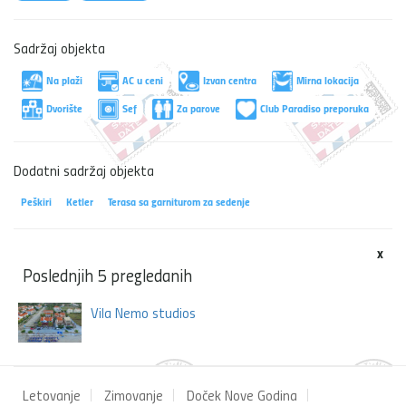
Sadržaj objekta
Na plaži
AC u ceni
Izvan centra
Mirna lokacija
Dvorište
Sef
Za parove
Club Paradiso preporuka
Dodatni sadržaj objekta
Peškiri
Ketler
Terasa sa garniturom za sedenje
x
Poslednjih 5 pregledanih
Vila Nemo studios
Letovanje
Zimovanje
Doček Nove Godina