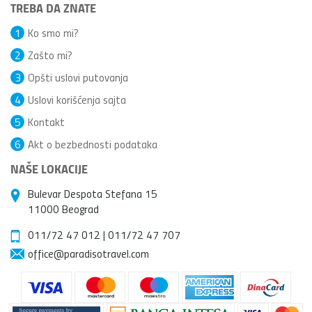
TREBA DA ZNATE
1
Ko smo mi?
2
Zašto mi?
3
Opšti uslovi putovanja
4
Uslovi korišćenja sajta
5
Kontakt
6
Akt o bezbednosti podataka
NAŠE LOKACIJE
Bulevar Despota Stefana 15
11000 Beograd
011/72 47 012
|
011/72 47 707
office@paradisotravel.com