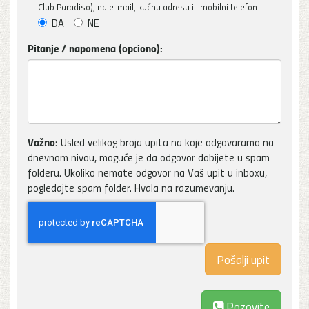
Club Paradiso), na e-mail, kućnu adresu ili mobilni telefon
DA
NE
Pitanje / napomena (opciono):
Važno:
Usled velikog broja upita na koje odgovaramo na
dnevnom nivou, moguće je da odgovor dobijete u spam
folderu. Ukoliko nemate odgovor na Vaš upit u inboxu,
pogledajte spam folder. Hvala na razumevanju.
Pozovite