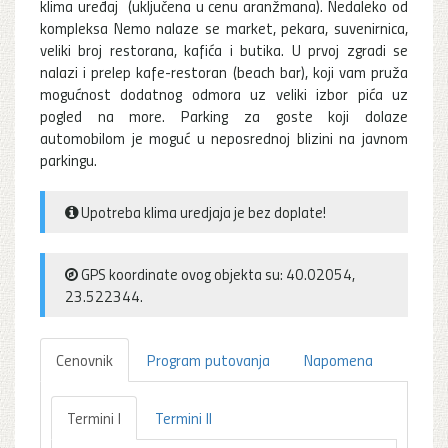
klima uređaj (uključena u cenu aranžmana). Nedaleko od
kompleksa Nemo nalaze se market, pekara, suvenirnica,
veliki broj restorana, kafića i butika. U prvoj zgradi se
nalazi i prelep kafe-restoran (beach bar), koji vam pruža
mogućnost dodatnog odmora uz veliki izbor pića uz
pogled na more. Parking za goste koji dolaze
automobilom je moguć u neposrednoj blizini na javnom
parkingu.
Upotreba klima uredjaja je bez doplate!
GPS koordinate ovog objekta su: 40.02054,
23.522344.
Cenovnik
Program putovanja
Napomena
Termini I
Termini II