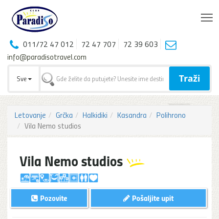
T
011/72 47 012
72 47 707
72 39 603
info@paradisotravel.com
Traži
Sve
Letovanje
Grčka
Halkidiki
Kasandra
Polihrono
Vila Nemo studios
Vila Nemo studios
Pozovite
Pošaljite upit