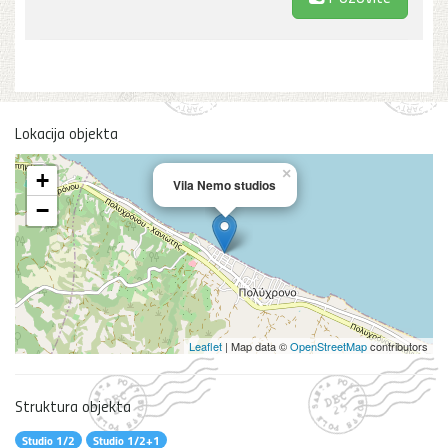
Lokacija objekta
×
+
Vila Nemo studios
−
Leaflet
| Map data ©
OpenStreetMap
contributors
Struktura objekta
Studio 1/2
Studio 1/2+1