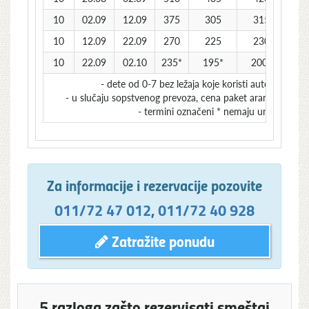
10
02.09
12.09
375
305
315
2
10
12.09
22.09
270
225
230
2
10
22.09
02.10
235*
195*
200*
1
- dete od 0-7 bez ležaja koje koristi autobuski p
- u slučaju sopstvenog prevoza, cena paket aranžmana se 
- termini označeni * nemaju umanjenje z
Za informacije i rezervacije pozovite
011/72 47 012
,
011/72 40 928
Zatražite ponudu
5 razloga zašto rezervisati smeštaj