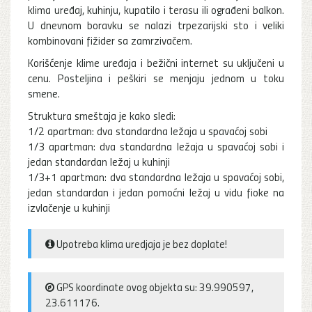
klima uređaj, kuhinju, kupatilo i terasu ili ograđeni balkon.
U dnevnom boravku se nalazi trpezarijski sto i veliki
kombinovani fižider sa zamrzivačem.
Korišćenje klime uređaja i bežični internet su uključeni u
cenu. Posteljina i peškiri se menjaju jednom u toku
smene.
Struktura smeštaja je kako sledi:
1/2 apartman: dva standardna ležaja u spavaćoj sobi
1/3 apartman: dva standardna ležaja u spavaćoj sobi i
jedan standardan ležaj u kuhinji
1/3+1 apartman: dva standardna ležaja u spavaćoj sobi,
jedan standardan i jedan pomoćni ležaj u vidu fioke na
izvlačenje u kuhinji
Upotreba klima uredjaja je bez doplate!
GPS koordinate ovog objekta su: 39.990597,
23.611176.