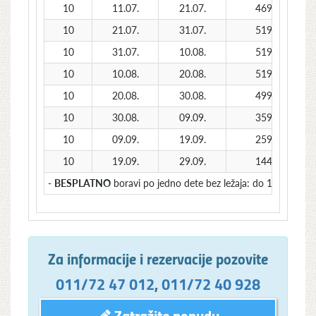
10
11.07.
21.07.
469
10
21.07.
31.07.
519
10
31.07.
10.08.
519
10
10.08.
20.08.
519
10
20.08.
30.08.
499
10
30.08.
09.09.
359
10
09.09.
19.09.
259
10
19.09.
29.09.
144
-
BESPLATNO
boravi po jedno dete bez ležaja: do 12 god. (u 1
Za informacije i rezervacije pozovite
011/72 47 012
,
011/72 40 928
Zatražite ponudu