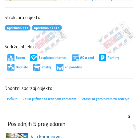
Struktura objekta
Apartman 1/3
Apartman 1/3+1
Sadržaj objekta
Bazen
Besplatan internet
AC u ceni
Parking
Dvorište
Roštilj
Za porodice
Dodatni sadržaj objekta
Peškiri
Veliki frižider sa ledenom komorom
Terasa sa garniturom za sedenje
x
Poslednjih 5 pregledanih
Vila Karamarvos