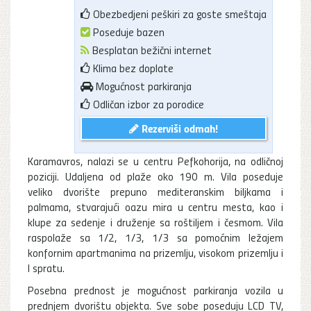
Obezbedjeni peškiri za goste smeštaja
Poseduje bazen
Besplatan bežični internet
Klima bez doplate
Mogućnost parkiranja
Odličan izbor za porodice
Rezerviši odmah!
Karamavros, nalazi se u centru Pefkohorija, na odličnoj
poziciji. Udaljena od plaže oko 190 m. Vila poseduje
veliko dvorište prepuno mediteranskim biljkama i
palmama, stvarajući oazu mira u centru mesta, kao i
klupe za sedenje i druženje sa roštiljem i česmom. Vila
raspolaže sa 1/2, 1/3, 1/3 sa pomoćnim ležajem
konfornim apartmanima na prizemlju, visokom prizemlju i
I spratu.
Posebna prednost je mogućnost parkiranja vozila u
prednjem dvorištu objekta. Sve sobe poseduju LCD TV,