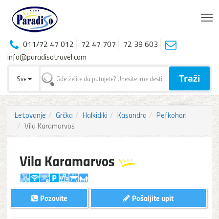
T
011/72 47 012
72 47 707
72 39 603
info@paradisotravel.com
Traži
Sve
Letovanje
Grčka
Halkidiki
Kasandra
Pefkohori
Vila Karamarvos
Vila Karamarvos
Pozovite
Pošaljite upit