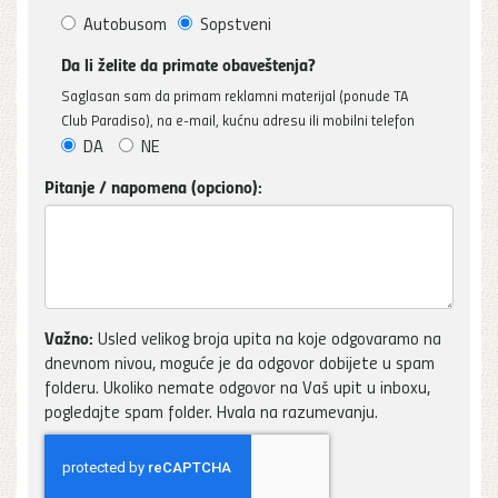
Autobusom
Sopstveni
Da li želite da primate obaveštenja?
Saglasan sam da primam reklamni materijal (ponude TA
Club Paradiso), na e-mail, kućnu adresu ili mobilni telefon
DA
NE
Pitanje / napomena (opciono):
Važno:
Usled velikog broja upita na koje odgovaramo na
dnevnom nivou, moguće je da odgovor dobijete u spam
folderu. Ukoliko nemate odgovor na Vaš upit u inboxu,
pogledajte spam folder. Hvala na razumevanju.