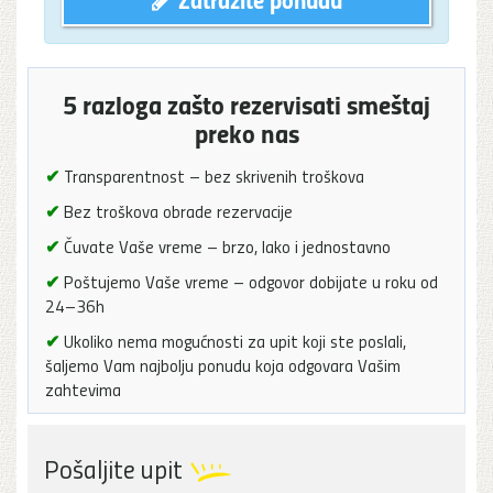
5 razloga zašto rezervisati smeštaj
preko nas
✔
Transparentnost – bez skrivenih troškova
✔
Bez troškova obrade rezervacije
✔
Čuvate Vaše vreme – brzo, lako i jednostavno
✔
Poštujemo Vaše vreme – odgovor dobijate u roku od
24–36h
✔
Ukoliko nema mogućnosti za upit koji ste poslali,
šaljemo Vam najbolju ponudu koja odgovara Vašim
zahtevima
Pošaljite upit