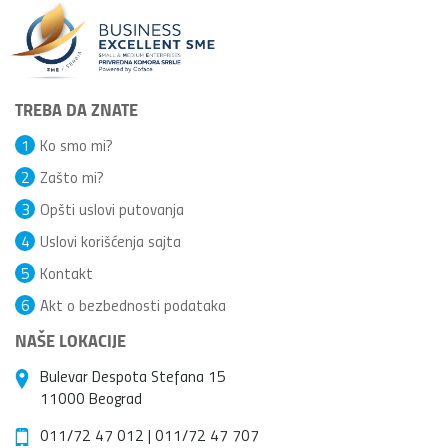
TREBA DA ZNATE
1
Ko smo mi?
2
Zašto mi?
3
Opšti uslovi putovanja
4
Uslovi korišćenja sajta
5
Kontakt
6
Akt o bezbednosti podataka
NAŠE LOKACIJE
Bulevar Despota Stefana 15
11000 Beograd
011/72 47 012
|
011/72 47 707