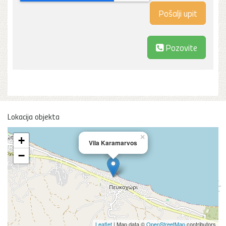
Pozovite
Lokacija objekta
×
+
Vila Karamarvos
−
Leaflet
| Map data ©
OpenStreetMap
contributors