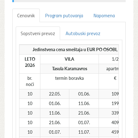
Cenovnik
Program putovanja
Napomena
Sopstveni prevoz
Autobuski prevoz
Jedinstvena cena smeštaja u EUR PO OSOBI, 11 dana / 
LETO
VILA
1/2
2026
Tasula Karamavros
apartman
br.
termin boravka
€
noći
10
22.05.
01.06.
109
10
01.06.
11.06.
199
10
11.06.
21.06.
339
10
21.06.
01.07.
409
10
01.07.
11.07.
459