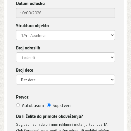
Datum odlaska
Struktura objekta
Broj odraslih
Broj dece
Prevoz
Autobusom
Sopstveni
Da li želite da primate obaveštenja?
Saglasan sam da primam reklamni materijal (ponude TA
Club Paradiso), na e-mail, kućnu adresu ili mobilni telefon