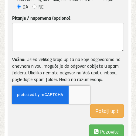
DA
NE
Pitanje / napomena (opciono):
Važno:
Usled velikog broja upita na koje odgovaramo na
dnevnom nivou, moguće je da odgovor dobijete u spam
folderu. Ukoliko nemate odgovor na Vaš upit u inboxu,
pogledajte spam folder. Hvala na razumevanju.
Pozovite