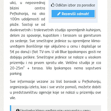
ulici, u neposrednoj
Odličan izbor za porodice
blizini centra
Pefkohorija, na oko
Rezerviši odmah!
100m udaljenosti od
plaže. Sastoji se od
dvokrevetnih i trokrevetnih studija opremljenih kuhinjom,
delom za spavanje, kupatilom i terasom sa garniturom
za sedenje. Sve smeštajne jedinice su opremljene klima-
uređajem (korišćenje nije uključeno u cenu i doplaćuje se
5€ po danu) i flat TV-om. U vili Blue Ippokampos gosti ne
dobijaju peškire. Smeštajne jedinice se nalaze u visokom
prizemlju i na prvom spratu vile. Veličina studija je cca
20-25m² + terasa. Vila Ipokampos nema sopstveni
parking.
Sve informacije vezane za Vaš boravak u Pefkohoriju,
organizaciju izleta, kao i sve vrste pomoći, možete dobiti
u predstavništvu agencije koje se nalazi u prizemlju ove
vile.
Upotreba klima uređaja nije uracunata u cenu.