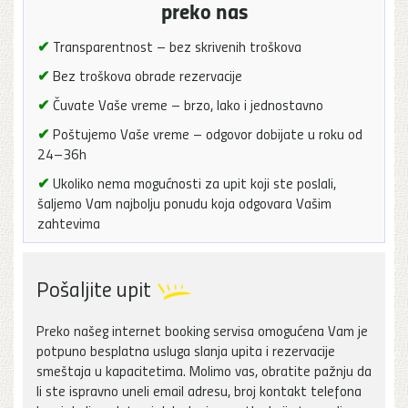
preko nas
✔
Transparentnost – bez skrivenih troškova
✔
Bez troškova obrade rezervacije
✔
Čuvate Vaše vreme – brzo, lako i jednostavno
✔
Poštujemo Vaše vreme – odgovor dobijate u roku od
24–36h
✔
Ukoliko nema mogućnosti za upit koji ste poslali,
šaljemo Vam najbolju ponudu koja odgovara Vašim
zahtevima
Pošaljite upit
Preko našeg internet booking servisa omogućena Vam je
potpuno besplatna usluga slanja upita i rezervacije
smeštaja u kapacitetima. Molimo vas, obratite pažnju da
li ste ispravno uneli email adresu, broj kontakt telefona