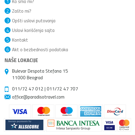
1
Ko smo mi?
2
Zašto mi?
3
Opšti uslovi putovanja
4
Uslovi korišćenja sajta
5
Kontakt
6
Akt o bezbednosti podataka
NAŠE LOKACIJE
Bulevar Despota Stefana 15
11000 Beograd
011/72 47 012
|
011/72 47 707
office@paradisotravel.com