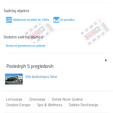
Sadržaj objekta
Udaljenost od plaže do 100m
Za porodice
Dodatni sadržaj objekta
Terasa sa garniturom za sedenje
x
Poslednjih 5 pregledanih
Vila Ipokampos blue
Letovanje
Zimovanje
Doček Nove Godina
Gradovi Evrope
Spa & Wellness
Daleke Destinacije