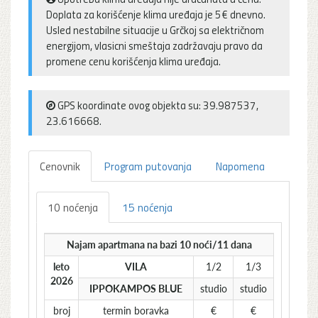
Doplata za korišćenje klima uređaja je 5€ dnevno.
Usled nestabilne situacije u Grčkoj sa električnom
energijom, vlasicni smeštaja zadržavaju pravo da
promene cenu korišćenja klima uređaja.
GPS koordinate ovog objekta su: 39.987537,
23.616668.
Cenovnik
Program putovanja
Napomena
10 noćenja
15 noćenja
Najam apartmana na bazi 10 noći/11 dana
leto
VILA
1/2
1/3
2026
IPPOKAMPOS BLUE
studio
studio
broj
termin boravka
€
€