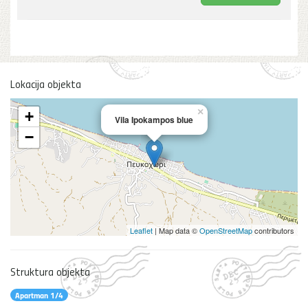
Lokacija objekta
×
+
Vila Ipokampos blue
−
Leaflet
| Map data ©
OpenStreetMap
contributors
Struktura objekta
Apartman 1/4