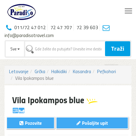
T
011/72 47 012
72 47 707
72 39 603
info@paradisotravel.com
Traži
Sve
Letovanje
Grčka
Halkidiki
Kasandra
Pefkohori
Vila Ipokampos blue
Vila Ipokampos blue
Pozovite
Pošaljite upit