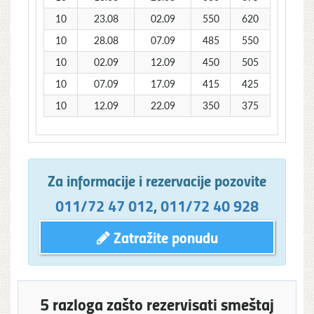
10
23.08
02.09
550
620
10
28.08
07.09
485
550
10
02.09
12.09
450
505
10
07.09
17.09
415
425
10
12.09
22.09
350
375
Za informacije i rezervacije pozovite
011/72 47 012
,
011/72 40 928
Zatražite ponudu
5 razloga zašto rezervisati smeštaj