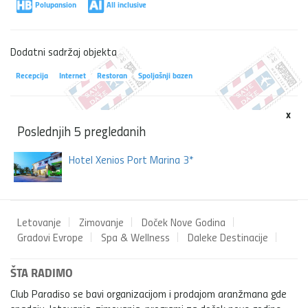
Polupansion
All inclusive
Dodatni sadržaj objekta
Recepcija
Internet
Restoran
Spoljašnji bazen
x
Poslednjih 5 pregledanih
Hotel Xenios Port Marina 3*
Letovanje
Zimovanje
Doček Nove Godina
Gradovi Evrope
Spa & Wellness
Daleke Destinacije
ŠTA RADIMO
Club Paradiso se bavi organizacijom i prodajom aranžmana gde