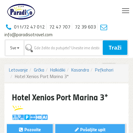
T
011/72 47 012
72 47 707
72 39 603
info@paradisotravel.com
Traži
Sve
Letovanje
Grčka
Halkidiki
Kasandra
Pefkohori
Hotel Xenios Port Marina 3*
Hotel Xenios Port Marina 3*
Pozovite
Pošaljite upit