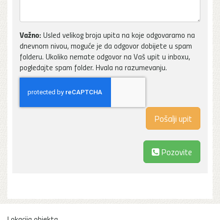
Važno:
Usled velikog broja upita na koje odgovaramo na
dnevnom nivou, moguće je da odgovor dobijete u spam
folderu. Ukoliko nemate odgovor na Vaš upit u inboxu,
pogledajte spam folder. Hvala na razumevanju.
Pozovite
Lokacija objekta