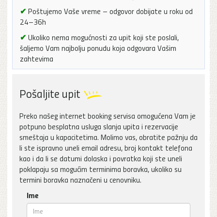
✔
Poštujemo Vaše vreme – odgovor dobijate u roku od
24–36h
✔
Ukoliko nema mogućnosti za upit koji ste poslali,
šaljemo Vam najbolju ponudu koja odgovara Vašim
zahtevima
Pošaljite upit
Preko našeg internet booking servisa omogućena Vam je
potpuno besplatna usluga slanja upita i rezervacije
smeštaja u kapacitetima. Molimo vas, obratite pažnju da
li ste ispravno uneli email adresu, broj kontakt telefona
kao i da li se datumi dolaska i povratka koji ste uneli
poklapaju sa mogućim terminima boravka, ukoliko su
termini boravka naznačeni u cenovniku.
Ime