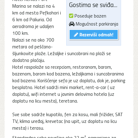
Gostima se sviđa...
Marina se nalazi na 4
km od mesta Pefkohori i
Poseduje bazen
6 km od Paliuria. Od
Mogućnost parkiranja
aerodroma je udaljen
100 km.
Rezerviši odmah!
Nalazi se na oko 700
metara od peščano-
šljunkovite plaže. Ležaljke i suncobrani na plaži se
dodatno plaćaju.
Hotel raspolaže sa recepciom, restoranom, barom,
bazenom, barom kod bazena, ležaljkama i suncobranima
kod bazena. Korišćenje sefa je uz doplatu, dok je, parking
besplatno. Hotel sadrži mini market, rent-a-car ( uz
doplatu), wifi internet u javnim delovima hotela (uz
doplatu na licu mesta), teretana.
Sve sobe sadrže kupatilo, fen za kosu, mali frižider, SAT
TV, klima uređaj, krevetac (na upit, uz doplatu na licu
mesta) i terasu.
Standardne sobe površine oko 22 m², namenjene za