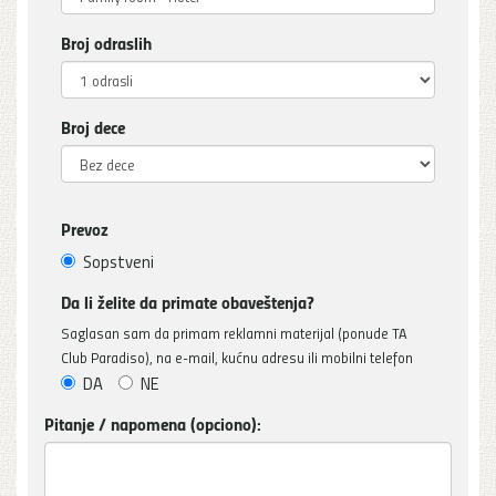
Broj odraslih
Broj dece
Prevoz
Sopstveni
Da li želite da primate obaveštenja?
Saglasan sam da primam reklamni materijal (ponude TA
Club Paradiso), na e-mail, kućnu adresu ili mobilni telefon
DA
NE
Pitanje / napomena (opciono):