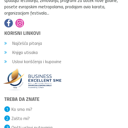
spadaju: letovanja, zimovanja, programi za doček nove godine,
posete evropskim metropolama, prodajom avio karata,
organizacijom festivala...
KORISNI LINKOVI
Najčešća pitanja
Knjiga utisaka
Uslovi korišćenja i kupovine
TREBA DA ZNATE
1
Ko smo mi?
2
Zašto mi?
3
Opšti uslovi putovanja