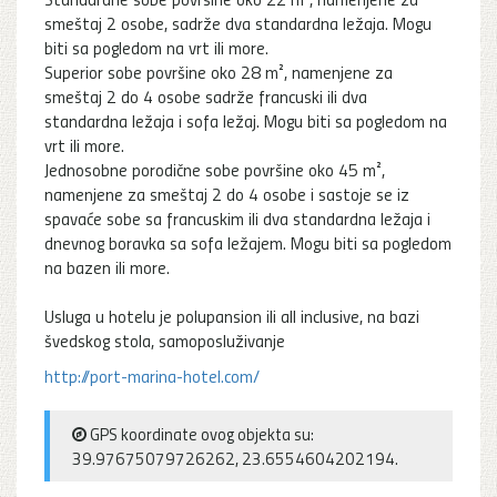
smeštaj 2 osobe, sadrže dva standardna ležaja. Mogu
biti sa pogledom na vrt ili more.
Superior sobe površine oko 28 m², namenjene za
smeštaj 2 do 4 osobe sadrže francuski ili dva
standardna ležaja i sofa ležaj. Mogu biti sa pogledom na
vrt ili more.
Jednosobne porodične sobe površine oko 45 m²,
namenjene za smeštaj 2 do 4 osobe i sastoje se iz
spavaće sobe sa francuskim ili dva standardna ležaja i
dnevnog boravka sa sofa ležajem. Mogu biti sa pogledom
na bazen ili more.
Usluga u hotelu je polupansion ili all inclusive, na bazi
švedskog stola, samoposluživanje
http://port-marina-hotel.com/
GPS koordinate ovog objekta su:
39.97675079726262, 23.6554604202194.