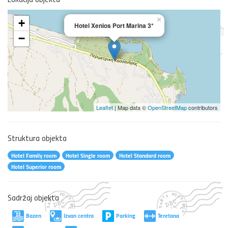
×
+
Hotel Xenios Port Marina 3*
−
Leaflet
| Map data ©
OpenStreetMap
contributors
Struktura objekta
Hotel Family room
Hotel Single room
Hotel Standard room
Hotel Superior room
Sadržaj objekta
Bazen
Izvan centra
Parking
Teretana