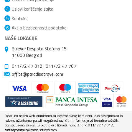
4
Uslovi korišćenja sajta
5
Kontakt
6
Akt o bezbednosti podataka
NAŠE LOKACIJE
Bulevar Despota Stefana 15
11000 Beograd
011/72 47 012
|
011/72 47 707
office@paradisotravel.com
Podaci na našim web stranicama su informativnog karaktera. Iako nastojimo da ih
redovno ažuriramo, postoji mogućnost različitih informacija od trenutno važećih.
Lice zaduženo za zaštitu podataka o ličnosti: Ivana Andrić, 011/ 72 47 012,
zastitapodataka@paradisotravel.com