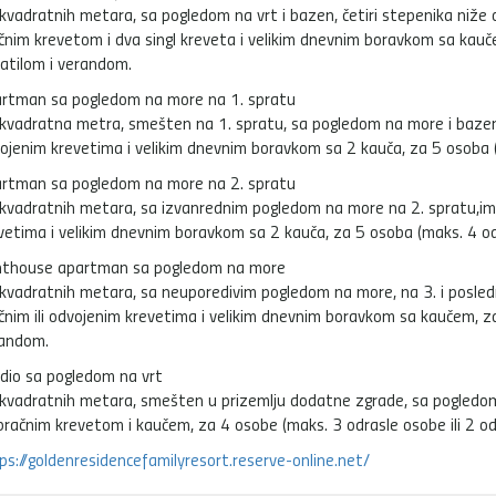
kvadratnih metara, sa pogledom na vrt i bazen, četiri stepenika niže
čnim krevetom i dva singl kreveta i velikim dnevnim boravkom sa kauč
atilom i verandom.
rtman sa pogledom na more na 1. spratu
kvadratna metra, smešten na 1. spratu, sa pogledom na more i bazen,
ojenim krevetima i velikim dnevnim boravkom sa 2 kauča, za 5 osoba (
rtman sa pogledom na more na 2. spratu
kvadratnih metara, sa izvanrednim pogledom na more na 2. spratu,ima
vetima i velikim dnevnim boravkom sa 2 kauča, za 5 osoba (maks. 4 o
thouse apartman sa pogledom na more
kvadratnih metara, sa neuporedivim pogledom na more, na 3. i posle
čnim ili odvojenim krevetima i velikim dnevnim boravkom sa kaučem, za
random.
dio sa pogledom na vrt
kvadratnih metara, smešten u prizemlju dodatne zgrade, sa pogledom n
bračnim krevetom i kaučem, za 4 osobe (maks. 3 odrasle osobe ili 2 o
ps://goldenresidencefamilyresort.reserve-online.net/