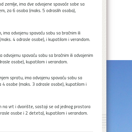
 od zemlje, ima dve odvojene spavaće sobe sa
em, za 6 osoba (maks. 5 odraslih osoba),
 ima odvojenu spavaću sobu sa bračnim ili
maks. 4 odrasle osobe), i kupatilom i verandom.
 odvojenu spavaću sobu sa bračnim ili odvojenim
drasle osobe), kupatilom i verandom.
dnjem spratu, ima odvojenu spavaću sobu sa
 4 osobe (maks. 3 odrasle osobe), kupatilom i
a vrt i dvorište, sastoji se od jednog prostora
drasle osobe i 2 deteta), kupatilom i verandom.