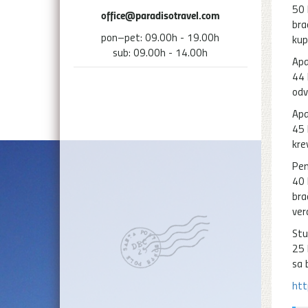
50 
office@paradisotravel.com
bra
pon–pet: 09.00h - 19.00h
kup
sub: 09.00h - 14.00h
Apa
44 
odv
Apa
45 
kre
Pen
40 
bra
ve
Stu
25 
sa 
htt