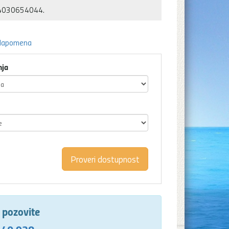
54030654044.
Napomena
nja
e pozovite