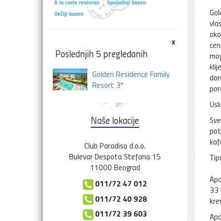
A la carte restoran
Spoljašnji bazen
Gol
Dečiji bazen
vla
oko
x
cen
Poslednjih 5 pregledanih
mog
kli
Golden Residence Family
dor
Resort 3*
por
Usl
Naše lokacije
Sve
pot
kafu
Club Paradiso d.o.o.
Bulevar Despota Stefana 15
Tip
11000 Beograd
Apa
011/72 47 012
33 
011/72 40 928
kre
011/72 39 603
Apa