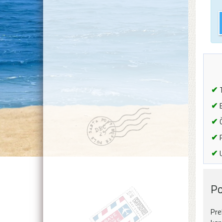
✔
T
✔
B
✔
Č
✔
P
✔
U
Po
Pre