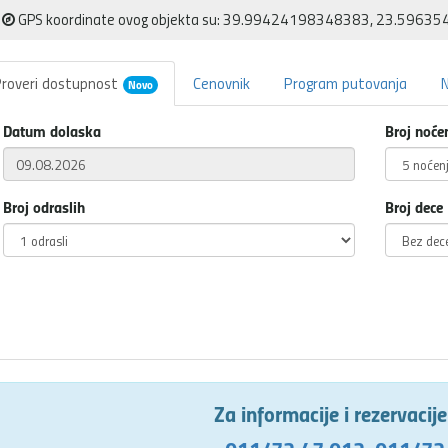
GPS koordinate ovog objekta su: 39.99424198348383, 23.5963
roveri dostupnost
Cenovnik
Program putovanja
Novo
Datum dolaska
Broj noće
Broj odraslih
Broj dece
Za informacije i rezervacij