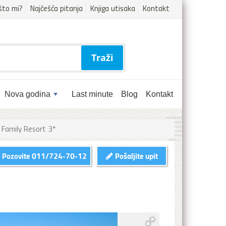
što mi?
Najčešća pitanja
Knjiga utisaka
Kontakt
Traži
Nova godina
Last minute
Blog
Kontakt
 Family Resort 3*
Pozovite
011/724-70-12
Pošaljite upit