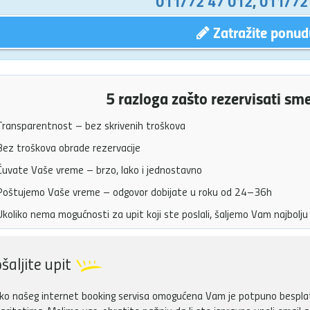
011/72 47 012
,
011/72
Zatražite ponud
5 razloga zašto rezervisati sm
ransparentnost – bez skrivenih troškova
ez troškova obrade rezervacije
uvate Vaše vreme – brzo, lako i jednostavno
oštujemo Vaše vreme – odgovor dobijate u roku od 24–36h
koliko nema mogućnosti za upit koji ste poslali, šaljemo Vam najbol
šaljite upit
ko našeg internet booking servisa omogućena Vam je potpuno besplatn