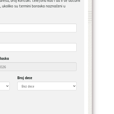
dresu, broj kontakt telefona kao i da li se datumi
, ukoliko su termini boravka naznačeni u
laska
Broj dece