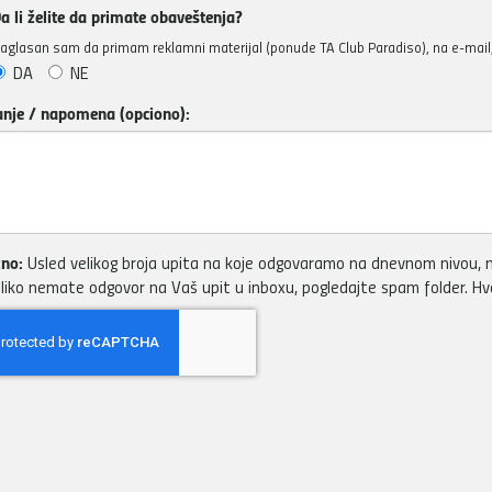
a li želite da primate obaveštenja?
aglasan sam da primam reklamni materijal (ponude TA Club Paradiso), na e-mail, 
DA
NE
anje / napomena (opciono):
no:
Usled velikog broja upita na koje odgovaramo na dnevnom nivou, m
liko nemate odgovor na Vaš upit u inboxu, pogledajte spam folder. H