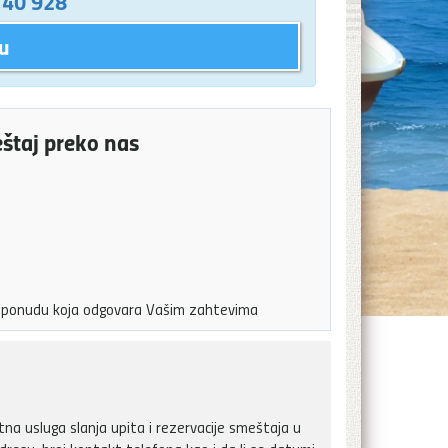
 40 928
u
eštaj preko nas
ju ponudu koja odgovara Vašim zahtevima
a usluga slanja upita i rezervacije smeštaja u