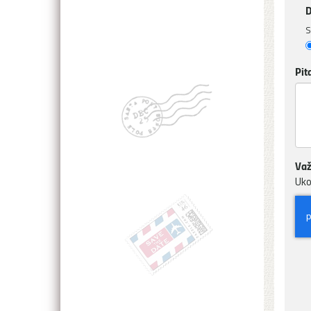
D
S
Pit
Važ
Uko