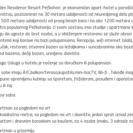
den Residence Resort Pefkohori je ekonomičan apart-hotel u porodi
sništvu, pozicioniran na 30 metara udaljenosti od neuredjenog dela pl
 500 metara udaljenosti od prvog beach bara i na oko 1200 metara 
tra popularnog Pefkohorija. U svom sastavu ima studije i apartmane 
u da ugoste do šest osoba, a u obliženjem restoranu se služe obroci
jentima koji borave na bazi polupansiona. Recepcija, wifi internet (slab)
učak, restoran, otvoreni bazen sa ležaljkama i suncobranima oko baze
ed bazena, dečiji bazen, uredjeno dvorište.
uga: Usluga u hotelu je noćenje sa doručkom ili polupansion.
 sobe imaju A/C,balkon/terasa,kupatilo,mini-bar,TV, Wi-fi . Takođe ima
puno opremljenu kuhinju sa šporetom, frižiderom, posuđem i aparat
 ili čaj.
ovi soba:
rtman sa pogledom na vrt
kvadratna metra, sa pogledom na vrt i dvorište, jedan sprat iznad z
vetom i dnevnim boravkom sa kaučem, za 4 osobe (maks. 3 odrasle os
rtman u prizemlju