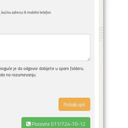
kućnu adresu ili mobilni telefon
oguće je da odgovor dobijete u spam folderu.
vala na razumevanju.
Pozovite
011/724-70-12