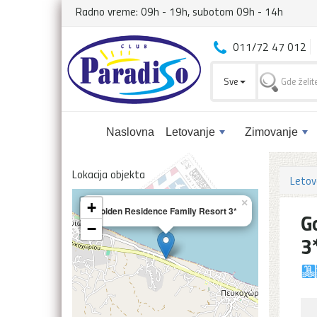
Radno vreme: 09h - 19h, subotom 09h - 14h
011/72 47 012
Sve
Naslovna
Letovanje
Zimovanje
Lokacija objekta
Letov
×
+
Golden Residence Family Resort 3*
G
−
3