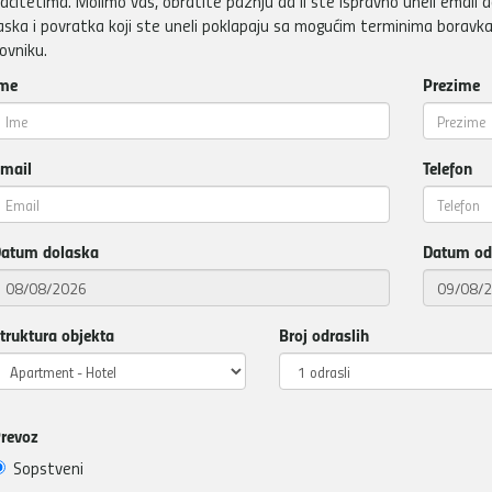
acitetima. Molimo vas, obratite pažnju da li ste ispravno uneli email a
aska i povratka koji ste uneli poklapaju sa mogućim terminima boravka
ovniku.
me
Prezime
mail
Telefon
atum dolaska
Datum od
truktura objekta
Broj odraslih
revoz
Sopstveni