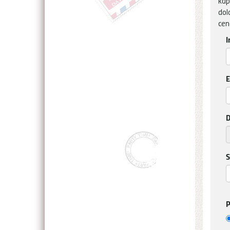
kap
dol
cen
I
E
D
S
P