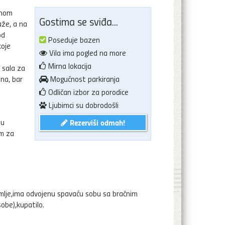
čnom
Gostima se sviđa...
aže, a na
od
Poseduje bazen
koje
Vila ima pogled na more
Mirna lokacija
, sala za
na, bar
Mogućnost parkiranja
Odličan izbor za porodice
Ljubimci su dobrodošli
ju
Rezerviši odmah!
om za
emlje,ima odvojenu spavaću sobu sa bračnim
obe),kupatilo.