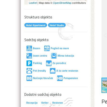
Leaflet
| Map data ©
OpenStreetMap
contributors
Struktura objekta
Hotel Apartment
Hotel Studio
Sadržaj objekta
Bazen
Pogled na more
Izvan centra
Mirna lokacija
Parking
Za porodice
Pet frendly
A la carte restoran
Noćenje/doručak
Polupansion
Dodatni sadržaj objekta
Pe
Recepcija
Ketler
Restoran