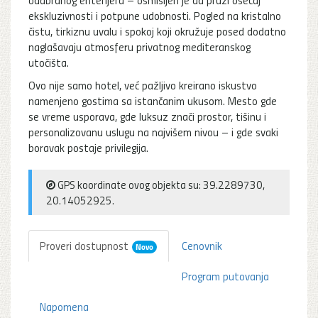
ekskluzivnosti i potpune udobnosti. Pogled na kristalno
čistu, tirkiznu uvalu i spokoj koji okružuje posed dodatno
naglašavaju atmosferu privatnog mediteranskog
utočišta.
Ovo nije samo hotel, već pažljivo kreirano iskustvo
namenjeno gostima sa istančanim ukusom. Mesto gde
se vreme usporava, gde luksuz znači prostor, tišinu i
personalizovanu uslugu na najvišem nivou – i gde svaki
boravak postaje privilegija.
GPS koordinate ovog objekta su: 39.2289730,
20.14052925.
Proveri dostupnost
Cenovnik
Novo
Program putovanja
Napomena