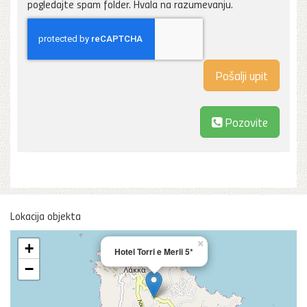
pogledajte spam folder. Hvala na razumevanju.
Pozovite
Lokacija objekta
×
+
Hotel Torri e Merli 5*
−