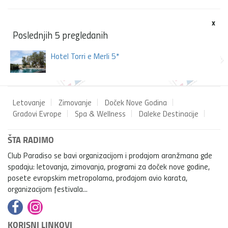
x
Poslednjih 5 pregledanih
Hotel Torri e Merli 5*
Letovanje
Zimovanje
Doček Nove Godina
Gradovi Evrope
Spa & Wellness
Daleke Destinacije
ŠTA RADIMO
Club Paradiso se bavi organizacijom i prodajom aranžmana gde
spadaju: letovanja, zimovanja, programi za doček nove godine,
posete evropskim metropolama, prodajom avio karata,
organizacijom festivala...
KORISNI LINKOVI