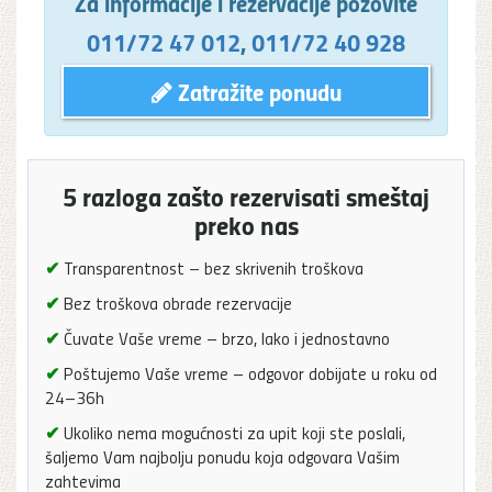
Za informacije i rezervacije pozovite
011/72 47 012
,
011/72 40 928
Zatražite ponudu
5 razloga zašto rezervisati smeštaj
preko nas
✔
Transparentnost – bez skrivenih troškova
✔
Bez troškova obrade rezervacije
✔
Čuvate Vaše vreme – brzo, lako i jednostavno
✔
Poštujemo Vaše vreme – odgovor dobijate u roku od
24–36h
✔
Ukoliko nema mogućnosti za upit koji ste poslali,
šaljemo Vam najbolju ponudu koja odgovara Vašim
zahtevima