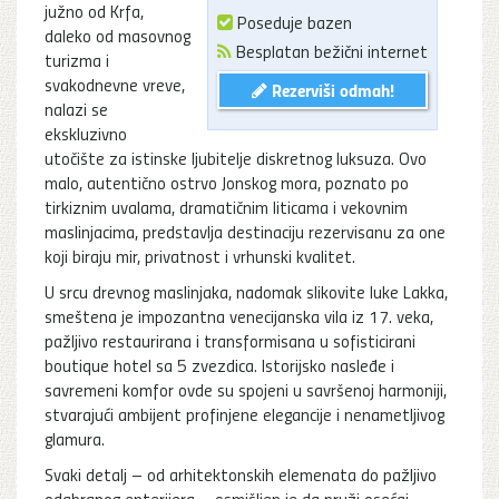
južno od Krfa,
Poseduje bazen
daleko od masovnog
Besplatan bežični internet
turizma i
svakodnevne vreve,
Rezerviši odmah!
nalazi se
ekskluzivno
utočište za istinske ljubitelje diskretnog luksuza. Ovo
malo, autentično ostrvo Jonskog mora, poznato po
tirkiznim uvalama, dramatičnim liticama i vekovnim
maslinjacima, predstavlja destinaciju rezervisanu za one
koji biraju mir, privatnost i vrhunski kvalitet.
U srcu drevnog maslinjaka, nadomak slikovite luke Lakka,
smeštena je impozantna venecijanska vila iz 17. veka,
pažljivo restaurirana i transformisana u sofisticirani
boutique hotel sa 5 zvezdica. Istorijsko nasleđe i
savremeni komfor ovde su spojeni u savršenoj harmoniji,
stvarajući ambijent profinjene elegancije i nenametljivog
glamura.
Svaki detalj – od arhitektonskih elemenata do pažljivo
odabranog enterijera – osmišljen je da pruži osećaj