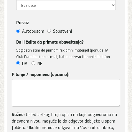
Prevoz
Autobusom
Sopstveni
Da li želite da primate obaveštenja?
Saglasan sam da primam reklamni materijal (ponude TA
Club Paradiso), na e-mail, kućnu adresu ili mobilni telefon
DA
NE
Pitanje / napomena (opciono):
Važno:
Usled velikog broja upita na koje odgovaramo na
dnevnom nivou, moguće je da odgovor dobijete u spam
folderu. Ukoliko nemate odgovor na Vaš upit u inboxu,