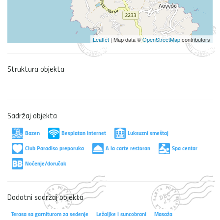
Leaflet
| Map data ©
OpenStreetMap
contributors
Struktura objekta
Sadržaj objekta
Bazen
Besplatan internet
Luksuzni smeštaj
Club Paradiso preporuka
A la carte restoran
Spa centar
Noćenje/doručak
Dodatni sadržaj objekta
Terasa sa garniturom za sedenje
Ležaljke i suncobrani
Masaža