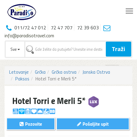
T
011/72 47 012
72 47 707
72 39 603
info@paradisotravel.com
Traži
Sve
Letovanje
Grčka
Grčka ostrva
Jonska Ostrva
Paksos
Hotel Torri e Merli 5*
Hotel Torri e Merli 5*
Pozovite
Pošaljite upit