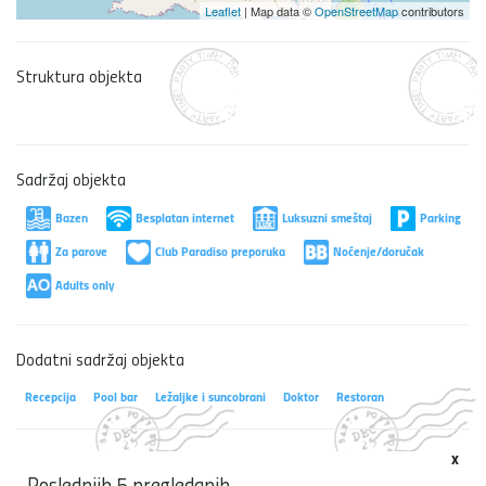
Leaflet
| Map data ©
OpenStreetMap
contributors
Struktura objekta
Sadržaj objekta
Bazen
Besplatan internet
Luksuzni smeštaj
Parking
Za parove
Club Paradiso preporuka
Noćenje/doručak
Adults only
Dodatni sadržaj objekta
Recepcija
Pool bar
Ležaljke i suncobrani
Doktor
Restoran
x
Poslednjih 5 pregledanih