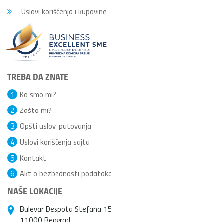
Uslovi korišćenja i kupovine
TREBA DA ZNATE
1
Ko smo mi?
2
Zašto mi?
3
Opšti uslovi putovanja
4
Uslovi korišćenja sajta
5
Kontakt
6
Akt o bezbednosti podataka
NAŠE LOKACIJE
Bulevar Despota Stefana 15
11000 Beograd