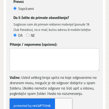
Prevoz
Sopstveni
Da li želite da primate obaveštenja?
Saglasan sam da primam reklamni materijal (ponude TA
Club Paradiso), na e-mail, kućnu adresu ili mobilni telefon
DA
NE
Pitanje / napomena (opciono):
Važno:
Usled velikog broja upita na koje odgovaramo na
dnevnom nivou, moguće je da odgovor dobijete u spam
folderu. Ukoliko nemate odgovor na Vaš upit u inboxu,
pogledajte spam folder. Hvala na razumevanju.