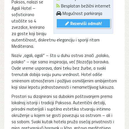
Paksos, nalazi se
Besplatan bežični internet
Agali Hotel –
Mogućnost parkiranja
sofisticirano
utočište sa 4
Rezerviši odmah!
zvezdice, kreirano
za goste koji biraju
autentičnost, diskretnu eleganciju i sporiji ritam
Mediterana.
Naziv „agali, agali“ – što u duhu ostrva znači „polako,
polako“ – nije samo inspiracija, već filozofija boravka.
Ovde vreme usporava, dani teku bez žurbe, a svaki
trenutak dobija svoju punu vrednost. Hotel odiše
smirenom atmosferom i pažljivo osmišljenim ambijentom
koji slavi lepotu jednostavnosti i nenametljivog luksuza.
Prostori su dizajnirani sa dubokim poštovanjem prema
lokalnoj istoriji i tradiciji Paksosa. Autentični detalji,
prirodni materijali i suptilna estetika stvaraju intimno
okruženje u kojem se gosti povezuju sa ostrvom – ali i
sa sobom. Svaki kutak hotela pruža osećaj privatnosti i
mira, pretvarajući boravak u lično, gotovo meditativno