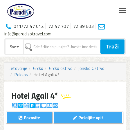
T
011/72 47 012
72 47 707
72 39 603
info@paradisotravel.com
Traži
Sve
Letovanje
Grčka
Grčka ostrva
Jonska Ostrva
Paksos
Hotel Agali 4*
Hotel Agali 4*
Pozovite
Pošaljite upit