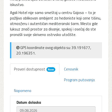
iskustvo.
Agali Hotel nije samo smeštaj u centru Gajosa – to je
pažljivo oblikovan ambijent za hedoniste koji cene tišinu,
atmosferu i autentičan mediteranski šarm. Mesto gde
luksuz znači prostor za disanje, spokoj i osećaj da ste
pronašli svoje skriveno ostrvsko utočište.
GPS koordinate ovog objekta su: 39.191677,
20.196351.
Proveri dostupnost
Cenovnik
Novo
Program putovanja
Napomena
Datum dolaska