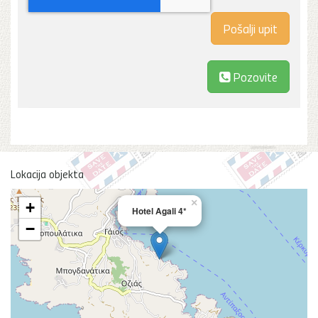
Pozovite
Lokacija objekta
×
+
Hotel Agali 4*
−