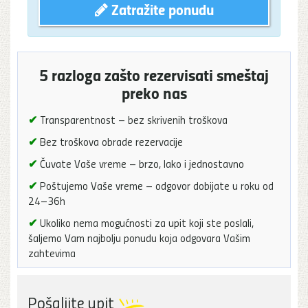
Zatražite ponudu
5 razloga zašto rezervisati smeštaj
preko nas
✔
Transparentnost – bez skrivenih troškova
✔
Bez troškova obrade rezervacije
✔
Čuvate Vaše vreme – brzo, lako i jednostavno
✔
Poštujemo Vaše vreme – odgovor dobijate u roku od
24–36h
✔
Ukoliko nema mogućnosti za upit koji ste poslali,
šaljemo Vam najbolju ponudu koja odgovara Vašim
zahtevima
Pošaljite upit