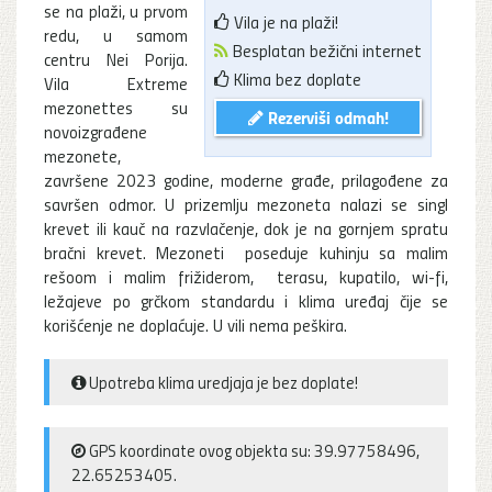
se na plaži, u prvom
Vila je na plaži!
redu, u samom
Besplatan bežični internet
centru Nei Porija.
Klima bez doplate
Vila Extreme
mezonettes su
Rezerviši odmah!
novoizgrađene
mezonete,
završene 2023 godine, moderne građe, prilagođene za
savršen odmor. U prizemlju mezoneta nalazi se singl
krevet ili kauč na razvlačenje, dok je na gornjem spratu
bračni krevet. Mezoneti poseduje kuhinju sa malim
rešoom i malim frižiderom, terasu, kupatilo, wi-fi,
ležajeve po grčkom standardu i klima uređaj čije se
korišćenje ne doplaćuje. U vili nema peškira.
Upotreba klima uredjaja je bez doplate!
GPS koordinate ovog objekta su: 39.97758496,
22.65253405.