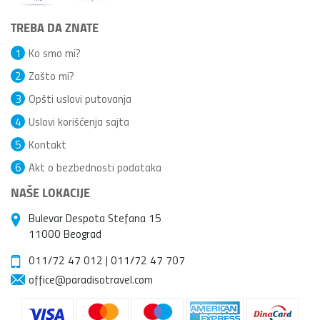
TREBA DA ZNATE
1
Ko smo mi?
2
Zašto mi?
3
Opšti uslovi putovanja
4
Uslovi korišćenja sajta
5
Kontakt
6
Akt o bezbednosti podataka
NAŠE LOKACIJE
Bulevar Despota Stefana 15
11000 Beograd
011/72 47 012
|
011/72 47 707
office@paradisotravel.com