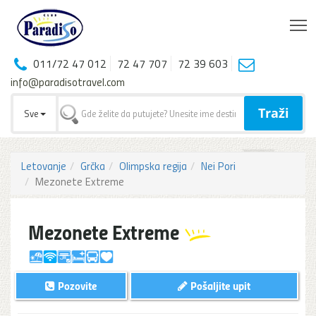
T
011/72 47 012
72 47 707
72 39 603
info@paradisotravel.com
Traži
Sve
Letovanje
Grčka
Olimpska regija
Nei Pori
Mezonete Extreme
Mezonete Extreme
Pozovite
Pošaljite upit