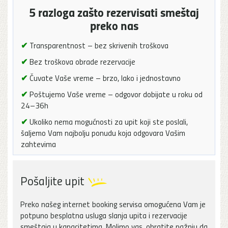
5 razloga zašto rezervisati smeštaj
preko nas
✔
Transparentnost – bez skrivenih troškova
✔
Bez troškova obrade rezervacije
✔
Čuvate Vaše vreme – brzo, lako i jednostavno
✔
Poštujemo Vaše vreme – odgovor dobijate u roku od
24–36h
✔
Ukoliko nema mogućnosti za upit koji ste poslali,
šaljemo Vam najbolju ponudu koja odgovara Vašim
zahtevima
Pošaljite upit
Preko našeg internet booking servisa omogućena Vam je
potpuno besplatna usluga slanja upita i rezervacije
smeštaja u kapacitetima. Molimo vas, obratite pažnju da