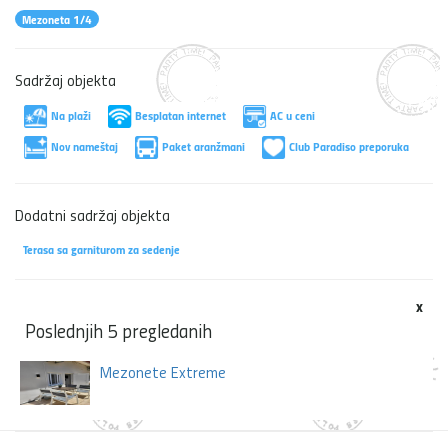
Mezoneta 1/4
Sadržaj objekta
Na plaži
Besplatan internet
AC u ceni
Nov nameštaj
Paket aranžmani
Club Paradiso preporuka
Dodatni sadržaj objekta
Terasa sa garniturom za sedenje
x
Poslednjih 5 pregledanih
Mezonete Extreme