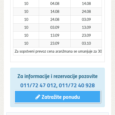
10
04.08
14.08
10
14.08
24.08
10
24.08
03.09
10
03.09
13.09
10
13.09
23.09
10
23.09
03.10
Za sopstveni prevoz cena aranžmana se umanjuje za 30€ po o
Za informacije i rezervacije pozovite
011/72 47 012
,
011/72 40 928
Zatražite ponudu