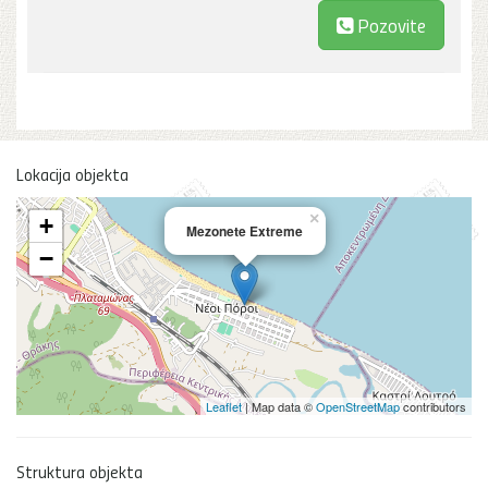
Pozovite
Lokacija objekta
×
+
Mezonete Extreme
−
Leaflet
| Map data ©
OpenStreetMap
contributors
Struktura objekta