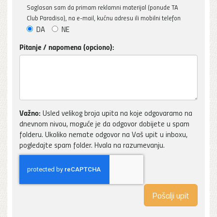
Saglasan sam da primam reklamni materijal (ponude TA
Club Paradiso), na e-mail, kućnu adresu ili mobilni telefon
DA
NE
Pitanje / napomena (opciono):
Važno:
Usled velikog broja upita na koje odgovaramo na
dnevnom nivou, moguće je da odgovor dobijete u spam
folderu. Ukoliko nemate odgovor na Vaš upit u inboxu,
pogledajte spam folder. Hvala na razumevanju.