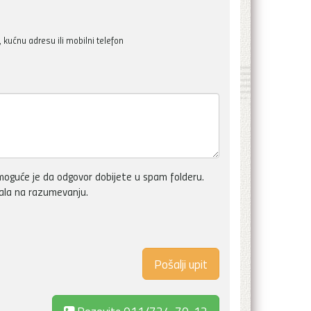
kućnu adresu ili mobilni telefon
oguće je da odgovor dobijete u spam folderu.
vala na razumevanju.
Pozovite
011/724-70-12