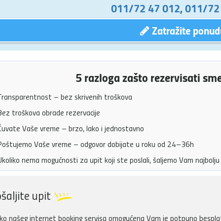
011/72 47 012
,
011/72
Zatražite ponud
5 razloga zašto rezervisati sm
ransparentnost – bez skrivenih troškova
ez troškova obrade rezervacije
uvate Vaše vreme – brzo, lako i jednostavno
oštujemo Vaše vreme – odgovor dobijate u roku od 24–36h
koliko nema mogućnosti za upit koji ste poslali, šaljemo Vam najbol
šaljite upit
ko našeg internet booking servisa omogućena Vam je potpuno besplatn