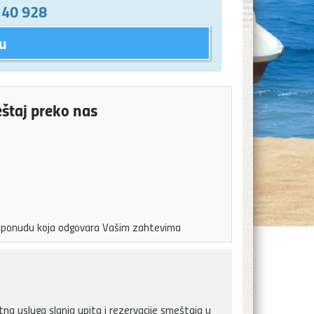
 40 928
u
eštaj preko nas
ju ponudu koja odgovara Vašim zahtevima
a usluga slanja upita i rezervacije smeštaja u