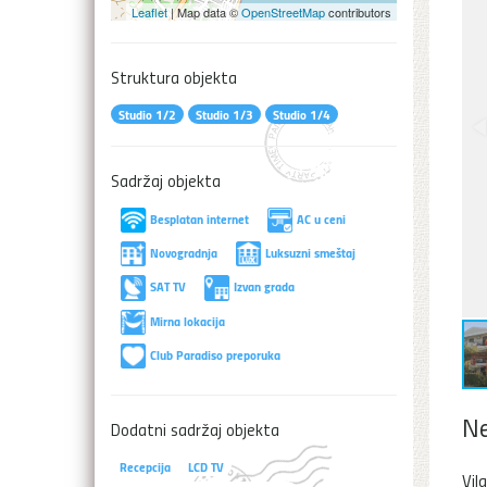
Leaflet
| Map data ©
OpenStreetMap
contributors
Struktura objekta
Studio 1/2
Studio 1/3
Studio 1/4
Sadržaj objekta
Besplatan internet
AC u ceni
Novogradnja
Luksuzni smeštaj
SAT TV
Izvan grada
Mirna lokacija
Club Paradiso preporuka
Ne
Dodatni sadržaj objekta
Recepcija
LCD TV
Vil