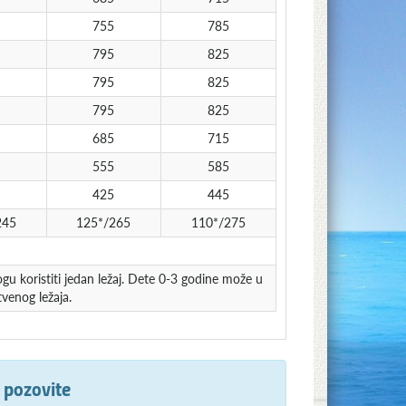
755
785
795
825
795
825
795
825
685
715
555
585
425
445
245
125*/265
110*/275
u koristiti jedan ležaj. Dete 0-3 godine može u
venog ležaja.
e pozovite