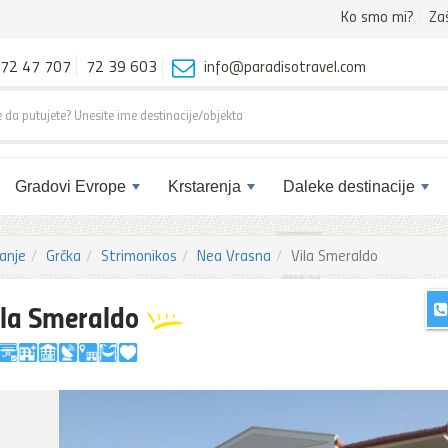
Ko smo mi?
Za
72 47 707
72 39 603
info@paradisotravel.com
Gradovi Evrope
Krstarenja
Daleke destinacije
anje
Grčka
Strimonikos
Nea Vrasna
Vila Smeraldo
ila Smeraldo