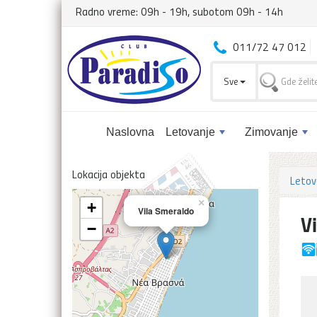
Radno vreme: 09h - 19h, subotom 09h - 14h
011/72 47 012
Sve
Naslovna
Letovanje
Zimovanje
Lokacija objekta
Letov
×
+
Vila Smeraldo
V
−