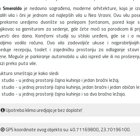
a Smeraldo
je nedavno sagrađena, moderne arhitekture, koja je iz
alih vila i čini je jednom od najlepših vila u Nea Vrasni. Ovu vilu pos
prekorno uredjeno dvorište sa prelepom fontanom, pored koje s
njikovac sa garniturom za sedenje, gde ćete moći sa porodicom ili pri
vesti deo dana. Komforni studiji su stilski uređeni, gde se i o n
aljima vodilo računa. Ova vila zadovoljiće ukuse i najprobirljivijih
eduje recepciju, toalet i zajedničku prostoriju za odlaganje stavr
ne. Moguće je parkiranje automobila u ulici ispred vile ili na proširenj
azi preko puta vile.
uktura smeštaja je kako sledi:
 studio - u jednoj prostoriji čajna kuhinja i jedan bračni ležaj.
 studio - u jednoj prostoriji čajna kuhinja, jedan bračni i jedan običan le
 studio - u jednoj prostoriji čajna kuhinja i sa dva bračna ležaja.
Upotreba klima uredjaja je bez doplate!
GPS koordinate ovog objekta su: 40.71169800, 23.70196100.