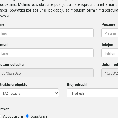
acitetima. Molimo vas, obratite pažnju da li ste ispravno uneli email a
aska i povratka koji ste uneli poklapaju sa mogućim terminima boravka
ovniku.
me
Prezime
mail
Telefon
atum dolaska
Datum od
truktura objekta
Broj odraslih
revoz
Autobusom
Sopstveni