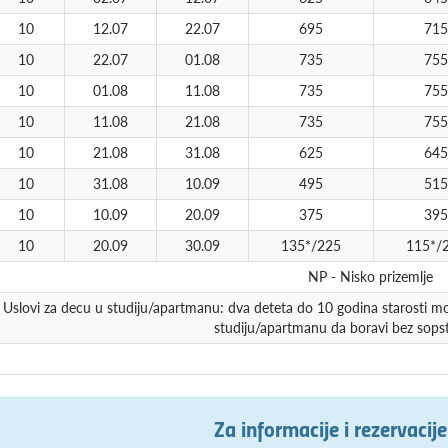
10
12.07
22.07
695
715
10
22.07
01.08
735
755
10
01.08
11.08
735
755
10
11.08
21.08
735
755
10
21.08
31.08
625
645
10
31.08
10.09
495
515
10
10.09
20.09
375
395
10
20.09
30.09
135*/225
115*/
NP - Nisko prizemlje
Uslovi za decu u studiju/apartmanu: dva deteta do 10 godina starosti mog
studiju/apartmanu da boravi bez sopst
Za informacije i rezervacij