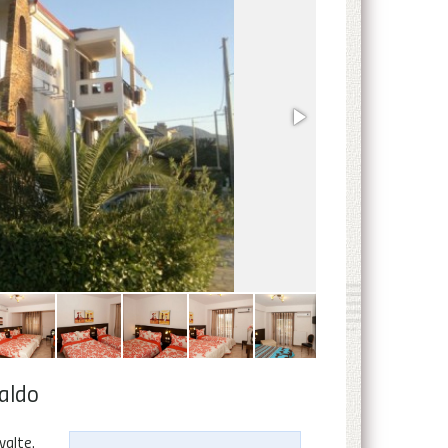
aldo
valte.