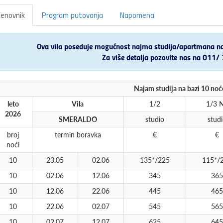
enovnik
Program putovanja
Napomena
Ova vila poseduje mogućnost najma studija/apartmana na 1
Za više detalja pozovite nas na 011
Najam studija na bazi 10 noć
leto
Vila
1/2
1/3 
2026
SMERALDO
studio
stud
broj
termin boravka
€
€
noći
10
23.05
02.06
135*/225
115*/
10
02.06
12.06
345
365
10
12.06
22.06
445
465
10
22.06
02.07
545
565
10
02.07
12.07
625
645