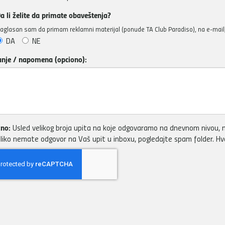
a li želite da primate obaveštenja?
aglasan sam da primam reklamni materijal (ponude TA Club Paradiso), na e-mail, 
DA
NE
anje / napomena (opciono):
no:
Usled velikog broja upita na koje odgovaramo na dnevnom nivou, m
liko nemate odgovor na Vaš upit u inboxu, pogledajte spam folder. H