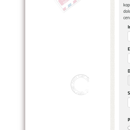
kap
dol
cen
I
E
D
S
P