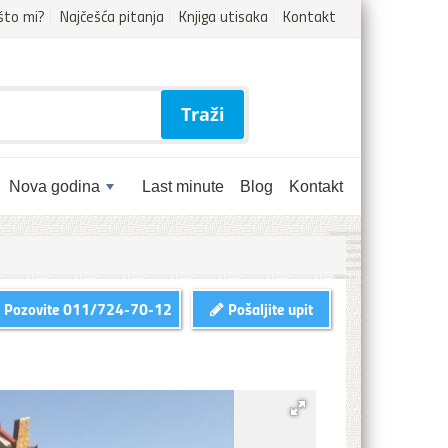
što mi?
Najčešća pitanja
Knjiga utisaka
Kontakt
Traži
Nova godina
Last minute
Blog
Kontakt
Pozovite
011/724-70-12
Pošaljite upit