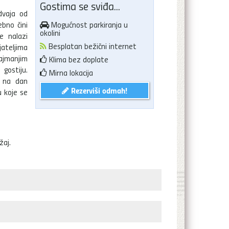
Gostima se sviđa...
dvaja od
ebno čini
Mogućnost parkiranja u
okolini
e nalazi
Besplatan bežični internet
jateljima
ajmanjim
Klima bez doplate
 gostiju.
Mirna lokacija
i na dan
Rezerviši odmah!
u koje se
žaj.