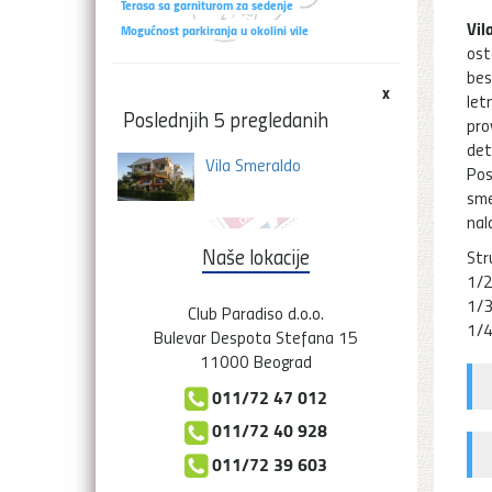
Terasa sa garniturom za sedenje
Vil
Mogućnost parkiranja u okolini vile
ost
bes
x
let
Poslednjih 5 pregledanih
pro
det
Vila Smeraldo
Pos
sme
nal
Naše lokacije
Str
1/2
1/3
Club Paradiso d.o.o.
1/4
Bulevar Despota Stefana 15
11000 Beograd
011/72 47 012
011/72 40 928
011/72 39 603