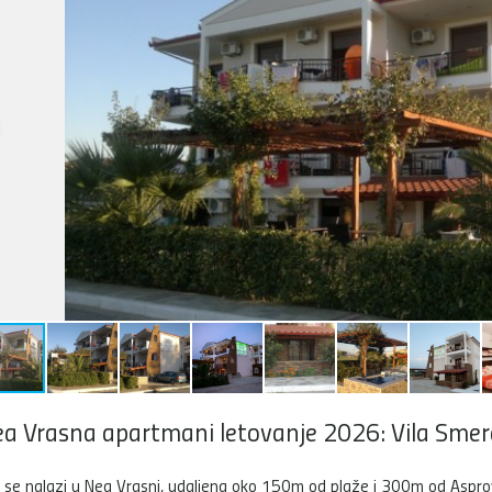
a Vrasna apartmani letovanje 2026: Vila Smer
a se nalazi u Nea Vrasni, udaljena oko 150m od plaže i 300m od Aspro