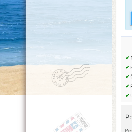
✔
T
✔
B
✔
Č
✔
P
✔
U
Po
Pre