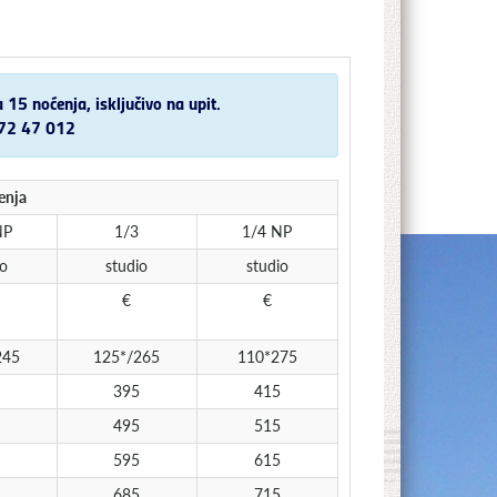
5 noćenja, isključivo na upit.
/ 72 47 012
enja
NP
1/3
1/4 NP
io
studio
studio
€
€
245
125*/265
110*275
395
415
495
515
595
615
685
715