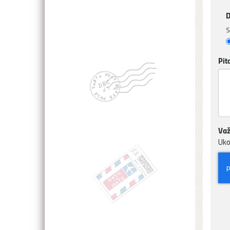
D
S
Pit
Važ
Uko