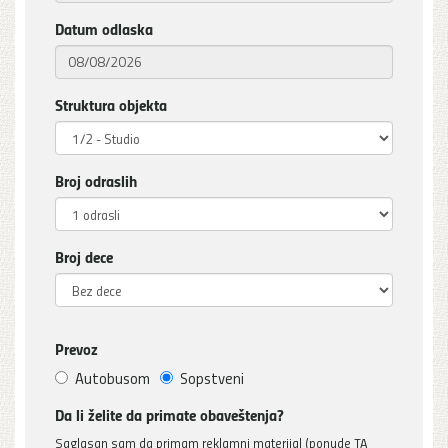
Datum odlaska
Struktura objekta
Broj odraslih
Broj dece
Prevoz
Autobusom
Sopstveni
Da li želite da primate obaveštenja?
Saglasan sam da primam reklamni materijal (ponude TA