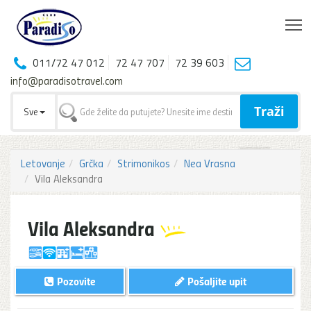
T
011/72 47 012
72 47 707
72 39 603
info@paradisotravel.com
Traži
Sve
Letovanje
Grčka
Strimonikos
Nea Vrasna
Vila Aleksandra
Vila Aleksandra
Pozovite
Pošaljite upit