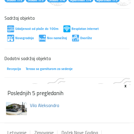
Sadržaj objekta
Udaljenost od plaže do 100m
Besplatan internet
Novogradnja
Nov nameštaj
Dvorište
Dodatni sadržaj objekta
Recepcija
Terasa sa garniturom za sedenje
x
Poslednjih 5 pregledanih
Vila Aleksandra
Letovanje
Zimovanje
Doček Nove Godina