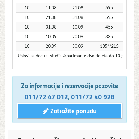
10
11.08
21.08
695
10
21.08
31.08
595
10
31.08
10.09
455
10
10.09
20.09
335
10
20.09
30.09
135*/215
1
Uslovi za decu u studiju/apartmanu: dva deteta do 10 godina sta
Za informacije i rezervacije pozovite
011/72 47 012
,
011/72 40 928
Zatražite ponudu