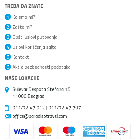
TREBA DA ZNATE
1
Ko smo mi?
2
Zašto mi?
3
Opšti uslovi putovanja
4
Uslovi korišćenja sajta
5
Kontakt
6
Akt o bezbednosti podataka
NAŠE LOKACIJE
Bulevar Despota Stefana 15
11000 Beograd
011/72 47 012
|
011/72 47 707
office@paradisotravel.com