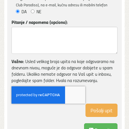
Club Paradiso), na e-mail, kućnu adresu ili mobilni telefon
DA
NE
Pitanje / napomena (opciono):
Važno:
Usled velikog broja upita na koje odgovaramo na
dnevnom nivou, moguće je da odgovor dobijete u spam
folderu. Ukoliko nemate odgovor na Vaš upit u inboxu,
pogledajte spam folder. Hvala na razumevanju.