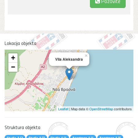
Pozovite
Lokacija objekta
×
+
Vila Aleksandra
−
Leaflet
| Map data ©
OpenStreetMap
contributors
Struktura objekta
Studio 1/2
Studio 1/3
Studio 1/4
Apartman 1/4
Apartman 1/5