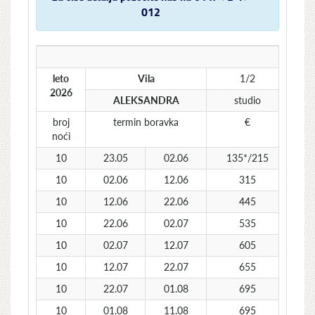
012
leto
Vila
1/2
2026
ALEKSANDRA
studio
broj
termin boravka
€
noći
10
23.05
02.06
135*/215
1
10
02.06
12.06
315
10
12.06
22.06
445
10
22.06
02.07
535
10
02.07
12.07
605
10
12.07
22.07
655
10
22.07
01.08
695
10
01.08
11.08
695