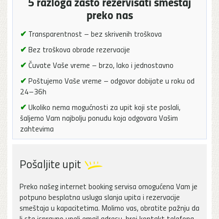
5 razloga zašto rezervisati smeštaj
preko nas
✔
Transparentnost – bez skrivenih troškova
✔
Bez troškova obrade rezervacije
✔
Čuvate Vaše vreme – brzo, lako i jednostavno
✔
Poštujemo Vaše vreme – odgovor dobijate u roku od
24–36h
✔
Ukoliko nema mogućnosti za upit koji ste poslali,
šaljemo Vam najbolju ponudu koja odgovara Vašim
zahtevima
Pošaljite upit
Preko našeg internet booking servisa omogućena Vam je
potpuno besplatna usluga slanja upita i rezervacije
smeštaja u kapacitetima. Molimo vas, obratite pažnju da
li ste ispravno uneli email adresu, broj kontakt telefona