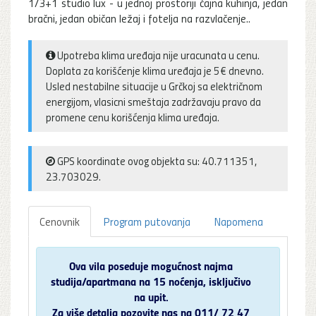
1/3+1 studio lux - u jednoj prostoriji čajna kuhinja, jedan
bračni, jedan običan ležaj i fotelja na razvlačenje..
Upotreba klima uređaja nije uracunata u cenu.
Doplata za korišćenje klima uređaja je 5€ dnevno.
Usled nestabilne situacije u Grčkoj sa električnom
energijom, vlasicni smeštaja zadržavaju pravo da
promene cenu korišćenja klima uređaja.
GPS koordinate ovog objekta su: 40.711351,
23.703029.
Cenovnik
Program putovanja
Napomena
Ova vila poseduje mogućnost najma
studija/apartmana na 15 noćenja, isključivo
na upit.
Za više detalja pozovite nas na 011/ 72 47