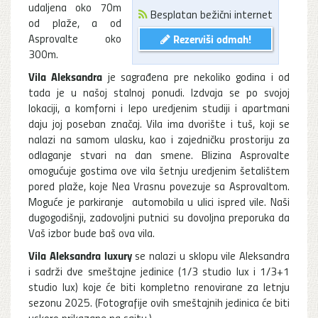
udaljena oko 70m
Besplatan bežični internet
od plaže, a od
Asprovalte oko
Rezerviši odmah!
300m.
Vila Aleksandra
je sagrađena pre nekoliko godina i od
tada je u našoj stalnoj ponudi. Izdvaja se po svojoj
lokaciji, a komforni i lepo uredjenim studiji i apartmani
daju joj poseban značaj. Vila ima dvorište i tuš, koji se
nalazi na samom ulasku, kao i zajedničku prostoriju za
odlaganje stvari na dan smene. Blizina Asprovalte
omogućuje gostima ove vila šetnju uredjenim šetalištem
pored plaže, koje Nea Vrasnu povezuje sa Asprovaltom.
Moguće je parkiranje automobila u ulici ispred vile. Naši
dugogodišnji, zadovoljni putnici su dovoljna preporuka da
Vaš izbor bude baš ova vila.
Vila Aleksandra luxury
se nalazi u sklopu vile Aleksandra
i sadrži dve smeštajne jedinice (1/3 studio lux i 1/3+1
studio lux) koje će biti kompletno renovirane za letnju
sezonu 2025. (Fotografije ovih smeštajnih jedinica će biti
uskoro prikazane na sajtu.)