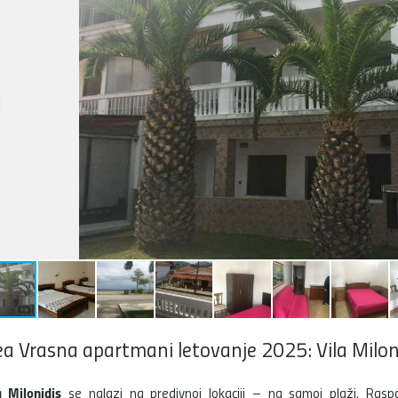
a Vrasna apartmani letovanje 2025: Vila Milo
a Milonidis
se nalazi na predivnoj lokaciji – na samoj plaži. Rasp