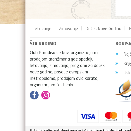
Letovanje
Zimovanje
Doček Nove Godina
G
ŠTA RADIMO
KORISN
Club Paradiso se bavi organizacijom i
Najč
prodajom aranžmana gde spadaju:
Knji
letovanja, zimovanja, programi za doček
nove godine, posete evropskim
Uslo
metropolama, prodajom avio karata,
organizacijom festivala...
Podaci na našim web stranicama su informativnog karaktera. Iako nasto