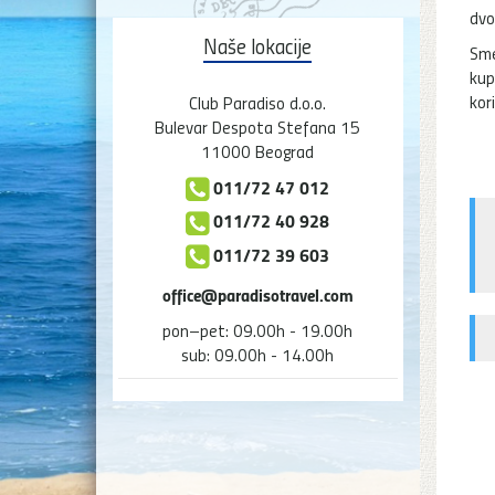
dvo
Naše lokacije
Sme
kup
kor
Club Paradiso d.o.o.
Bulevar Despota Stefana 15
11000 Beograd
011/72 47 012
011/72 40 928
011/72 39 603
office@paradisotravel.com
pon–pet: 09.00h - 19.00h
sub: 09.00h - 14.00h