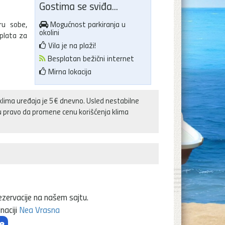
Gostima se sviđa...
ru sobe,
Mogućnost parkiranja u
okolini
oplata za
Vila je na plaži!
Besplatan bežični internet
Mirna lokacija
klima uređaja je 5€ dnevno. Usled nestabilne
ju pravo da promene cenu korišćenja klima
ezervacije na našem sajtu.
naciji
Nea Vrasna
e