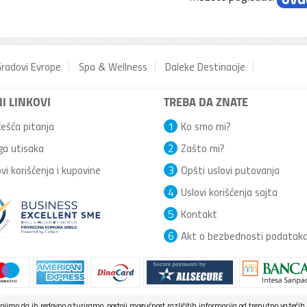
radovi Evrope
Spa & Wellness
Daleke Destinacije
I LINKOVI
TREBA DA ZNATE
ešća pitanja
1
Ko smo mi?
ga utisaka
2
Zašto mi?
vi korišćenja i kupovine
3
Opšti uslovi putovanja
4
Uslovi korišćenja sajta
5
Kontakt
6
Akt o bezbednosti podatak
jimo da ih redovno ažuriramo, postoji mogućnost različitih informacija od trenutno važećih.