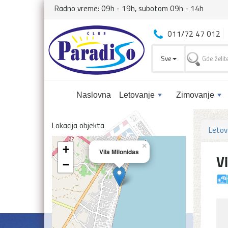
Radno vreme: 09h - 19h, subotom 09h - 14h
011/72 47 012
Sve
Naslovna
Letovanje
Zimovanje
Lokacija objekta
Letov
×
+
Vila Milonidas
V
−