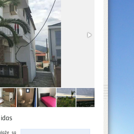
nidas
olaže sa