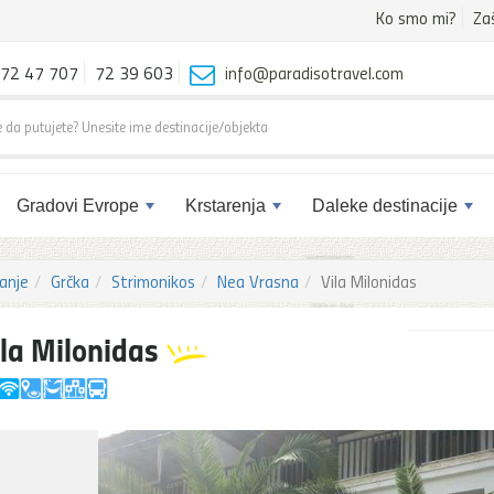
Ko smo mi?
Za
72 47 707
72 39 603
info@paradisotravel.com
Gradovi Evrope
Krstarenja
Daleke destinacije
anje
Grčka
Strimonikos
Nea Vrasna
Vila Milonidas
ila Milonidas