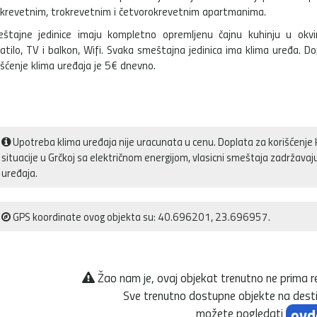
krevetnim, trokrevetnim i četvorokrevetnim apartmanima.
štajne jedinice imaju kompletno opremljenu čajnu kuhinju u okvi
atilo, TV i balkon, Wifi. Svaka smeštajna jedinica ima klima uređa. D
išćenje klima uređaja je 5€ dnevno.
Upotreba klima uređaja nije uracunata u cenu. Doplata za korišćenje 
situacije u Grčkoj sa električnom energijom, vlasicni smeštaja zadržava
uređaja.
GPS koordinate ovog objekta su: 40.696201, 23.696957.
Žao nam je, ovaj objekat trenutno ne prima r
Sve trenutno dostupne objekte na desti
ovd
možete pogledati