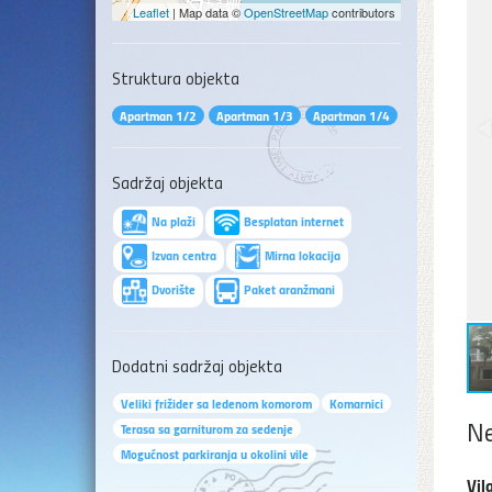
Leaflet
| Map data ©
OpenStreetMap
contributors
Struktura objekta
Apartman 1/2
Apartman 1/3
Apartman 1/4
Sadržaj objekta
Na plaži
Besplatan internet
Izvan centra
Mirna lokacija
Dvorište
Paket aranžmani
Dodatni sadržaj objekta
Veliki frižider sa ledenom komorom
Komarnici
Ne
Terasa sa garniturom za sedenje
Mogućnost parkiranja u okolini vile
Vil