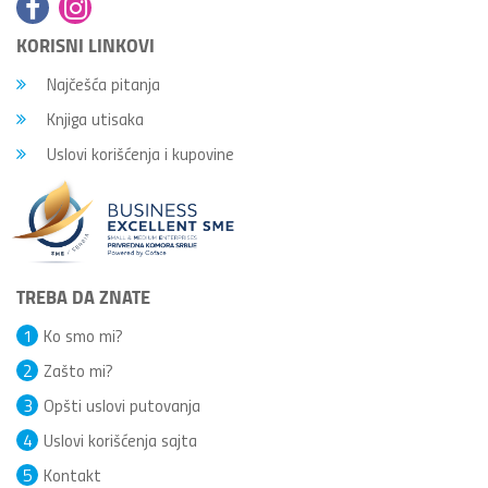
KORISNI LINKOVI
Najčešća pitanja
Knjiga utisaka
Uslovi korišćenja i kupovine
TREBA DA ZNATE
1
Ko smo mi?
2
Zašto mi?
3
Opšti uslovi putovanja
4
Uslovi korišćenja sajta
5
Kontakt