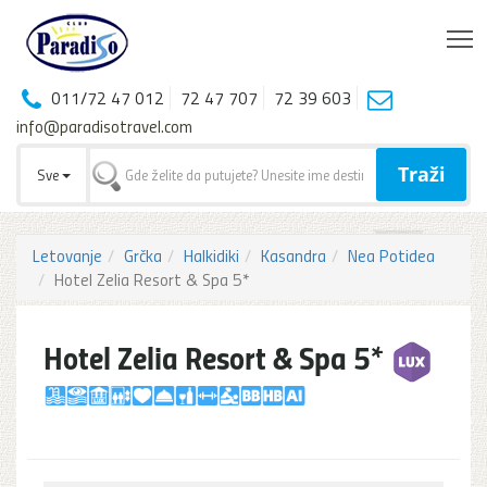
T
011/72 47 012
72 47 707
72 39 603
info@paradisotravel.com
Traži
Sve
Letovanje
Grčka
Halkidiki
Kasandra
Nea Potidea
Hotel Zelia Resort & Spa 5*
Hotel Zelia Resort & Spa 5*