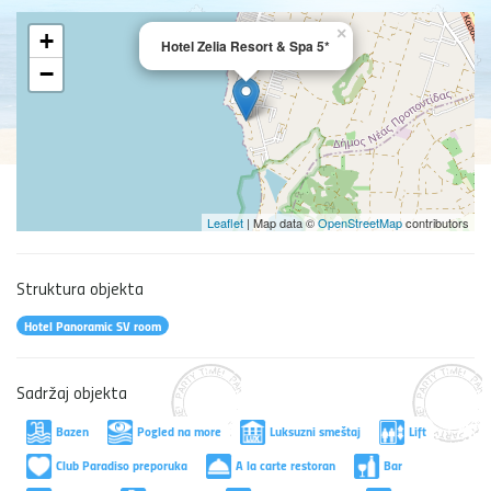
×
+
Hotel Zelia Resort & Spa 5*
−
Leaflet
| Map data ©
OpenStreetMap
contributors
Struktura objekta
Hotel Panoramic SV room
Sadržaj objekta
Bazen
Pogled na more
Luksuzni smeštaj
Lift
Club Paradiso preporuka
A la carte restoran
Bar