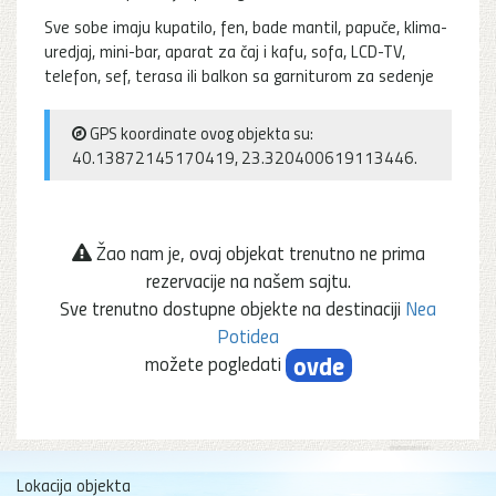
Sve sobe imaju kupatilo, fen, bade mantil, papuče, klima-
uredjaj, mini-bar, aparat za čaj i kafu, sofa, LCD-TV,
telefon, sef, terasa ili balkon sa garniturom za sedenje
GPS koordinate ovog objekta su:
40.13872145170419, 23.320400619113446.
Žao nam je, ovaj objekat trenutno ne prima
rezervacije na našem sajtu.
Sve trenutno dostupne objekte na destinaciji
Nea
Potidea
ovde
možete pogledati
Lokacija objekta