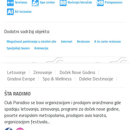
Teretana
Spa centar
Noćenje/doručak
Polupansion
All inclusive
Dodatni sadržaj objekta
Mogućnost parkiranja u okolini vile
Internet
Restoran
A la carte restoran
Spoljašnji bazen
Animacija
Letovanje
Zimovanje
Doček Nove Godina
Gradovi Evrope
Spa & Wellness
Daleke Destinacije
ŠTA RADIMO
Club Paradiso se bavi organizacijom i prodajom aranžmana gde
spadaju: letovanja, zimovanja, programi za doček nove godine,
posete evropskim metropolama, prodajom avio karata,
organizacijom festivala...