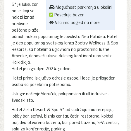
5* je luksuzan
Mogućnost parkiranja u okolini
hotel koji se
Poseduje bazen
nalazi iznad
Vila ima pogled na more
predivne
peščane plaže,
odmah nakon popularnog letovališta Nea Potidea. Hotel
je deo popularnog svetskog lanca Zoetry Wellness & Spa
Resorts, sa hotelima uglavnom na prostorima Južne
Amerike, donoseći ukuse dalekog kontinenta na vrata
Halkidikija.
Hotel je izgradjen 2024. godine.
Hotel prima isključivo odrasle osobe. Hotel je prilagođen
osoba sa posebnim potrebama.
Usluga: noćenje/doručak, polupansion ili all inclusive -
švedski sto.
Hotel Zelia Resort & Spa 5* od sadržaja ima recepcija,
lobby bar, sefovi, biznis centar, četiri restorana, koktel
bar, dva otvorena bazena, bar pored bazena, SPA centar,
sala za konfenrecije, parking