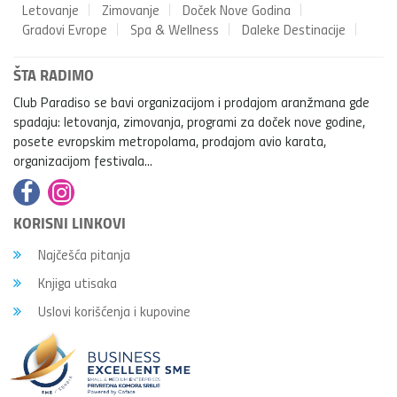
Letovanje
Zimovanje
Doček Nove Godina
Gradovi Evrope
Spa & Wellness
Daleke Destinacije
ŠTA RADIMO
Club Paradiso se bavi organizacijom i prodajom aranžmana gde
spadaju: letovanja, zimovanja, programi za doček nove godine,
posete evropskim metropolama, prodajom avio karata,
organizacijom festivala...
KORISNI LINKOVI
Najčešća pitanja
Knjiga utisaka
Uslovi korišćenja i kupovine