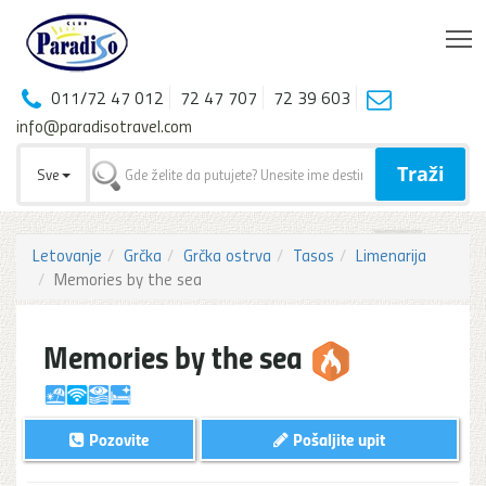
T
011/72 47 012
72 47 707
72 39 603
info@paradisotravel.com
Traži
Sve
Letovanje
Grčka
Grčka ostrva
Tasos
Limenarija
Memories by the sea
Memories by the sea
Pozovite
Pošaljite upit