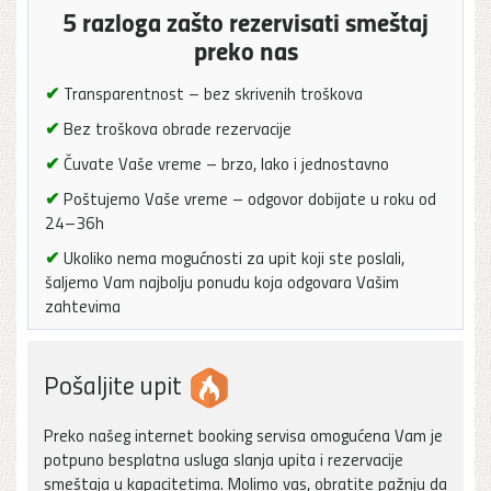
5 razloga zašto rezervisati smeštaj
preko nas
✔
Transparentnost – bez skrivenih troškova
✔
Bez troškova obrade rezervacije
✔
Čuvate Vaše vreme – brzo, lako i jednostavno
✔
Poštujemo Vaše vreme – odgovor dobijate u roku od
24–36h
✔
Ukoliko nema mogućnosti za upit koji ste poslali,
šaljemo Vam najbolju ponudu koja odgovara Vašim
zahtevima
Pošaljite upit
Preko našeg internet booking servisa omogućena Vam je
potpuno besplatna usluga slanja upita i rezervacije
smeštaja u kapacitetima. Molimo vas, obratite pažnju da