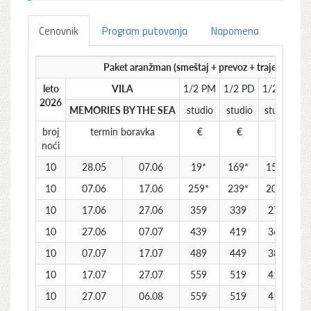
Cenovnik
Program putovanja
Napomena
Paket aranžman (smeštaj + prevoz + trajekt) po o
leto
VILA
1/2 PM
1/2 PD
1/2 BT
2026
MEMORIES BY THE SEA
studio
studio
studio
ap
broj
termin boravka
€
€
€
noći
10
28.05
07.06
19*
169*
159*
10
07.06
17.06
259*
239*
209*
10
17.06
27.06
359
339
279
10
27.06
07.07
439
419
369
10
07.07
17.07
489
449
389
10
17.07
27.07
559
519
419
10
27.07
06.08
559
519
419