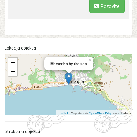
Pozovite
Lokacija objekta
×
+
Memories by the sea
−
Leaflet
| Map data ©
OpenStreetMap
contributors
Struktura objekta