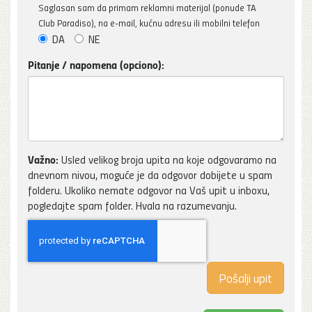
Saglasan sam da primam reklamni materijal (ponude TA
Club Paradiso), na e-mail, kućnu adresu ili mobilni telefon
DA
NE
Pitanje / napomena (opciono):
Važno:
Usled velikog broja upita na koje odgovaramo na
dnevnom nivou, moguće je da odgovor dobijete u spam
folderu. Ukoliko nemate odgovor na Vaš upit u inboxu,
pogledajte spam folder. Hvala na razumevanju.