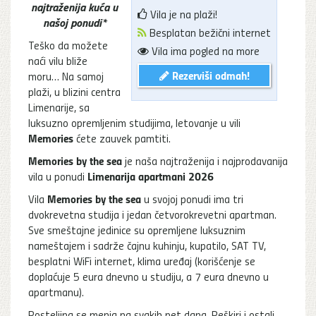
najtraženija kuća u
Vila je na plaži!
našoj ponudi*
Besplatan bežični internet
Teško da možete
Vila ima pogled na more
naći vilu bliže
Rezerviši odmah!
moru… Na samoj
plaži, u blizini centra
Limenarije, sa
luksuzno opremljenim studijima, letovanje u vili
Memories
ćete zauvek pamtiti.
Memories by the sea
je naša najtraženija i najprodavanija
Limenarija apartmani
2026
vila u ponudi
Memories by the sea
Vila
u svojoj ponudi ima tri
dvokrevetna studija i jedan četvorokrevetni apartman.
Sve smeštajne jedinice su opremljene luksuznim
nameštajem i sadrže čajnu kuhinju, kupatilo, SAT TV,
besplatni WiFi internet, klima uređaj (korišćenje se
doplaćuje 5 eura dnevno u studiju, a 7 eura dnevno u
apartmanu).
Posteljina se menja na svakih pet dana. Peškiri i ostali