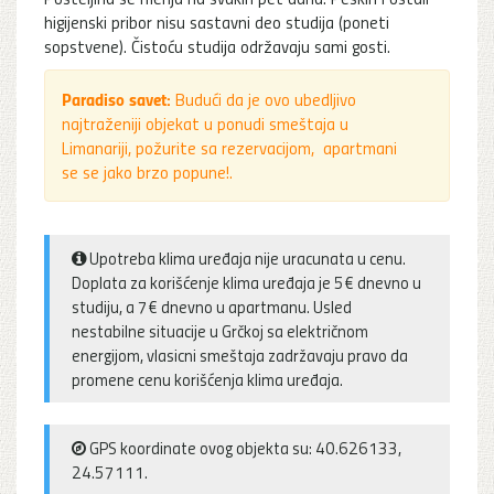
higijenski pribor nisu sastavni deo studija (poneti
sopstvene). Čistoću studija održavaju sami gosti.
Paradiso savet:
Budući da je ovo ubedljivo
najtraženiji objekat u ponudi smeštaja u
Limanariji, požurite sa rezervacijom, apartmani
se se jako brzo popune!
.
Upotreba klima uređaja nije uracunata u cenu.
Doplata za korišćenje klima uređaja je 5€ dnevno u
studiju, a 7€ dnevno u apartmanu. Usled
nestabilne situacije u Grčkoj sa električnom
energijom, vlasicni smeštaja zadržavaju pravo da
promene cenu korišćenja klima uređaja.
GPS koordinate ovog objekta su: 40.626133,
24.57111.