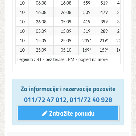
10
06.08
16.08
559
519
419
10
16.08
26.08
509
479
399
10
26.08
05.09
419
399
349
10
05.09
15.09
319
289
269
10
15.09
25.09
239*
219*
209*
10
25.09
05.10
169*
159*
149*
Legenda
: BT - bez terase ; PM - pogled na more.
Za informacije i rezervacije pozovite
011/72 47 012
,
011/72 40 928
Zatražite ponudu