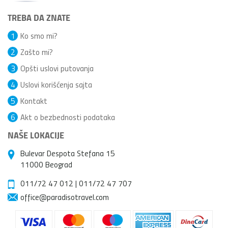
TREBA DA ZNATE
1
Ko smo mi?
2
Zašto mi?
3
Opšti uslovi putovanja
4
Uslovi korišćenja sajta
5
Kontakt
6
Akt o bezbednosti podataka
NAŠE LOKACIJE
Bulevar Despota Stefana 15
11000 Beograd
011/72 47 012
|
011/72 47 707
office@paradisotravel.com