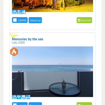
uporedi
Detaljnije
Rezerviši
Memories by the sea
Leto 2026