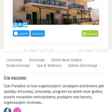
uporedi
Detaljnije
Rezerviši
Letovanje
Zimovanje
Doček Nove Godina
Gradovi Evrope
Spa & Wellness
Daleke Destinacije
ŠTA RADIMO
Club Paradiso se bavi organizacijom i prodajom aranžmana gde
spadaju: letovanja, zimovanja, programi za doček nove godine,
posete evropskim metropolama, prodajom avio karata,
organizacijom festivala...