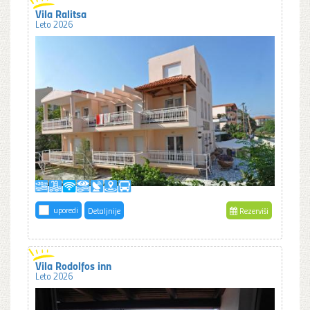
Vila Ralitsa
Leto 2026
uporedi
Detaljnije
Rezerviši
Vila Rodolfos inn
Leto 2026