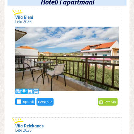
Hoteli i apartmani
Vila Eleni
Leto 2026
uporedi
Detaljnije
Rezerviši
Vila Pelekanos
Leto 2026