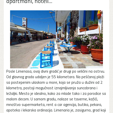
apartmani, hoteli...
Posle Limenasa, ovaj divni gradić je drugi po veličini na ostrvu.
Od glavnog grada udaljen je 55 kilometara. Na peščanoj plaži
sa postepenim ulaskom u more, koja se pruža u dužini od 2
kilometra, postoji mogućnost iznajmljivanja suncobrana i
ležaljki. Mesto je idealno, kako za mlade tako i za porodice sa
malom decom. U samom gradu, nalaze se taverne, kafići,
mnoštvo supermarketa, rent a car agencija, butika, pekara,
apoteka i lekarska ordinacija. Limenaria je, zasigurno, grad koji