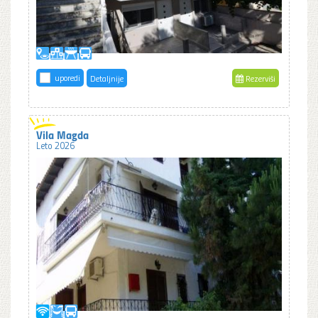
uporedi
Detaljnije
Rezerviši
Vila Magda
Leto 2026