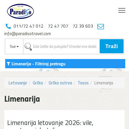
T
011/72 47 012
72 47 707
72 39 603
info@paradisotravel.com
Traži
Sve
Limenarija
- Filtriraj pretragu
Letovanje
Grčka
Grčka ostrva
Tasos
Limenarija
Limenarija
Limenarija letovanje 2026: vile,