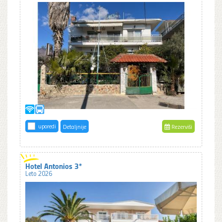
uporedi
Detaljnije
Rezerviši
Hotel Antonios 3*
Leto 2026