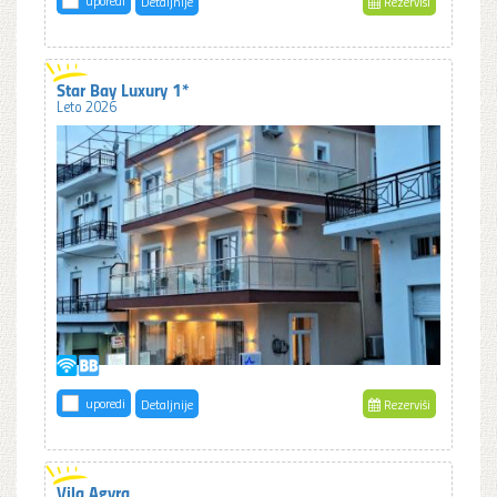
uporedi
Detaljnije
Rezerviši
Star Bay Luxury 1*
Leto 2026
uporedi
Detaljnije
Rezerviši
Vila Agyra