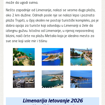
može da ugodi svima.
Nešto zapadnije od Limenarije, nalazi se veoma duga plaža,
oko 2 km dužine. Odmah posle nje se nalazi lepa i poznata
plaža Trypiti, u čijoj okolini ne postoji turistički kompleks, pa je
dobra opcija za turiste koji odsedaju u Limenariji a žele da
izbegnu gužvu. Istočno od Limenarije, u njenoj neposrednoj
blizini, naići ćete na plažu Metalia koja je idealno mesto za
sve one koji vole mir i tišinu
Limenarija letovanje 2026