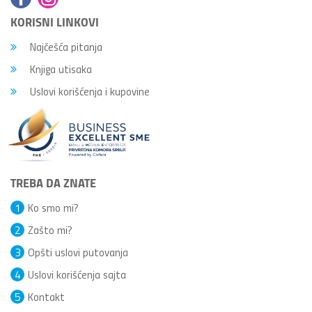
KORISNI LINKOVI
Najčešća pitanja
Knjiga utisaka
Uslovi korišćenja i kupovine
TREBA DA ZNATE
1
Ko smo mi?
2
Zašto mi?
3
Opšti uslovi putovanja
4
Uslovi korišćenja sajta
5
Kontakt