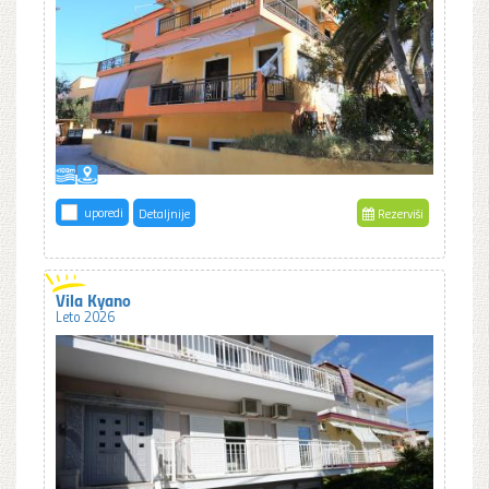
uporedi
Detaljnije
Rezerviši
Vila Kyano
Leto 2026