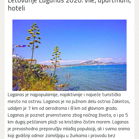
hoteli
Laganas je najpopularnije, najaktivnije i najveće turističko
mesto na ostrvu. Laganas je na južnom delu ostrva Zakintos,
udaljen je 7 km od aerodroma i 8 km od glavnom grada.
Laganas je poznat prvenstveno zbog noćnog života, a i po 5
km dugoj peščanom plaži sa kristalno čistim morem. Laganas
je prevashodno preporučljiv mlađoj populaciji, ali i svima onima
koji godišnji odmor zamišljaju u žurkama i provodu bez