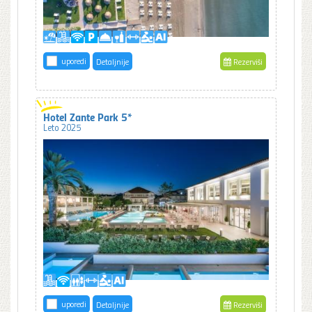
uporedi
Detaljnije
Rezerviši
Hotel Zante Park 5*
Leto 2025
uporedi
Detaljnije
Rezerviši