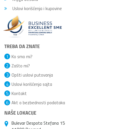
Uslovi korišćenja i kupovine
TREBA DA ZNATE
1
Ko smo mi?
2
Zašto mi?
3
Opšti uslovi putovanja
4
Uslovi korišćenja sajta
5
Kontakt
6
Akt o bezbednosti podataka
NAŠE LOKACIJE
Bulevar Despota Stefana 15