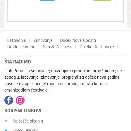
Letovanje
Zimovanje
Doček Nove Godina
Gradovi Evrope
Spa & Wellness
Daleke Destinacije
ŠTA RADIMO
Club Paradiso se bavi organizacijom i prodajom aranžmana gde
spadaju: letovanja, zimovanja, programi za doček nove godine,
posete evropskim metropolama, prodajom avio karata,
organizacijom festivala...
KORISNI LINKOVI
Najčešća pitanja
Knjiga utisaka