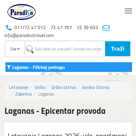
T
011/72 47 012
72 47 707
72 39 603
info@paradisotravel.com
Traži
Sve
Laganas
- Filtriraj pretragu
Letovanje
Grčka
Grčka ostrva
Jonska Ostrva
Zakintos
Laganas
Laganas - Epicentar provoda
Letovanje Laganas 2026: vile, apartmani,