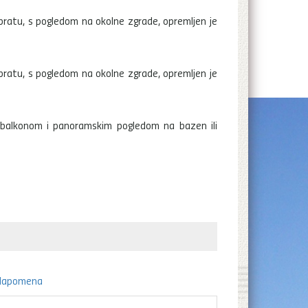
pratu, s pogledom na okolne zgrade, opremljen je
pratu, s pogledom na okolne zgrade, opremljen je
balkonom i panoramskim pogledom na bazen ili
Napomena