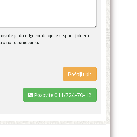
oguće je da odgovor dobijete u spam folderu.
vala na razumevanju.
Pozovite
011/724-70-12