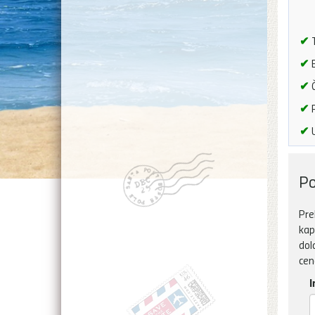
✔
T
✔
B
✔
Č
✔
P
✔
U
Po
Pre
kap
dol
cen
I