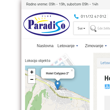
Radno vreme: 09h - 19h, subotom 09h - 14h
011/72 47 012
Sve
Naslovna
Letovanje
Zimovanje
Lokacija objekta
Letov
×
+
Hotel Calypso 2*
H
−