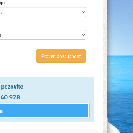
nja
e pozovite
 40 928
u