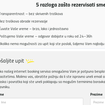
5 razloga zašto rezervisati sm
ransparentnost – bez skrivenih troškova
ez troškova obrade rezervacije
uvate Vaše vreme – brzo, lako i jednostavno
oštujemo Vaše vreme – odgovor dobijate u roku od 24–36h
koliko nema mogućnosti za upit koji ste poslali, šaljemo Vam najbol
šaljite upit
ko našeg internet booking servisa omogućena Vam je potpuno besplatn
acitetima. Molimo vas, obratite pažnju da li ste ispravno uneli email a
aska i povratka koji ste uneli poklapaju sa mogućim terminima boravka
ovniku.
me
Prezime