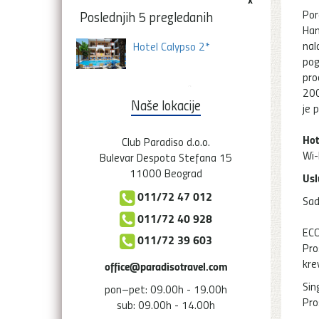
Por
Poslednjih 5 pregledanih
Han
nal
Hotel Calypso 2*
pog
pro
200
Naše lokacije
je 
Hot
Club Paradiso d.o.o.
Wi-
Bulevar Despota Stefana 15
11000 Beograd
Usl
011/72 47 012
Sad
011/72 40 928
EC
011/72 39 603
Pro
kre
office@paradisotravel.com
Sin
pon–pet: 09.00h - 19.00h
Pro
sub: 09.00h - 14.00h