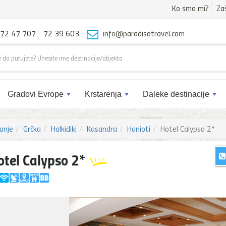
Ko smo mi?
Za
72 47 707
72 39 603
info@paradisotravel.com
Gradovi Evrope
Krstarenja
Daleke destinacije
anje
Grčka
Halkidiki
Kasandra
Hanioti
Hotel Calypso 2*
otel Calypso 2*