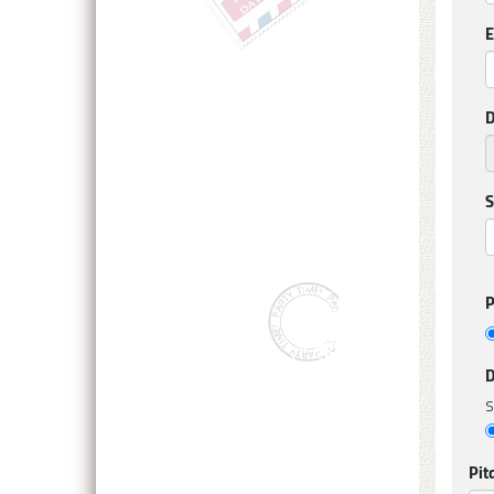
E
D
S
P
D
S
Pit