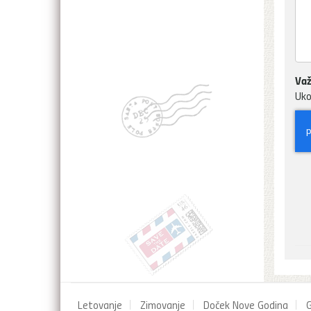
Važ
Uko
Letovanje
Zimovanje
Doček Nove Godina
G