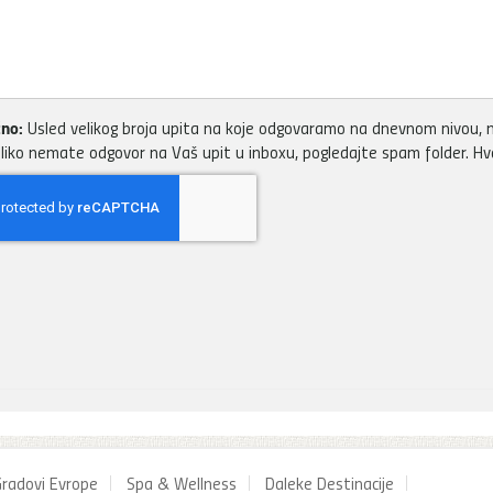
no:
Usled velikog broja upita na koje odgovaramo na dnevnom nivou, m
liko nemate odgovor na Vaš upit u inboxu, pogledajte spam folder. H
radovi Evrope
Spa & Wellness
Daleke Destinacije