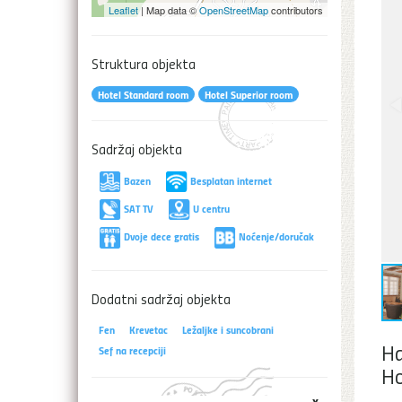
Leaflet
| Map data ©
OpenStreetMap
contributors
Struktura objekta
Hotel Standard room
Hotel Superior room
Sadržaj objekta
Bazen
Besplatan internet
SAT TV
U centru
Dvoje dece gratis
Noćenje/doručak
Dodatni sadržaj objekta
Fen
Krevetac
Ležaljke i suncobrani
Ha
Sef na recepciji
Ho
x