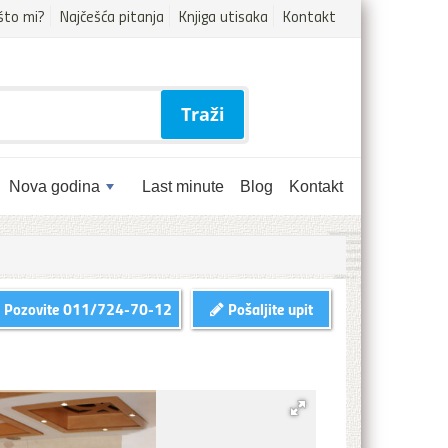
što mi?
Najčešća pitanja
Knjiga utisaka
Kontakt
Traži
Nova godina
Last minute
Blog
Kontakt
Pozovite
011/724-70-12
Pošaljite upit