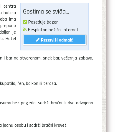
i centra
Gostima se sviđa...
lu hotela
soba ima
Poseduje bazen
 prepuno
Besplatan bežični internet
daljen je
i. Hotel
Rezerviši odmah!
en i bar na otvorenom, snek bar, večernja zabava,
upatilo, fen, balkon ili terasa.
sama bez pogleda, sadrži bračni ili dva odvojena
jednu osobu i sadrži bračni krevet.