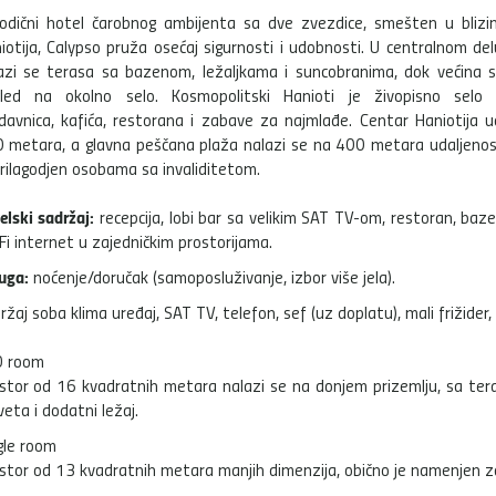
odični hotel čarobnog ambijenta sa dve zvezdice, smešten u blizin
iotija, Calypso pruža osećaj sigurnosti i udobnosti. U centralnom de
azi se terasa sa bazenom, ležaljkama i suncobranima, dok većina 
led na okolno selo. Kosmopolitski Hanioti je živopisno selo
davnica, kafića, restorana i zabave za najmlađe. Centar Haniotija u
 metara, a glavna peščana plaža nalazi se na 400 metara udaljenost
prilagodjen osobama sa invaliditetom.
elski sadržaj:
recepcija, lobi bar sa velikim SAT TV-om, restoran, baz
Fi internet u zajedničkim prostorijama.
uga:
noćenje/doručak (samoposluživanje, izbor više jela).
ržaj soba klima uređaj, SAT TV, telefon, sef (uz doplatu), mali frižider, k
O room
stor od 16 kvadratnih metara nalazi se na donjem prizemlju, sa tera
veta i dodatni ležaj.
gle room
stor od 13 kvadratnih metara manjih dimenzija, obično je namenjen za 