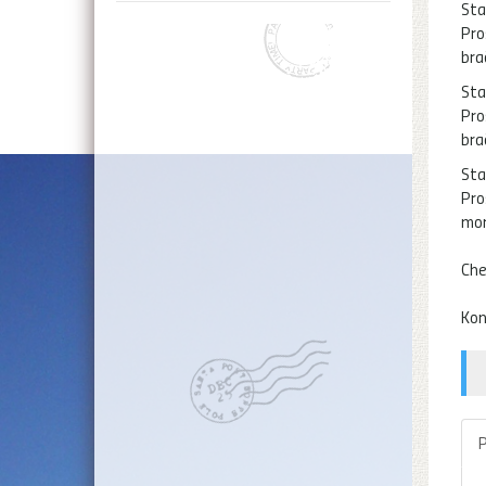
Sta
Pro
bra
Sta
Pro
bra
Sta
Pro
mor
Che
Kon
P