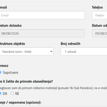
mail
Telefon
atum dolaska
Datum od
truktura objekta
Broj odraslih
revoz
Sopstveni
a li želite da primate obaveštenja?
aglasan sam da primam reklamni materijal (ponude TA Club Paradiso), na e-mail, 
DA
NE
anje / napomena (opciono):