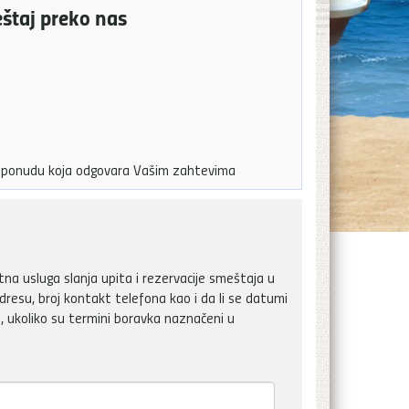
eštaj preko nas
ju ponudu koja odgovara Vašim zahtevima
a usluga slanja upita i rezervacije smeštaja u
dresu, broj kontakt telefona kao i da li se datumi
, ukoliko su termini boravka naznačeni u