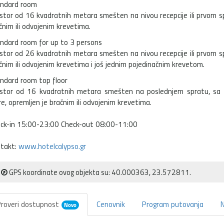
ndard room
stor od 16 kvadratnih metara smešten na nivou recepcije ili prvom s
čnim ili odvojenim krevetima.
ndard room for up to 3 persons
stor od 26 kvadratnih metara smešten na nivou recepcije ili prvom s
čnim ili odvojenim krevetima i još jednim pojedinačnim krevetom.
ndard room top floor
stor od 16 kvadratnih metara smešten na poslednjem spratu, sa 
e, opremljen je bračnim ili odvojenim krevetima.
ck-in 15:00-23:00 Check-out 08:00-11:00
takt:
www.hotelcalypso.gr
GPS koordinate ovog objekta su: 40.000363, 23.572811.
roveri dostupnost
Cenovnik
Program putovanja
Novo