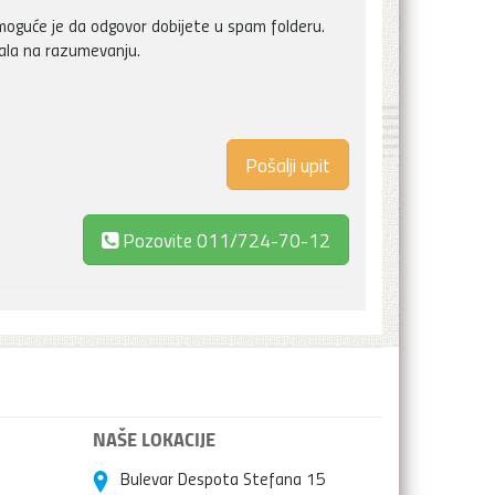
oguće je da odgovor dobijete u spam folderu.
vala na razumevanju.
Pozovite
011/724-70-12
NAŠE LOKACIJE
Bulevar Despota Stefana 15