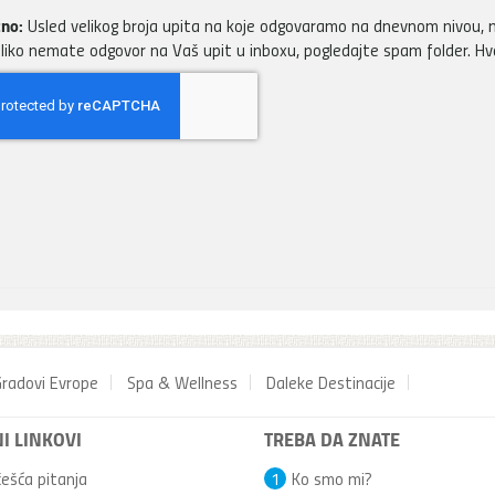
no:
Usled velikog broja upita na koje odgovaramo na dnevnom nivou, m
liko nemate odgovor na Vaš upit u inboxu, pogledajte spam folder. H
radovi Evrope
Spa & Wellness
Daleke Destinacije
I LINKOVI
TREBA DA ZNATE
ešća pitanja
1
Ko smo mi?