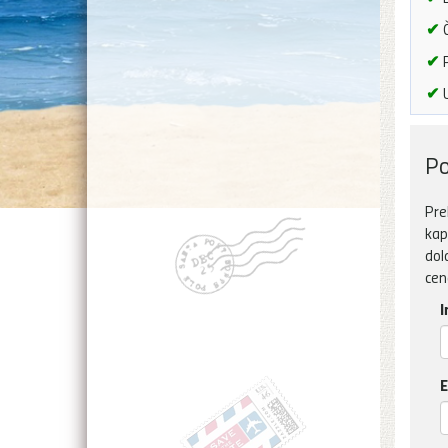
✔
Č
✔
P
✔
U
Po
Pre
kap
dol
cen
I
E