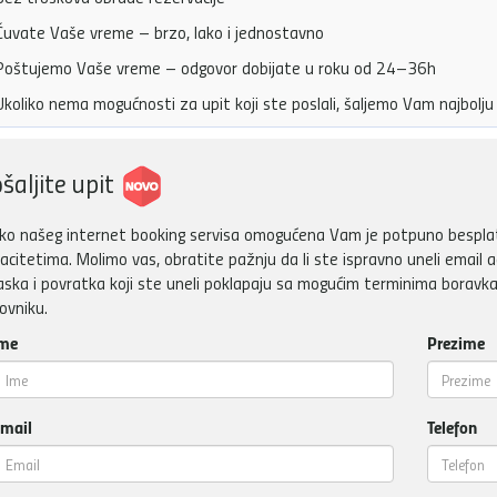
uvate Vaše vreme – brzo, lako i jednostavno
oštujemo Vaše vreme – odgovor dobijate u roku od 24–36h
koliko nema mogućnosti za upit koji ste poslali, šaljemo Vam najbol
šaljite upit
ko našeg internet booking servisa omogućena Vam je potpuno besplatn
acitetima. Molimo vas, obratite pažnju da li ste ispravno uneli email a
aska i povratka koji ste uneli poklapaju sa mogućim terminima boravka
ovniku.
me
Prezime
mail
Telefon