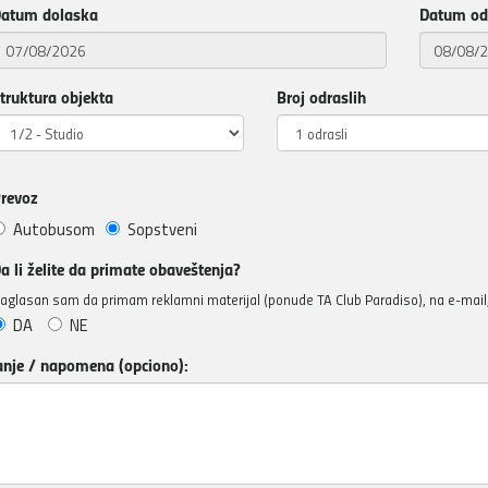
atum dolaska
Datum od
truktura objekta
Broj odraslih
revoz
Autobusom
Sopstveni
a li želite da primate obaveštenja?
aglasan sam da primam reklamni materijal (ponude TA Club Paradiso), na e-mail, 
DA
NE
anje / napomena (opciono):