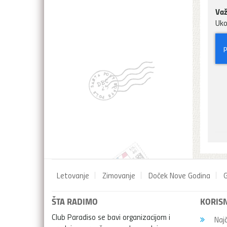
Važ
Uko
Letovanje
Zimovanje
Doček Nove Godina
G
ŠTA RADIMO
KORISN
Club Paradiso se bavi organizacijom i
Najč