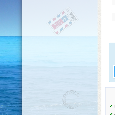
✔
T
✔
B