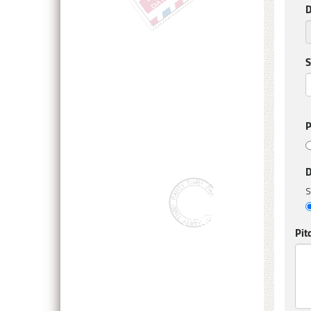
D
S
P
D
S
Pit