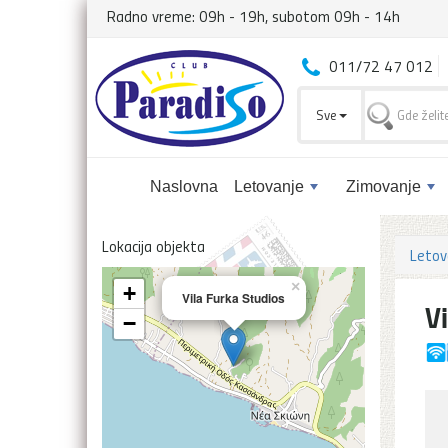
Radno vreme: 09h - 19h, subotom 09h - 14h
011/72 47 012
Sve
Naslovna
Letovanje
Zimovanje
Lokacija objekta
Letov
×
+
Vila Furka Studios
V
−