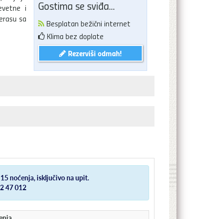
Gostima se sviđa...
evetne i
erasu sa
Besplatan bežični internet
Klima bez doplate
Rezerviši odmah!
5 noćenja, isključivo na upit.
72 47 012
enja