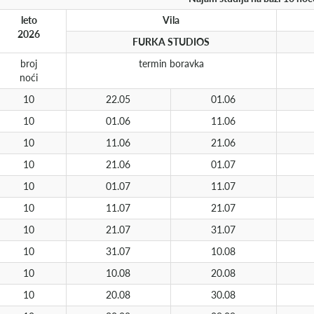
leto
Vila
2026
FURKA STUDIOS
broj
termin boravka
noći
10
22.05
01.06
10
01.06
11.06
10
11.06
21.06
10
21.06
01.07
10
01.07
11.07
10
11.07
21.07
10
21.07
31.07
10
31.07
10.08
10
10.08
20.08
10
20.08
30.08