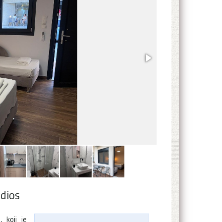
udios
 koji je