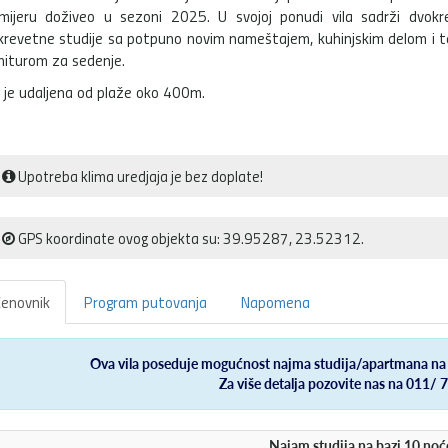
mijeru doživeo u sezoni 2025. U svojoj ponudi vila sadrži dvokr
krevetne studije sa potpuno novim nameštajem, kuhinjskim delom i t
niturom za sedenje.
a je udaljena od plaže oko 400m.
Upotreba klima uredjaja je bez doplate!
GPS koordinate ovog objekta su: 39.95287, 23.52312.
enovnik
Program putovanja
Napomena
Ova vila poseduje mogućnost najma studija/apartmana na 1
Za više detalja pozovite nas na 011/ 
Najam studija na bazi 10 noć