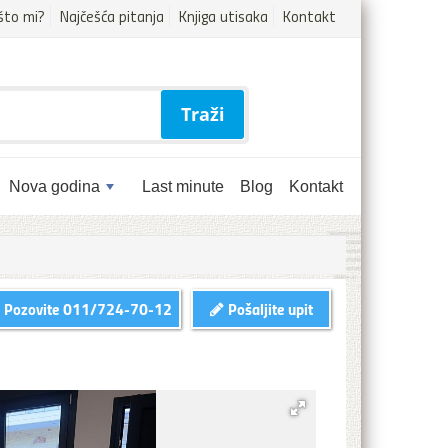
što mi?
Najčešća pitanja
Knjiga utisaka
Kontakt
Traži
Nova godina
Last minute
Blog
Kontakt
Pozovite
011/724-70-12
Pošaljite upit