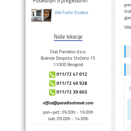
Poslednjih 5 pregledanih
pre
tro
Vila Furka Studios
gar
Vil
Naše lokacije
Club Paradiso d.o.o.
Bulevar Despota Stefana 15
11000 Beograd
011/72 47 012
011/72 40 928
C
011/72 39 603
office@paradisotravel.com
pon–pet: 09.00h - 19.00h
sub: 09.00h - 14.00h