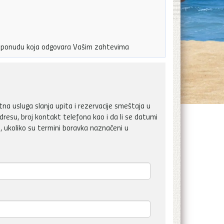
ju ponudu koja odgovara Vašim zahtevima
a usluga slanja upita i rezervacije smeštaja u
dresu, broj kontakt telefona kao i da li se datumi
, ukoliko su termini boravka naznačeni u