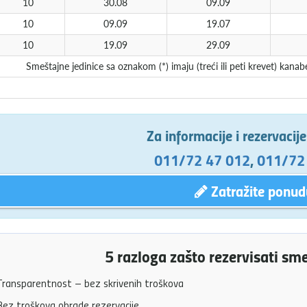
10
30.08
09.09
10
09.09
19.07
10
19.09
29.09
Smeštajne jedinice sa oznakom (*) imaju (treći ili peti krevet) ka
Za informacije i rezervacij
011/72 47 012
,
011/72
Zatražite ponud
5 razloga zašto rezervisati sm
ransparentnost – bez skrivenih troškova
ez troškova obrade rezervacije