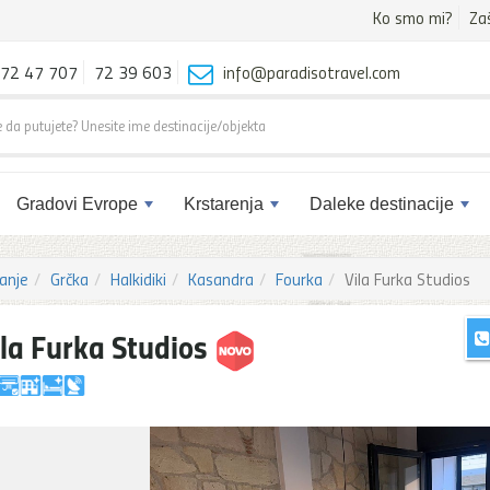
Ko smo mi?
Za
72 47 707
72 39 603
info@paradisotravel.com
Gradovi Evrope
Krstarenja
Daleke destinacije
anje
Grčka
Halkidiki
Kasandra
Fourka
Vila Furka Studios
ila Furka Studios