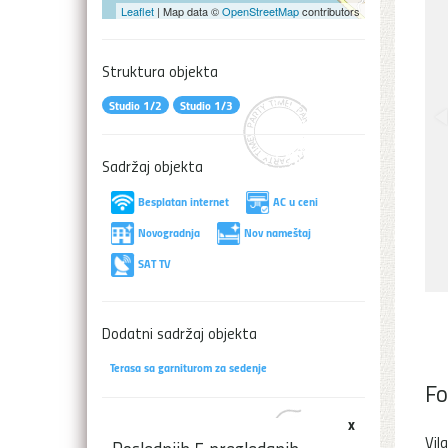
Leaflet
| Map data ©
OpenStreetMap
contributors
Struktura objekta
Studio 1/2
Studio 1/3
Sadržaj objekta
Besplatan internet
AC u ceni
Novogradnja
Nov nameštaj
SAT TV
Dodatni sadržaj objekta
Terasa sa garniturom za sedenje
Fo
x
Vil