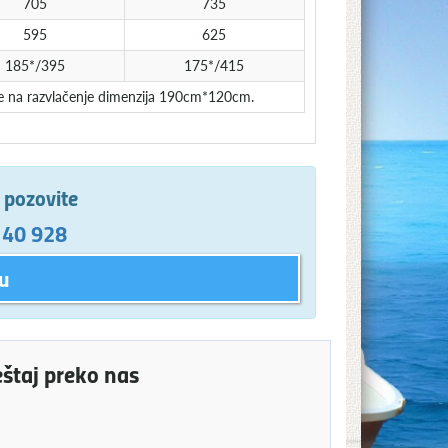
705
735
595
625
185*/395
175*/415
nabe na razvlačenje dimenzija 190cm*120cm.
e pozovite
 40 928
u
eštaj preko nas