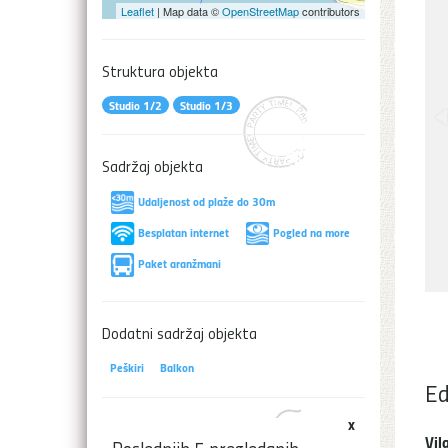
Leaflet
| Map data ©
OpenStreetMap
contributors
Struktura objekta
Studio 1/2
Studio 1/3
Sadržaj objekta
Udaljenost od plaže do 30m
Besplatan internet
Pogled na more
Paket aranžmani
Dodatni sadržaj objekta
Peškiri
Balkon
Ed
x
Vil