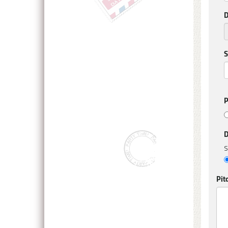
D
S
P
D
S
Pit