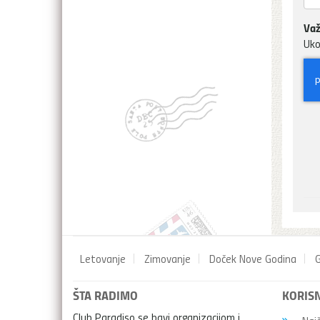
Važ
Uko
Letovanje
Zimovanje
Doček Nove Godina
G
ŠTA RADIMO
KORISN
Club Paradiso se bavi organizacijom i