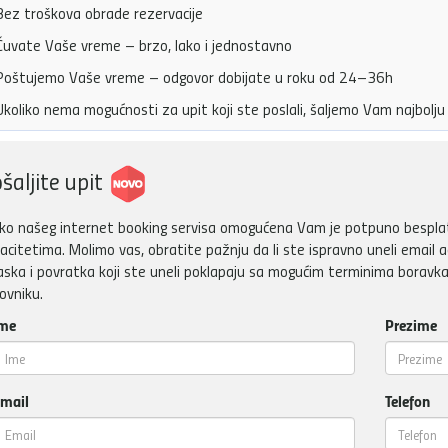
ez troškova obrade rezervacije
uvate Vaše vreme – brzo, lako i jednostavno
oštujemo Vaše vreme – odgovor dobijate u roku od 24–36h
koliko nema mogućnosti za upit koji ste poslali, šaljemo Vam najbol
šaljite upit
ko našeg internet booking servisa omogućena Vam je potpuno besplatn
acitetima. Molimo vas, obratite pažnju da li ste ispravno uneli email a
aska i povratka koji ste uneli poklapaju sa mogućim terminima boravka
ovniku.
me
Prezime
mail
Telefon