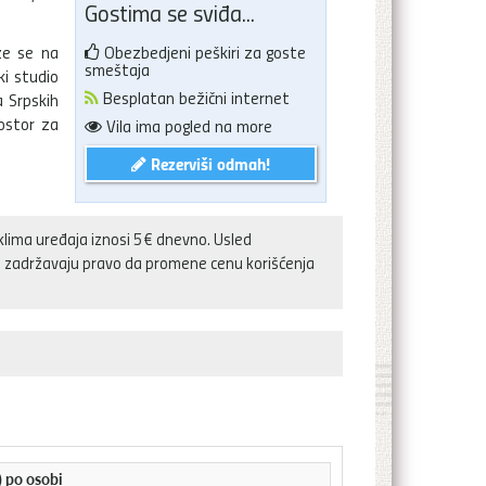
Gostima se sviđa...
ze se na
Obezbedjeni peškiri za goste
smeštaja
ki studio
Besplatan bežični internet
a Srpskih
rostor za
Vila ima pogled na more
Rezerviši odmah!
klima uređaja iznosi 5€ dnevno. Usled
aja zadržavaju pravo da promene cenu korišćenja
) po osobi