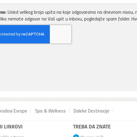
no:
Usled velikog broja upita na koje odgovaramo na dnevnom nivou, m
liko nemate odgovor na Vaš upit u inboxu, pogledajte spam folder. H
radovi Evrope
Spa & Wellness
Daleke Destinacije
I LINKOVI
TREBA DA ZNATE