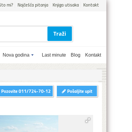
što mi?
Najčešća pitanja
Knjiga utisaka
Kontakt
Traži
Nova godina
Last minute
Blog
Kontakt
Pozovite
011/724-70-12
Pošaljite upit