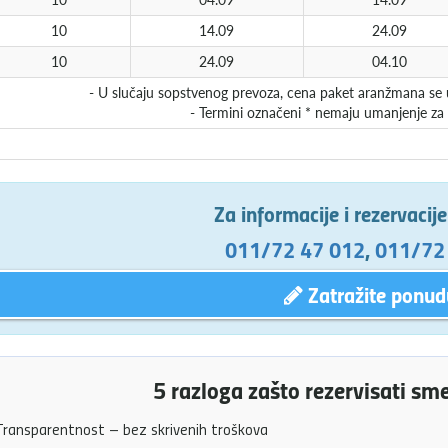
10
14.09
24.09
10
24.09
04.10
- U slučaju sopstvenog prevoza, cena paket aranžmana se 
- Termini označeni * nemaju umanjenje za
Za informacije i rezervacij
011/72 47 012
,
011/72
Zatražite ponud
5 razloga zašto rezervisati sm
ransparentnost – bez skrivenih troškova