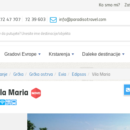
Ko smo mi?
Za
72 47 707
72 39 603
info@paradisotravel.com
Gradovi Evrope
Krstarenja
Daleke destinacije
anje
Grčka
Grčka ostrva
Evia
Edipsos
Vila Maria
ila Maria