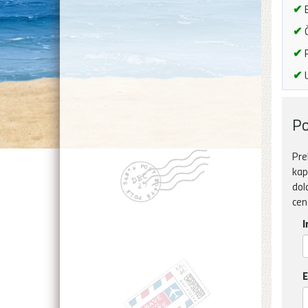
✔
B
✔
Č
✔
P
✔
U
Po
Pre
kap
dol
cen
I
E