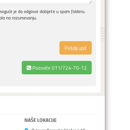
oguće je da odgovor dobijete u spam folderu.
vala na razumevanju.
Pozovite
011/724-70-12
NAŠE LOKACIJE