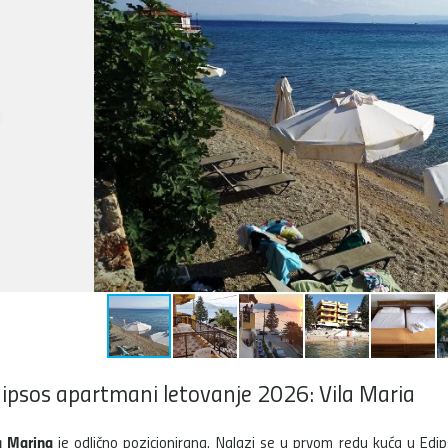
ipsos apartmani letovanje 2026: Vila Maria
a Marina
je odlično pozicionirana. Nalazi se u prvom redu kuća u Edi