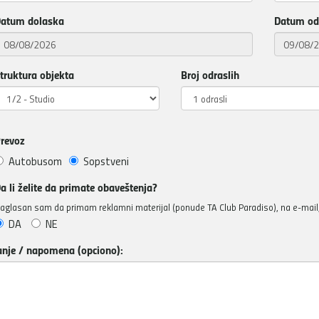
atum dolaska
Datum od
truktura objekta
Broj odraslih
revoz
Autobusom
Sopstveni
a li želite da primate obaveštenja?
aglasan sam da primam reklamni materijal (ponude TA Club Paradiso), na e-mail, 
DA
NE
anje / napomena (opciono):