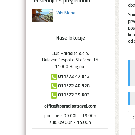
Poslednjih 5 pregledanih
oba
Vila Maria
Sme
prv
pos
kan
Naše lokacije
odl
Club Paradiso d.o.o.
Bulevar Despota Stefana 15
11000 Beograd
011/72 47 012
011/72 40 928
011/72 39 603
office@paradisotravel.com
pon–pet: 09.00h - 19.00h
C
sub: 09.00h - 14.00h