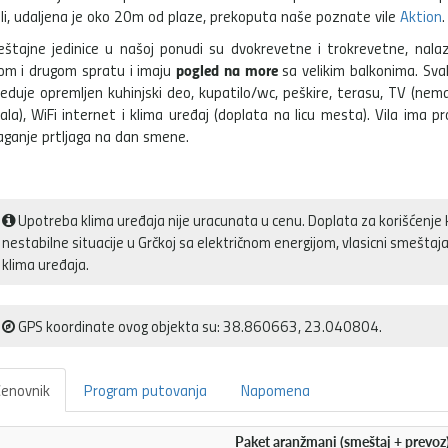
li, udaljena je oko 20m od plaze, prekoputa naše poznate vile
Aktion
.
štajne jedinice u našoj ponudi su dvokrevetne i trokrevetne, nala
pogled na more
om i drugom spratu i imaju
sa velikim balkonima. Sva
eduje opremljen kuhinjski deo, kupatilo/wc, peškire, terasu, TV (nem
ala), WiFi internet i klima uređaj (doplata na licu mesta). Vila ima p
aganje prtljaga na dan smene.
Upotreba klima uređaja nije uracunata u cenu. Doplata za korišćenje 
nestabilne situacije u Grčkoj sa električnom energijom, vlasicni smešt
klima uređaja.
GPS koordinate ovog objekta su: 38.860663, 23.040804.
enovnik
Program putovanja
Napomena
Paket aranžmani (smeštaj + prevoz