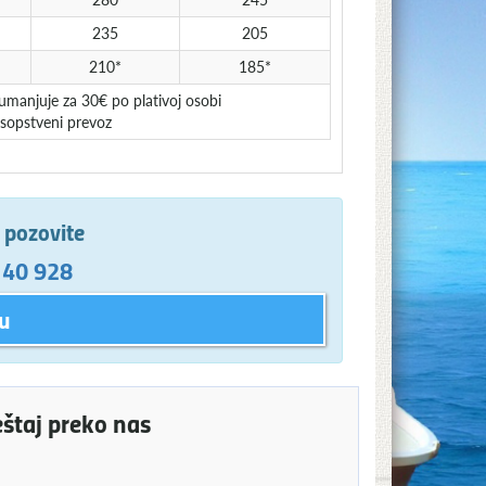
235
205
210*
185*
umanjuje za 30€ po plativoj osobi
 sopstveni prevoz
e pozovite
 40 928
u
eštaj preko nas