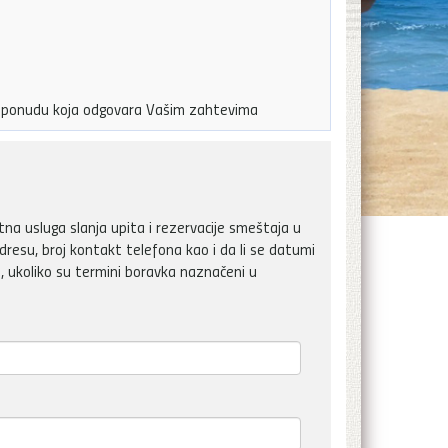
ju ponudu koja odgovara Vašim zahtevima
a usluga slanja upita i rezervacije smeštaja u
dresu, broj kontakt telefona kao i da li se datumi
, ukoliko su termini boravka naznačeni u