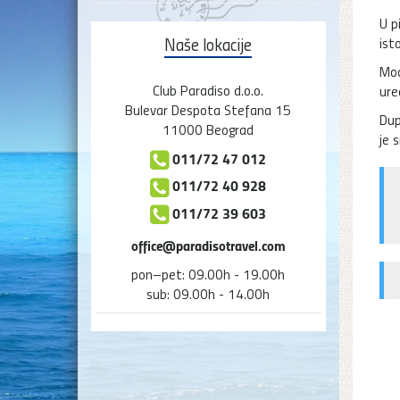
U p
Naše lokacije
ist
Mod
Club Paradiso d.o.o.
ure
Bulevar Despota Stefana 15
Dup
11000 Beograd
je 
011/72 47 012
011/72 40 928
011/72 39 603
office@paradisotravel.com
pon–pet: 09.00h - 19.00h
sub: 09.00h - 14.00h