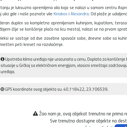
itanju je luksuzno opremljena vila koja se nalazi u samom centru Aspr
oj ulici gde i naše poznate vile
Kiriakos
i
Alexandra
. Od plaže je udalje
eran duplex sa kompletno opremljenom kuhinjom, kupatilom, teraso
đajem (čije se korišćenje plaća na licu mesta), nalazi se na prvom sprat
leksi se sastoje od dve zasebne spavaće sobe, dnevne sobe sa kuhi
smešten peti krevet na razvlačenje.
Upotreba klima uređaja nije uracunata u cenu. Doplata za korišćenje 
situacije u Grčkoj sa električnom energijom, vlasicni smeštaja zadržava
uređaja.
GPS koordinate ovog objekta su: 40.718422, 23.706539.
Žao nam je, ovaj objekat trenutno ne prima r
Sve trenutno dostupne objekte na desti