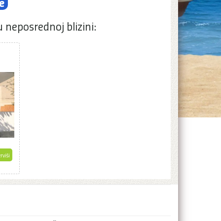
e
u neposrednoj blizini:
rviši