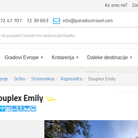
Ko smo mi?
Za
72 47 707
72 39 603
info@paradisotravel.com
Gradovi Evrope
Krstarenja
Daleke destinacije
anje
Grčka
Strimonikos
Asprovalta
Douplex Emily
ouplex Emily