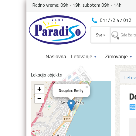
Radno vreme: 09h - 19h, subotom 09h - 14h
011/72 47 012
Sve
Naslovna
Letovanje
Zimovanje
Lokacija objekta
Letov
×
+
Douplex Emily
D
−