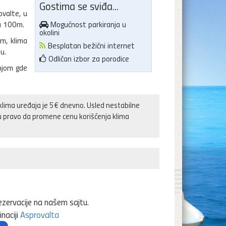
Gostima se sviđa...
ovalte, u
na 100m.
Mogućnost parkiranja u
okolini
m, klima
Besplatan bežični internet
u.
Odličan izbor za porodice
njom gde
klima uređaja je 5€ dnevno. Usled nestabilne
ju pravo da promene cenu korišćenja klima
ezervacije na našem sajtu.
naciji
Asprovalta