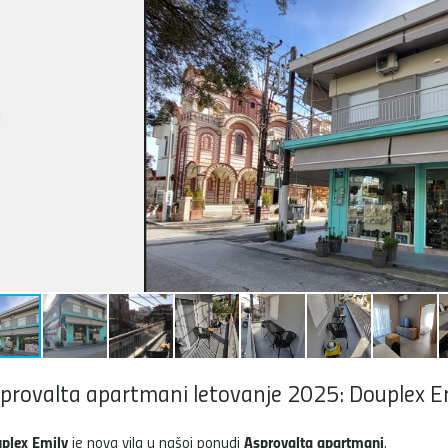
provalta apartmani letovanje 2025: Douplex E
plex Emily
Asprovalta apartmani
je nova vila u našoj ponudi
.