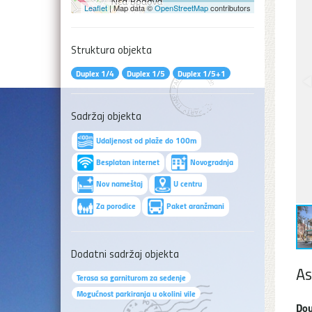
Leaflet
| Map data ©
OpenStreetMap
contributors
Struktura objekta
Duplex 1/4
Duplex 1/5
Duplex 1/5+1
Sadržaj objekta
Udaljenost od plaže do 100m
Besplatan internet
Novogradnja
Nov nameštaj
U centru
Za porodice
Paket aranžmani
Dodatni sadržaj objekta
As
Terasa sa garniturom za sedenje
Mogućnost parkiranja u okolini vile
Dou