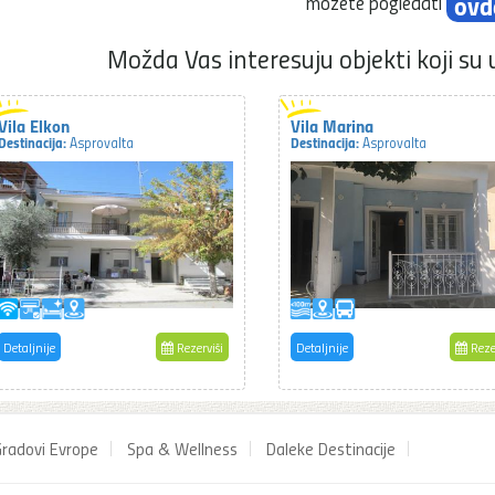
ovd
možete pogledati
Možda Vas interesuju objekti koji su 
Vila Elkon
Vila Marina
Destinacija:
Destinacija:
Asprovalta
Asprovalta
Detaljnije
Rezerviši
Detaljnije
Reze
radovi Evrope
Spa & Wellness
Daleke Destinacije