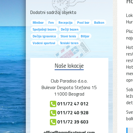
Ho
Dodatni sadržaj objekta
Lok
Hur
Minibar
Fen
Recepcija
Pool bar
Balkon
Spoljašnji bazen
Dečiji bazen
Pla
Dečija igraonica
Stoni tenis
Bilijar
naj
Vodeni sportovi
Teniski teren
Hot
res
res
Naše lokacije
Hot
men
opr
Club Paradiso d.o.o.
Bulevar Despota Stefana 15
Sob
11000 Beograd
lež
det
011/72 47 012
Sve
011/72 40 928
bal
011/72 39 603
office@paradisotravel.com