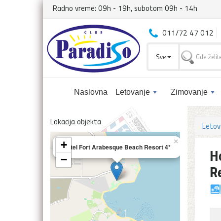
Radno vreme: 09h - 19h, subotom 09h - 14h
011/72 47 012
Sve
Naslovna
Letovanje
Zimovanje
Lokacija objekta
Letov
×
+
Hotel Fort Arabesque Beach Resort 4*
H
−
R