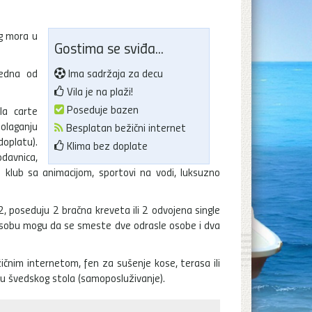
g mora u
Gostima se sviđa...
jedna od
Ima sadržaja za decu
Vila je na plaži!
Poseduje bazen
la carte
olaganju
Besplatan bežični internet
oplatu).
Klima bez doplate
odavnica,
ji klub sa animacijom, sportovi na vodi, luksuzno
poseduju 2 bračna kreveta ili 2 odvojena single
. U sobu mogu da se smeste dve odrasle osobe i dva
čnim internetom, fen za sušenje kose, terasa ili
cipu švedskog stola (samoposluživanje).