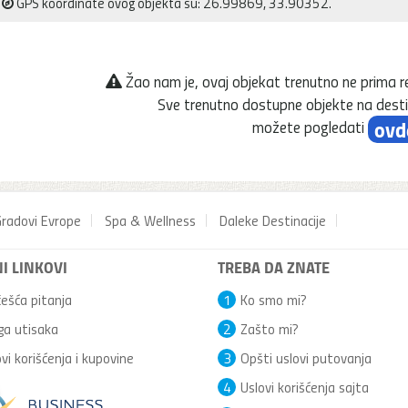
GPS koordinate ovog objekta su: 26.99869, 33.90352.
Žao nam je, ovaj objekat trenutno ne prima r
Sve trenutno dostupne objekte na desti
ovd
možete pogledati
radovi Evrope
Spa & Wellness
Daleke Destinacije
I LINKOVI
TREBA DA ZNATE
ešća pitanja
1
Ko smo mi?
ga utisaka
2
Zašto mi?
vi korišćenja i kupovine
3
Opšti uslovi putovanja
4
Uslovi korišćenja sajta