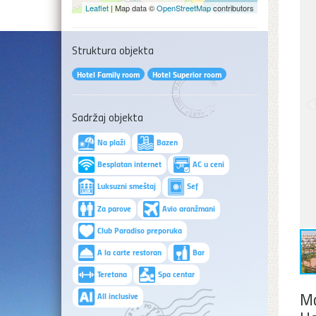
Leaflet
| Map data ©
OpenStreetMap
contributors
Struktura objekta
Hotel Family room
Hotel Superior room
Sadržaj objekta
Na plaži
Bazen
Besplatan internet
AC u ceni
Luksuzni smeštaj
Sef
Za parove
Avio aranžmani
Club Paradiso preporuka
A la carte restoran
Bar
Teretana
Spa centar
Ma
All inclusive