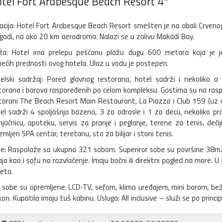
tel Fort Arabesque Beach Resort 4*
acija: Hotel Fort Arabesque Beach Resort smešten je na obali Crveno
gadi, na oko 20 km aerodroma. Nalazi se u zalivu Makadi Bay.
ža: Hotel ima prelepu peščanu plažu dugu 600 metara koja je 
većih prednosti ovog hotela. Ulaz u vodu je postepen.
elski sadržaj: Pored glavnog restorana, hotel sadrži i nekoliko a 
torana i barova raspoređenih po celom kompleksu. Gostima su na rasp
torani The Beach Resort Main Restaurant, La Piazza i Club 159 (uz d
el sadrži 4 spoljašnja bazena, 3 za odrasle i 1 za decu, nekoliko pr
jačnicu, apoteku, servis za pranje i peglanje, terene za tenis, deči
emljen SPA centar, teretanu, sto za bilijar i stoni tenis.
e: Raspolaže sa ukupno 321 sobom. Superiror sobe su površine 38m2, 
aja kao i sofu na razvlačenje. Imaju bočni ili direktni pogled na more
eta.
 sobe su opremljene: LCD-TV, sefom, klima uređajem, mini barom, beži
kon. Kupatila imaju tuš kabinu. Usluga: All inclusive – služi se po prin