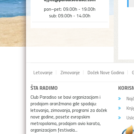
pon–pet: 09.00h - 19.00h
sub: 09.00h - 14.00h
Letovanje
Zimovanje
Doček Nove Godina
G
ŠTA RADIMO
KORISN
Club Paradiso se bavi organizacijom i
Najč
prodajom aranžmana gde spadaju:
Knji
letovanja, zimovanja, programi za doček
nove godine, posete evropskim
Uslo
metropolama, prodajom avio karata,
organizacijom festivala...