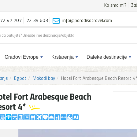
Ko smo mi?
Za
72 47 707
72 39 603
info@paradisotravel.com
Gradovi Evrope
Krstarenja
Daleke destinacije
anje
Egipat
Makadi bay
Hotel Fort Arabesque Beach Resort 4
otel Fort Arabesque Beach
esort 4*