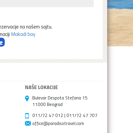
ezervacije na našem sajtu.
naciji
Makadi bay
e
NAŠE LOKACIJE
Bulevar Despota Stefana 15
11000 Beograd
011/72 47 012
|
011/72 47 707
office@paradisotravel.com