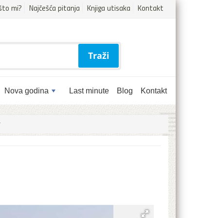
što mi?
Najčešća pitanja
Knjiga utisaka
Kontakt
Traži
Nova godina
Last minute
Blog
Kontakt
*