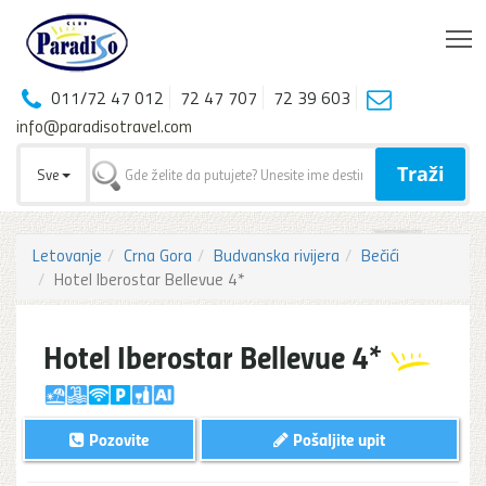
T
011/72 47 012
72 47 707
72 39 603
info@paradisotravel.com
Traži
Sve
Letovanje
Crna Gora
Budvanska rivijera
Bečići
Hotel Iberostar Bellevue 4*
Hotel Iberostar Bellevue 4*
Pozovite
Pošaljite upit