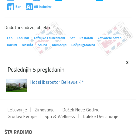
Bar
All inclusive
Dodatni sadržaj objekta
Fen
Lobi bar
Ležaljke i suncobrani
Sef
Restoran
Zatvoreni bazen
Đakuzi
Masaža
Sauna
Animacija
Dečija igraonica
x
Poslednjih 5 pregledanih
Hotel Iberostar Bellevue 4*
Letovanje
Zimovanje
Doček Nove Godina
Gradovi Evrope
Spa & Wellness
Daleke Destinacije
ŠTA RADIMO