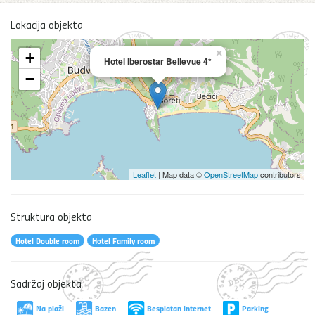
Lokacija objekta
×
+
Hotel Iberostar Bellevue 4*
−
Leaflet
| Map data ©
OpenStreetMap
contributors
Struktura objekta
Hotel Double room
Hotel Family room
Sadržaj objekta
Na plaži
Bazen
Besplatan internet
Parking