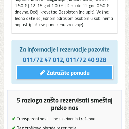
1.50 € | 12-18 god 1.00 € | Deca do 12 god 0.50 €
dnevno. Dečiji krevetac: Besplatan (na upit). Važno:
Jedno dete sa jednom odraslom osobom u sobi nema
popust (plaća se puna cena za dvoje).
Za informacije i rezervacije pozovite
011/72 47 012
,
011/72 40 928
Zatražite ponudu
5 razloga zašto rezervisati smeštaj
preko nas
✔
Transparentnost – bez skrivenih troškova
✔
Bez troškova obrade rezervacije