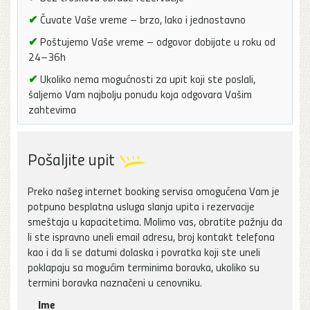
✔
Čuvate Vaše vreme – brzo, lako i jednostavno
✔
Poštujemo Vaše vreme – odgovor dobijate u roku od
24–36h
✔
Ukoliko nema mogućnosti za upit koji ste poslali,
šaljemo Vam najbolju ponudu koja odgovara Vašim
zahtevima
Pošaljite upit
Preko našeg internet booking servisa omogućena Vam je
potpuno besplatna usluga slanja upita i rezervacije
smeštaja u kapacitetima. Molimo vas, obratite pažnju da
li ste ispravno uneli email adresu, broj kontakt telefona
kao i da li se datumi dolaska i povratka koji ste uneli
poklapaju sa mogućim terminima boravka, ukoliko su
termini boravka naznačeni u cenovniku.
Ime