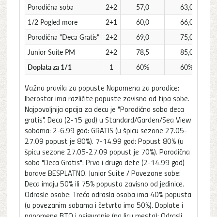
Porodična soba
2+2
57,0
63,0
1/2 Pogled more
2+1
60,0
66,0
Porodična "Deca Gratis"
2+2
69,0
75,0
Junior Suite PM
2+2
78,5
85,0
Doplata za 1/1
1
60%
60%
Važna pravila za popuste Napomena za porodice:
Iberostar ima različite popuste zavisno od tipa sobe.
Najpovoljnija opcija za decu je "Porodična soba deca
gratis". Deca (2-15 god) u Standard/Garden/Sea View
sobama: 2-6.99 god: GRATIS (u špicu sezone 27.05-
27.09 popust je 80%). 7-14.99 god: Popust 80% (u
špicu sezone 27.05-27.09 popust je 70%). Porodična
soba "Deca Gratis": Prvo i drugo dete (2-14.99 god)
borave BESPLATNO. Junior Suite / Povezane sobe:
Deca imaju 50% ili 75% popusta zavisno od jedinice.
Odrasle osobe: Treća odrasla osoba ima 40% popusta
(u povezanim sobama i četvrta ima 50%). Doplate i
napomene BTO i osiguranje (na licu mesta): Odrasli