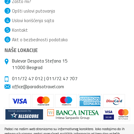
2
Zašto mi?
3
Opšti uslovi putovanja
4
Uslovi korišćenja sajta
5
Kontakt
6
Akt o bezbednosti podataka
NAŠE LOKACIJE
Bulevar Despota Stefana 15
11000 Beograd
011/72 47 012
|
011/72 47 707
office@paradisotravel.com
Podaci na našim web stranicama su informativnog karaktera. Iako nastojimo da ih
redovno ažuriramo, postoji mogućnost različitih informacija od trenutno važećih.