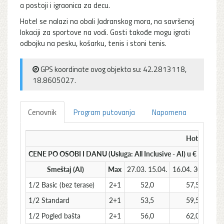
a postoji i igraonica za decu.
Hotel se nalazi na obali Jadranskog mora, na savršenoj
lokaciji za sportove na vodi. Gosti takođe mogu igrati
odbojku na pesku, košarku, tenis i stoni tenis.
GPS koordinate ovog objekta su: 42.2813118,
18.8605027.
Cenovnik
Program putovanja
Napomena
Hotel IBER
CENE PO OSOBI I DANU (Usluga: All Inclusive - AI) u €
Smeštaj (AI)
Max
27.03. 15.04.
16.04. 30.04.
0
1/2 Basic (bez terase)
2+1
52,0
57,5
1/2 Standard
2+1
53,5
59,5
1/2 Pogled bašta
2+1
56,0
62,0