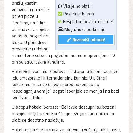
brežuljkastim
Vila je na plaži!
vrtovima i nalazi se
Poseduje bazen
pored plaže u
Besplatan bežični internet
Bečićima, na 2 km
od Budve. Iz objekta
Mogućnost parkiranja
se pruža pogled na
Rezerviši odmah!
plažu. U ponudi su
prostrane i udobno
nameštene sobe sa pogledom na more opremljene TV-
om sa satelitskim kanalima.
Hotel Bellevue ima 7 barova i restoran u kojem se služe
jela crnogorske i internacionalne kuhinje. U pićima i
koktelima možete uživati pored bazena, a na
raspolaganju vam je i bogat izbor jela sa menija i na bazi
švedskog stola.
U sklopu hotela Iberostar Bellevue dostupni su bazen i
odvojen dečji bazen. Korišćenje ležaljki i suncobrana na
plaži se dodatno naplaćuje.
Hotel organizuje raznovrsne dnevne i večernje aktivnosti,