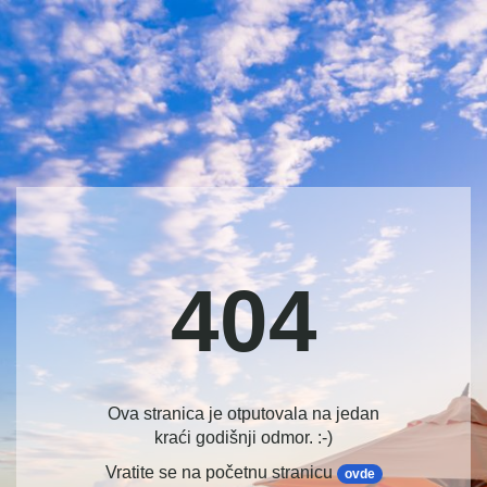
404
Ova stranica je otputovala na jedan
kraći godišnji odmor. :-)
Vratite se na početnu stranicu
ovde