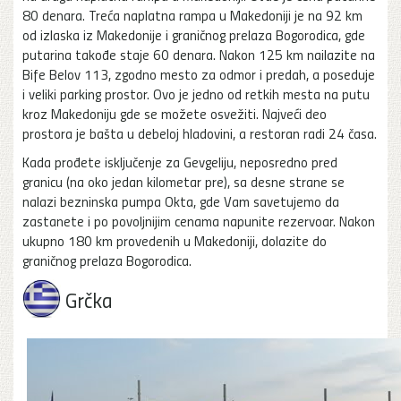
80 denara. Treća naplatna rampa u Makedoniji je na 92 km
od izlaska iz Makedonije i graničnog prelaza Bogorodica, gde
putarina takođe staje 60 denara. Nakon 125 km nailazite na
Bife Belov 113, zgodno mesto za odmor i predah, a poseduje
i veliki parking prostor. Ovo je jedno od retkih mesta na putu
kroz Makedoniju gde se možete osvežiti. Najveći deo
prostora je bašta u debeloj hladovini, a restoran radi 24 časa.
Kada prođete isključenje za Gevgeliju, neposredno pred
granicu (na oko jedan kilometar pre), sa desne strane se
nalazi bezninska pumpa Okta, gde Vam savetujemo da
zastanete i po povoljnijim cenama napunite rezervoar. Nakon
ukupno 180 km provedenih u Makedoniji, dolazite do
graničnog prelaza Bogorodica.
Grčka