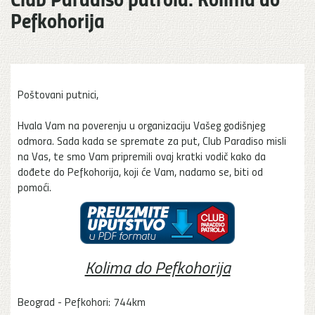
Pefkohorija
Poštovani putnici,
Hvala Vam na poverenju u organizaciju Vašeg godišnjeg
odmora. Sada kada se spremate za put, Club Paradiso misli
na Vas, te smo Vam pripremili ovaj kratki vodič kako da
dođete do Pefkohorija, koji će Vam, nadamo se, biti od
pomoći.
Kolima do Pefkohorija
Beograd - Pefkohori: 744km