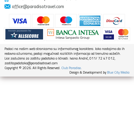
office@paradisotravel.com
Podaci na našim web stranicama su informativnog karaktera. Iako nastojimo da ih
redovno ažuriramo, postoji mogućnost različitih informacija od trenutno važećih.
Lice zaduženo za zaštitu podataka o ličnosti: Ivana Andrić, 011/ 72 47 012,
zastitapodataka@paradisotravel.com
Copyright © 2026. All Rights Reserved.
Club Paradiso
.
Design & Development by
Blue City Media