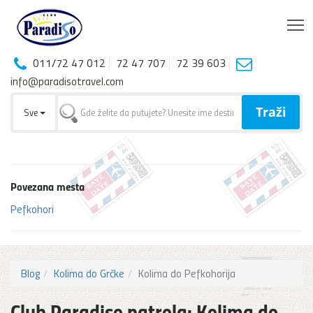
T
011/72 47 012
72 47 707
72 39 603
info@paradisotravel.com
Traži
Sve
Povezana mesta
Pefkohori
Blog
Kolima do Grčke
Kolima do Pefkohorija
Club Paradiso patrola: Kolima do