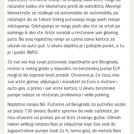
računate koliko ste kilometara prešli do odredišta. Merenje
kilometraže se razlikuje od automobila do automobila, pa
računajte da se tokom Vašeg putovanja mogu javiti manja
odstupanja. Odstupanja se mogu javiti ako ste se vrteli po
parkingu ili ako ste češće svraćali u restorane van glavnog
puta. Na ovoj naplatnoj rampi se uzima samo kartica za
ulazak na auto-put. U okviru objekta je i policijski punkt, a tu
je i punkt AMSS.
Za sve vas koji svoje putovanje započinjete pre Beograda,
recimo iz nekog grada u Vojvodini, na benzinskoj pumpi ELP
mogli bi da naprave kraći predah. Otvorena je 24 časa, ima
sve vrste goriva, uključujući i eurodizel za Euro 4 motore i
auto-gas, a prima i sve vrste kartica. U okviru benzinske
pumpe nalaze se restoran, prodavnica i veliki parking.
Naplatna rampa Niš. Putarina od Beograda za putničko vozilo
se plaća 730 dinara. Budite spremni da malo sačekate, jer
nisu otvoreni svi prolazi, pa se brzo stvaraju gužve. Odmah
nakon velikog natpisa Nais je isključenje koje Vas vodi do
Jugopetrolove pumpe (radi 24 h, nema gas), do motela Nais