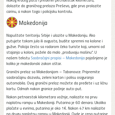
dolazite do graničnog prelaza Preševo, gde prvo prolazite
carinu, a nakon toga i policijsku kontrolu.
Makedonija
Napuštate teritoriju Srbije i ulazite u Makedoniju. Ako
putujete tokom jula ili avgusta, budite spremni na kolone i
gužve. Policija često sa radarom čeka turiste koji, umorni od
stajanja u koloni, požele da malo „produvaju mašinu“. U
našem tekstu
Saobraćajni propisi – Makedonija
pojašnjeno je
koliko je makedonski zakon oštar.
Granični prelaz sa Makedonijom – Tabanovce. Pripremite
saobraćajnu dozvolu, zeleni karton i polisu osiguranja
automobila. Ovaj granični prelaz možete da pređete i uz ličnu
kartu. Odmah nakon granice počinje auto-put.
Nakon petnaestak kilometara vožnje, nailazite na prvu
naplatnu rampu u Makedoniji. Putarina je 60 denara. Ukoliko
plaćate u evrima, putarina je oko 1€. Nakon 47 km nailazite
na drugu naplatnu rampu u Makedoniji. Ovde je cena putarine