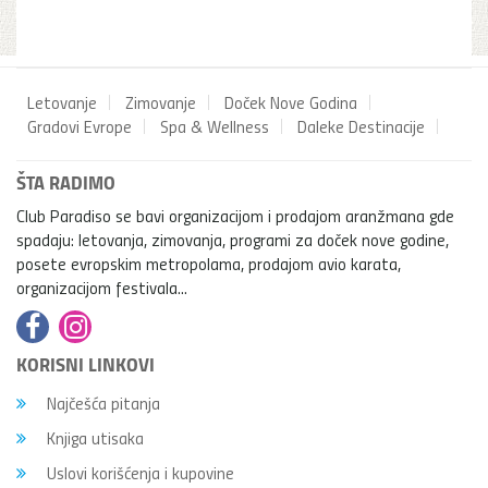
Letovanje
Zimovanje
Doček Nove Godina
Gradovi Evrope
Spa & Wellness
Daleke Destinacije
ŠTA RADIMO
Club Paradiso se bavi organizacijom i prodajom aranžmana gde
spadaju: letovanja, zimovanja, programi za doček nove godine,
posete evropskim metropolama, prodajom avio karata,
organizacijom festivala...
KORISNI LINKOVI
Najčešća pitanja
Knjiga utisaka
Uslovi korišćenja i kupovine