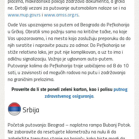
plaćena, makedonska policija zadržava dokumenta, a grčka
ne. Detalji vezani za putovanje automobilom nalaze se i na
www.mup.gov.rs
i
www.amss.org.rs
.
Ovde Vas upoznajemo sa putem od Beograda do Pefkohorija
u Grčkoj. Obratili smo pažnju samo na kritične tačke, na koje
Vas upozoravamo, i na mesta koja zaslužuju preporuku da do
njih svratite i napravite pauzu za odmor. Do Pefkohorija se
stiže relativno lako, jer put nije komplikovan, a uz to ima i
odličnu signalizaciju. Vožnja je uglavnom auto-putem.
Putovanje kolima do Pefkohorija traje uobičajeno od 8 do 10
sati, u zavisnosti od mogućih radova na putu i zadržavanja
na graničnim prelazima.
Proverite da li ste poneli zeleni karton, kao i polisu
putnog
zdravstvenog osiguranja
.
Srbija
Početak putovanja: Beograd – naplatna rampa Bubanj Potok.
Ne zaboravite da resetujete kilometražu na nulu ili da
zabeležite trenutno stanje na brojaču, kako biste mogli da