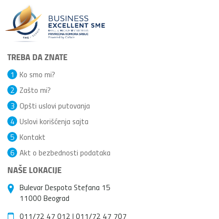
TREBA DA ZNATE
1
Ko smo mi?
2
Zašto mi?
3
Opšti uslovi putovanja
4
Uslovi korišćenja sajta
5
Kontakt
6
Akt o bezbednosti podataka
NAŠE LOKACIJE
Bulevar Despota Stefana 15
11000 Beograd
011/72 47 012
|
011/72 47 707