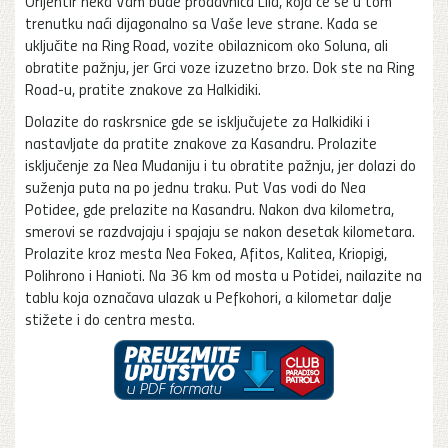
Orijentir neka Vam bude prodavnica Lild, koja će se u tom
trenutku naći dijagonalno sa Vaše leve strane. Kada se
uključite na Ring Road, vozite obilaznicom oko Soluna, ali
obratite pažnju, jer Grci voze izuzetno brzo. Dok ste na Ring
Road-u, pratite znakove za Halkidiki.
Dolazite do raskrsnice gde se isključujete za Halkidiki i
nastavljate da pratite znakove za Kasandru. Prolazite
isključenje za Nea Mudaniju i tu obratite pažnju, jer dolazi do
suženja puta na po jednu traku. Put Vas vodi do Nea
Potidee, gde prelazite na Kasandru. Nakon dva kilometra,
smerovi se razdvajaju i spajaju se nakon desetak kilometara.
Prolazite kroz mesta Nea Fokea, Afitos, Kalitea, Kriopigi,
Polihrono i Hanioti. Na 36 km od mosta u Potidei, nailazite na
tablu koja označava ulazak u Pefkohori, a kilometar dalje
stižete i do centra mesta.