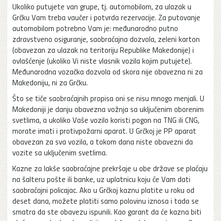
Ukoliko putujete van grupe, tj. automobilom, za ulazak u
Grčku Vam treba vaučer i potvrda rezervacije. Za putovanje
automobilom potrebno Vam je: međunarodno putno
zdravstveno osiguranje, saobraćajna dozvola, zeleni karton
(obavezan za ulazak na teritoriju Republike Makedonije) i
ovlašćenje (ukoliko Vi niste vlasnik vozila kojim putujete).
Međunarodna vozačka dozvola od skora nije obavezna ni za
Makedoniju, ni za Grčku.
Što se tiče saobraćajnih propisa oni se nisu mnogo menjali. U
Makedoniji je danju obavezna vožnja sa uključenim oborenim
svetlima, a ukoliko Vaše vozilo koristi pogon na TNG ili CNG,
morate imati i protivpožarni aparat. U Grčkoj je PP aparat
obavezan za sva vozila, a tokom dana niste obavezni da
vozite sa uključenim svetlima.
Kazne za lakše saobraćajne prekršaje u obe države se plaćaju
na šalteru pošte ili banke, uz uplatnicu koju će Vam dati
saobraćajni policajac. Ako u Grčkoj kaznu platite u roku od
deset dana, možete platiti samo polovinu iznosa i tada se
smatra da ste obavezu ispunili. Kao garant da će kazna biti