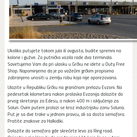
Ukoliko putujete tokom jula ili avgusta, budite spremni na
kolone i gužve. Za putnička vozila rade dva terminala.
Savetujemo Vam da pri ulasku u Grčku ne idete u Duty Free
Shop. Napominjemo da je po važećim grčkim propisima
zabranjeno unositi u zemlju robu koja nije oporezovana.
Ulazite u Republiku Grčku na graničnom prelazu Evzoni. Na
pedesetak kilometara nakon prolaska Evzonija dolazite do
prvog skretanja za Edesu, a nakon 400 m i isključenja za
Solun. Ovim putem prolazi se kroz industrijsku zonu Soluna.
Put je sa dve trake u jednom pravcu, ali sa dosta semafora.
Pratite znakove za Halkidiki.
Dolazite do semafora gde skrećete levo za Ring road.