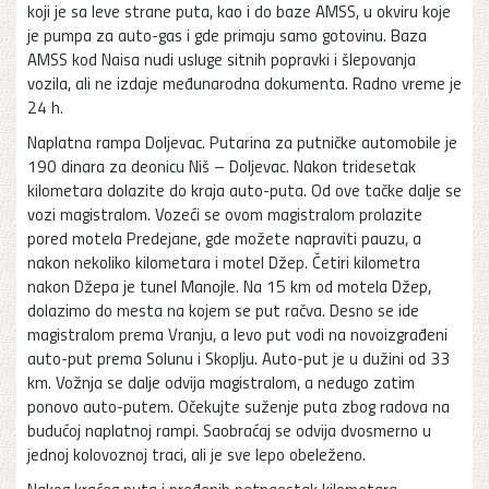
koji je sa leve strane puta, kao i do baze AMSS, u okviru koje
je pumpa za auto-gas i gde primaju samo gotovinu. Baza
AMSS kod Naisa nudi usluge sitnih popravki i šlepovanja
vozila, ali ne izdaje međunarodna dokumenta. Radno vreme je
24 h.
Naplatna rampa Doljevac. Putarina za putničke automobile je
190 dinara za deonicu Niš – Doljevac. Nakon tridesetak
kilometara dolazite do kraja auto-puta. Od ove tačke dalje se
vozi magistralom. Vozeći se ovom magistralom prolazite
pored motela Predejane, gde možete napraviti pauzu, a
nakon nekoliko kilometara i motel Džep. Četiri kilometra
nakon Džepa je tunel Manojle. Na 15 km od motela Džep,
dolazimo do mesta na kojem se put račva. Desno se ide
magistralom prema Vranju, a levo put vodi na novoizgrađeni
auto-put prema Solunu i Skoplju. Auto-put je u dužini od 33
km. Vožnja se dalje odvija magistralom, a nedugo zatim
ponovo auto-putem. Očekujte suženje puta zbog radova na
budućoj naplatnoj rampi. Saobraćaj se odvija dvosmerno u
jednoj kolovoznoj traci, ali je sve lepo obeleženo.
Nakog kraćeg puta i pređenih petnaestak kilometara,