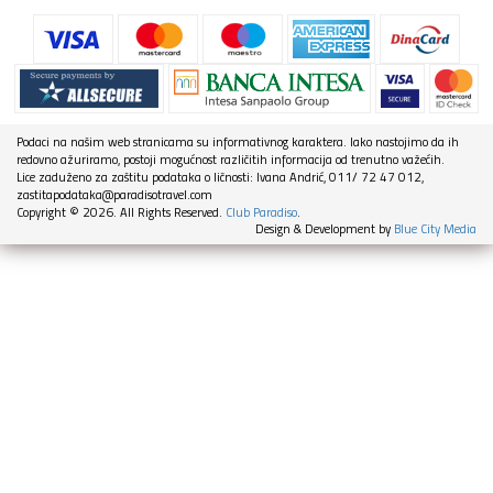
Podaci na našim web stranicama su informativnog karaktera. Iako nastojimo da ih
redovno ažuriramo, postoji mogućnost različitih informacija od trenutno važećih.
Lice zaduženo za zaštitu podataka o ličnosti: Ivana Andrić, 011/ 72 47 012,
zastitapodataka@paradisotravel.com
Copyright © 2026. All Rights Reserved.
Club Paradiso
.
Design & Development by
Blue City Media