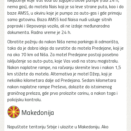
nema gas), do motela Nais koji je sa leve strane puta, kao i do
baze AMSS, u okviru koje je pumpa za auto-gas i gde primaju
samo gotovinu. Baza AMSS kod Naisa nudi usluge sitnih
popravki i šlepovanja vozila, ali ne izdaje međunarodna
dokumenta. Radno vreme je 24 h.
Obratite pažnju da nakon Niša nema parkinga ili odmorišta,
tako da je dobra ideja da svratite do motela Predejane, koji je
na oko 70 km od Niša. Za motel Predejane postoji posebno
isključenje sa auto-puta, koje Vas vodi na staru magistralu.
Nakon naplatne rampe, na račvanju skrenite levo i nakon 1,5
km stižete do motela. Alternativa je motel Džep, koji je
nekoliko kilometara dalje od Predejana. Sedam kilometara
nakon naplatne rampe Preševo, dolazite do istoimenog
graničnog prelaza, gde prvo prolazite carinu, a nakon toga i
policijsku kontrolu.
Makedonija
Napuštate teritoriju Srbije i ulazite u Makedoniju. Ako