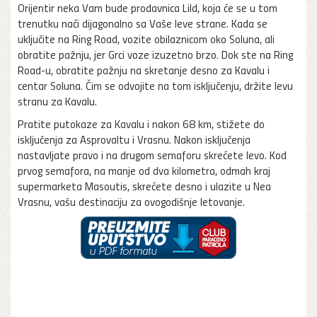
Orijentir neka Vam bude prodavnica Lild, koja će se u tom
trenutku naći dijagonalno sa Vaše leve strane. Kada se
uključite na Ring Road, vozite obilaznicom oko Soluna, ali
obratite pažnju, jer Grci voze izuzetno brzo. Dok ste na Ring
Road-u, obratite pažnju na skretanje desno za Kavalu i
centar Soluna. Čim se odvojite na tom isključenju, držite levu
stranu za Kavalu.
Pratite putokaze za Kavalu i nakon 68 km, stižete do
isključenja za Asprovaltu i Vrasnu. Nakon isključenja
nastavljate pravo i na drugom semaforu skrećete levo. Kod
prvog semafora, na manje od dva kilometra, odmah kraj
supermarketa Masoutis, skrećete desno i ulazite u Nea
Vrasnu, vašu destinaciju za ovogodišnje letovanje.