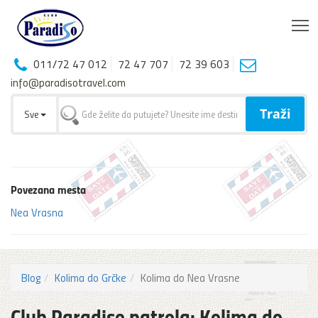
T
011/72 47 012
72 47 707
72 39 603
info@paradisotravel.com
Traži
Sve
Povezana mesta
Nea Vrasna
Blog
Kolima do Grčke
Kolima do Nea Vrasne
Club Paradiso patrola: Kolima do