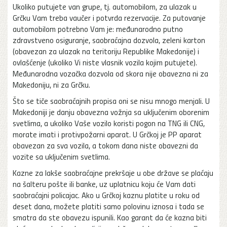
Ukoliko putujete van grupe, tj. automobilom, za ulazak u
Grčku Vam treba vaučer i potvrda rezervacije. Za putovanje
automobilom potrebno Vam je: međunarodno putno
zdravstveno osiguranje, saobraćajna dozvola, zeleni karton
(obavezan za ulazak na teritoriju Republike Makedonije) i
ovlašćenje (ukoliko Vi niste vlasnik vozila kojim putujete).
Međunarodna vozačka dozvola od skora nije obavezna ni za
Makedoniju, ni za Grčku.
Što se tiče saobraćajnih propisa oni se nisu mnogo menjali. U
Makedoniji je danju obavezna vožnja sa uključenim oborenim
svetlima, a ukoliko Vaše vozilo koristi pogon na TNG ili CNG,
morate imati i protivpožarni aparat. U Grčkoj je PP aparat
obavezan za sva vozila, a tokom dana niste obavezni da
vozite sa uključenim svetlima.
Kazne za lakše saobraćajne prekršaje u obe države se plaćaju
na šalteru pošte ili banke, uz uplatnicu koju će Vam dati
saobraćajni policajac. Ako u Grčkoj kaznu platite u roku od
deset dana, možete platiti samo polovinu iznosa i tada se
smatra da ste obavezu ispunili. Kao garant da će kazna biti