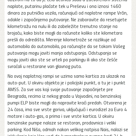
naplate, putarinu plaćate tek u Preševu i ona iznosi 1460
dinara za putnička vozila, računajući od naplatne rampe Vrčin,
odakle i započinjemo putovanje. Ne zaboravite da resetujete
kilometražu na nulu ili da zabeležite trenutno stanje na
brojaču, kako biste mogli da računate koliko ste kilometara
prešli do odredišta. Merenje kilometraže se razlikuje od
automobila do automobila, pa računajte da se tokom Vašeg
putovanja mogu javiti manja odstupanja. Odstupanja se
mogu javiti ako ste se vrteli po parkingu ili ako ste češće
svraćali u restorane van glavnog puta.
Na ovoj naplatnoj rampi se uzima samo kartica za ulazak na
auto-put. U okviru objekta je i policijski punkt, a tu je i punkt
AMSS. Za sve vas koji svoje putovanje započinjete pre
Beograda, recimo iz nekog grada u Vojvodini, na benzinskoj
pumpi ELP biste mogli da napravite kraći predah. Otvorena je
24 časa, ima sve vrste goriva, uključujući i eurodizel za Euro 4
motore i auto-gas, a prima i sve vrste kartica. U okviru
benzinske pumpe nalaze se restoran, prodavnica i veliki
parking. Kod Niša, odmah nakon velikog natpisa Nais, nalazi se
isključenje koje Vas vodi do Jugopetrolove pumpe (radi 24 h,