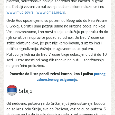
plaćena, makedonska policija zadržava dokumenta, a grčka
ne. Detalji vezani za putovanje automobilom nalaze se i na
www.mup.gov.rs
i
www.amss.org.rs
.
Ovde Vas upoznajemo sa putem od Beograda do Nea Vrasne
u Grčkoj. Obratili smo pažnju samo na kritične tačke, na koje
Vas upozoravamo, i na mesta koja zaslužuju preporuku da do
njih svratite i napravite pauzu za odmor. Do Nea Vrasne se
stiže relativno lako, jer put nije komplikovan, a uz to ima i
odličnu signalizaciju. Vožnja je uglavnom auto-putem.
Putovanje kolima do Nea Vrasne traje uobičajeno od 8 do 10
sati, u zavisnosti od mogućih radova na putu i zadržavanja
na graničnim prelazima.
Proverite da li ste poneli zeleni karton, kao i polisu
putnog
zdravstvenog osiguranja
.
Srbija
Od nedavno, putovanje do Grčke je još jednostavnije, budući
da se kroz celu Srbiju, sve do Preševa, vozite auto-putem. S
obzirom na to da je cela deonica sada u zatvorenom sistemu