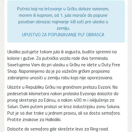
Putnici koji na
letovanje u Grčku
dolaze avionom,
morem ili kopnom, od 1. jula moraće da popune
poseban obrazac najmanje 48 sati pre ulaska u
zemlju.
UPUSTVO ZA POPUNJAVANJE PLF OBRASCA
Ukoliko putujete tokom jula ili avgusta, budite spremni na
kolone i gužve. Za putnička vozila rade dva terminala.
Savetujemo Vam da pri ulasku u Grčku ne idete u Duty Free
Shop. Napominjemo da je po važećim grčkim propisima
zabranjeno unositi u zemlju robu koja nije oporezovana.
Ulazite u Republiku Grčku na graničnom prelazu Evzoni. Na
pedesetak kilometara nakon prolaska Evzonija dolazite do
prvog skretanja za Edesu, a nakon 400 m i isključenja za
Solun. Ovim putem prolazi se kroz industrijsku zonu Soluna.
Put je sa dve trake u jednom pravcu, ali sa dosta semafora.
Pratite znakove za Halkidiki.
Dolazite do semafora gde skrećete levo za Ring road.