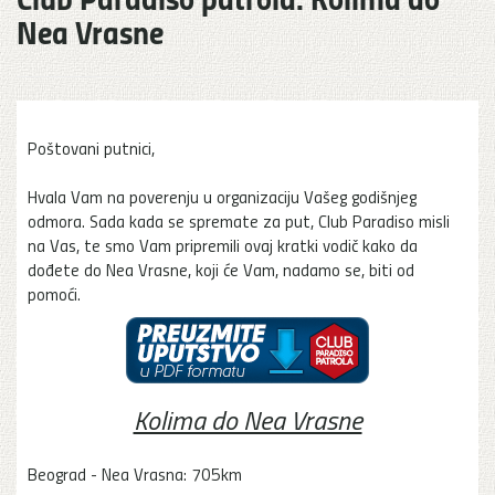
Nea Vrasne
Poštovani putnici,
Hvala Vam na poverenju u organizaciju Vašeg godišnjeg
odmora. Sada kada se spremate za put, Club Paradiso misli
na Vas, te smo Vam pripremili ovaj kratki vodič kako da
dođete do Nea Vrasne, koji će Vam, nadamo se, biti od
pomoći.
Kolima do Nea Vrasne
Beograd - Nea Vrasna: 705km