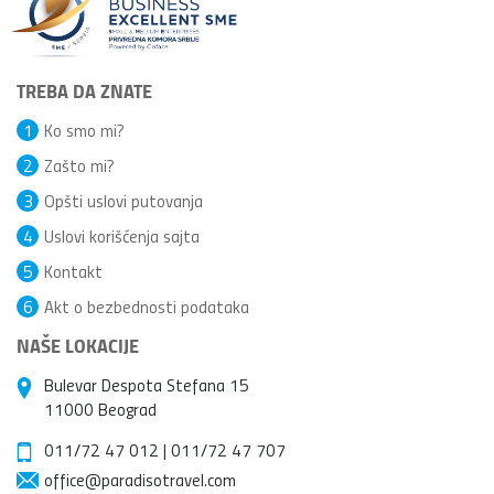
TREBA DA ZNATE
1
Ko smo mi?
2
Zašto mi?
3
Opšti uslovi putovanja
4
Uslovi korišćenja sajta
5
Kontakt
6
Akt o bezbednosti podataka
NAŠE LOKACIJE
Bulevar Despota Stefana 15
11000 Beograd
011/72 47 012
|
011/72 47 707
office@paradisotravel.com