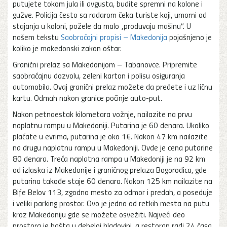
putujete tokom jula ili avgusta, budite spremni na kolone i
gužve. Policija često sa radarom čeka turiste koji, umorni od
stajanja u koloni, požele da malo „produvaju mašinu“. U
našem tekstu
Saobraćajni propisi – Makedonija
pojašnjeno je
koliko je makedonski zakon oštar.
Granični prelaz sa Makedonijom – Tabanovce. Pripremite
saobraćajnu dozvolu, zeleni karton i polisu osiguranja
automobila. Ovaj granični prelaz možete da pređete i uz ličnu
kartu. Odmah nakon granice počinje auto-put.
Nakon petnaestak kilometara vožnje, nailazite na prvu
naplatnu rampu u Makedoniji. Putarina je 60 denara. Ukoliko
plaćate u evrima, putarina je oko 1€. Nakon 47 km nailazite
na drugu naplatnu rampu u Makedoniji. Ovde je cena putarine
80 denara. Treća naplatna rampa u Makedoniji je na 92 km
od izlaska iz Makedonije i graničnog prelaza Bogorodica, gde
putarina takođe staje 60 denara. Nakon 125 km nailazite na
Bife Belov 113, zgodno mesto za odmor i predah, a poseduje
i veliki parking prostor. Ovo je jedno od retkih mesta na putu
kroz Makedoniju gde se možete osvežiti. Najveći deo
prostora je bašta u debeloj hladovini, a restoran radi 24 časa.