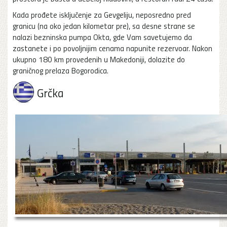
Kada prođete isključenje za Gevgeliju, neposredno pred
granicu (na oko jedan kilometar pre), sa desne strane se
nalazi bezninska pumpa Okta, gde Vam savetujemo da
zastanete i po povoljnijim cenama napunite rezervoar. Nakon
ukupno 180 km provedenih u Makedoniji, dolazite do
graničnog prelaza Bogorodica.
Grčka