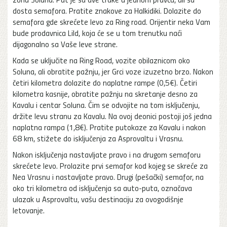
dosta semafora. Pratite znakove za Halkidiki. Dolazite do
semafora gde skrećete levo za Ring road. Orijentir neka Vam
bude prodavnica Lild, koja će se u tom trenutku naći
dijagonalno sa Vaše leve strane.
Kada se uključite na Ring Road, vozite obilaznicom oko
Soluna, ali obratite pažnju, jer Grci voze izuzetno brzo. Nakon
četiri kilometra dolazite do naplatne rampe (0,5€). Četiri
kilometra kasnije, obratite pažnju na skretanje desno za
Kavalu i centar Soluna. Čim se odvojite na tom isključenju,
držite levu stranu za Kavalu. Na ovoj deonici postoji još jedna
naplatna rampa (1,8€). Pratite putokaze za Kavalu i nakon
68 km, stižete do isključenja za Asprovaltu i Vrasnu.
Nakon isključenja nastavljate pravo i na drugom semaforu
skrećete levo. Prolazite prvi semafor kod kojeg se skreće za
Nea Vrasnu i nastavljate pravo. Drugi (pešački) semafor, na
oko tri kilometra od isključenja sa auto-puta, označava
ulazak u Asprovaltu, vašu destinaciju za ovogodišnje
letovanje.