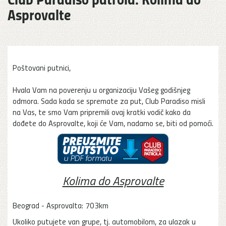
Asprovalte
Poštovani putnici,
Hvala Vam na poverenju u organizaciju Vašeg godišnjeg
odmora. Sada kada se spremate za put, Club Paradiso misli
na Vas, te smo Vam pripremili ovaj kratki vodič kako da
dođete do Asprovalte, koji će Vam, nadamo se, biti od pomoći.
Kolima do Asprovalte
Beograd - Asprovalta: 703km
Ukoliko putujete van grupe, tj. automobilom, za ulazak u