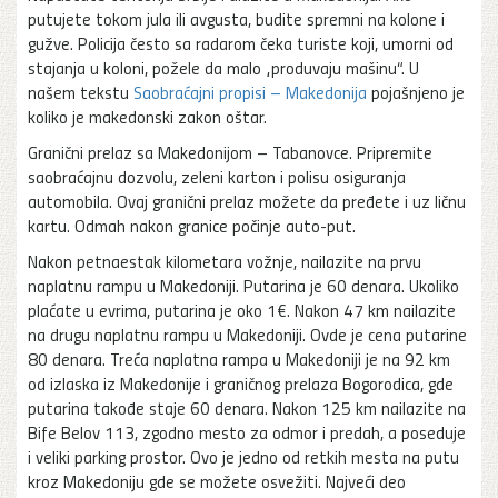
putujete tokom jula ili avgusta, budite spremni na kolone i
gužve. Policija često sa radarom čeka turiste koji, umorni od
stajanja u koloni, požele da malo „produvaju mašinu“. U
našem tekstu
Saobraćajni propisi – Makedonija
pojašnjeno je
koliko je makedonski zakon oštar.
Granični prelaz sa Makedonijom – Tabanovce. Pripremite
saobraćajnu dozvolu, zeleni karton i polisu osiguranja
automobila. Ovaj granični prelaz možete da pređete i uz ličnu
kartu. Odmah nakon granice počinje auto-put.
Nakon petnaestak kilometara vožnje, nailazite na prvu
naplatnu rampu u Makedoniji. Putarina je 60 denara. Ukoliko
plaćate u evrima, putarina je oko 1€. Nakon 47 km nailazite
na drugu naplatnu rampu u Makedoniji. Ovde je cena putarine
80 denara. Treća naplatna rampa u Makedoniji je na 92 km
od izlaska iz Makedonije i graničnog prelaza Bogorodica, gde
putarina takođe staje 60 denara. Nakon 125 km nailazite na
Bife Belov 113, zgodno mesto za odmor i predah, a poseduje
i veliki parking prostor. Ovo je jedno od retkih mesta na putu
kroz Makedoniju gde se možete osvežiti. Najveći deo