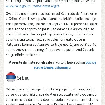
ne. Detalji vezani za putovanje automobilom nalaze se i na
www.mup.gov.rs
i
www.amss.org.rs
.
Ovde Vas upoznajemo sa putem od Beograda do Asprovalte
u Grčkoj. Obratili smo pažnju samo na kritične tačke, na koje
Vas upozoravamo, i na mesta koja zaslužuju preporuku da do
njih svratite i napravite pauzu za odmor. Do Asprovalte se
stiže relativno lako, jer put nije komplikovan, a uz to ima i
odličnu signalizaciju. Vožnja je uglavnom auto-putem.
Putovanje kolima do Asprovalte traje uobičajeno od 8 do 10
sati, u zavisnosti od mogućih radova na putu i zadržavanja
na graničnim prelazima.
Proverite da li ste poneli zeleni karton, kao i polisu
putnog
zdravstvenog osiguranja
.
Srbija
Od nedavno, putovanje do Grčke je još jednostavnije, budući
da se kroz celu Srbiju, sve do Preševa, vozite auto-putem. S
obzirom na to da je cela deonica sada u zatvorenom sistemu
naplate, putarinu plaćate tek u Preševu i ona iznosi 1460