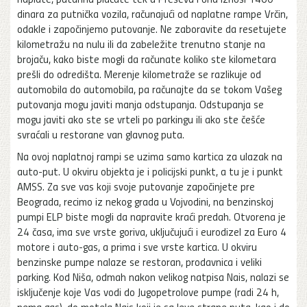
dinara za putnička vozila, računajući od naplatne rampe Vrčin,
odakle i započinjemo putovanje. Ne zaboravite da resetujete
kilometražu na nulu ili da zabeležite trenutno stanje na
brojaču, kako biste mogli da računate koliko ste kilometara
prešli do odredišta. Merenje kilometraže se razlikuje od
automobila do automobila, pa računajte da se tokom Vašeg
putovanja mogu javiti manja odstupanja. Odstupanja se
mogu javiti ako ste se vrteli po parkingu ili ako ste češće
svraćali u restorane van glavnog puta.
Na ovoj naplatnoj rampi se uzima samo kartica za ulazak na
auto-put. U okviru objekta je i policijski punkt, a tu je i punkt
AMSS. Za sve vas koji svoje putovanje započinjete pre
Beograda, recimo iz nekog grada u Vojvodini, na benzinskoj
pumpi ELP biste mogli da napravite kraći predah. Otvorena je
24 časa, ima sve vrste goriva, uključujući i eurodizel za Euro 4
motore i auto-gas, a prima i sve vrste kartica. U okviru
benzinske pumpe nalaze se restoran, prodavnica i veliki
parking. Kod Niša, odmah nakon velikog natpisa Nais, nalazi se
isključenje koje Vas vodi do Jugopetrolove pumpe (radi 24 h,
nema gas), do motela Nais koji je sa leve strane puta, kao i do