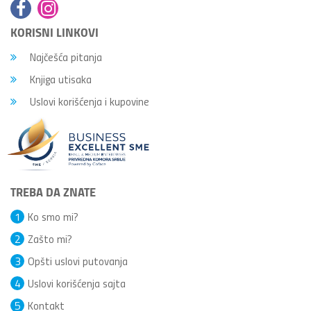
KORISNI LINKOVI
Najčešća pitanja
Knjiga utisaka
Uslovi korišćenja i kupovine
TREBA DA ZNATE
1
Ko smo mi?
2
Zašto mi?
3
Opšti uslovi putovanja
4
Uslovi korišćenja sajta
5
Kontakt