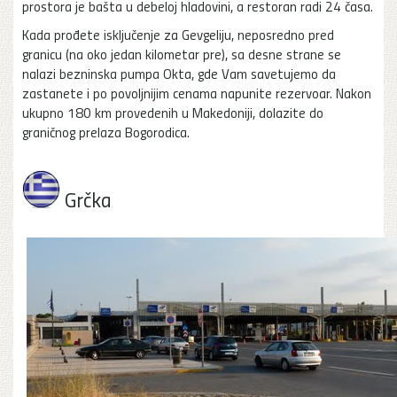
prostora je bašta u debeloj hladovini, a restoran radi 24 časa.
Kada prođete isključenje za Gevgeliju, neposredno pred
granicu (na oko jedan kilometar pre), sa desne strane se
nalazi bezninska pumpa Okta, gde Vam savetujemo da
zastanete i po povoljnijim cenama napunite rezervoar. Nakon
ukupno 180 km provedenih u Makedoniji, dolazite do
graničnog prelaza Bogorodica.
Grčka