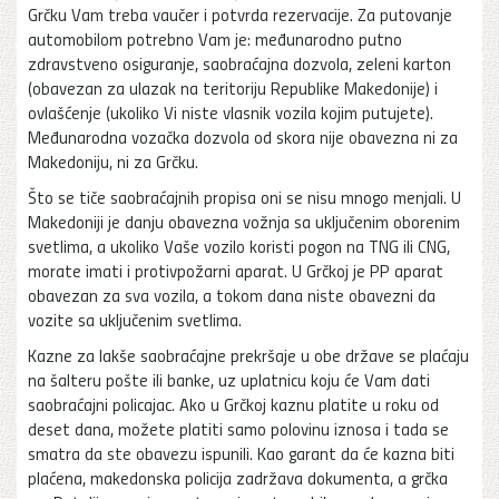
Grčku Vam treba vaučer i potvrda rezervacije. Za putovanje
automobilom potrebno Vam je: međunarodno putno
zdravstveno osiguranje, saobraćajna dozvola, zeleni karton
(obavezan za ulazak na teritoriju Republike Makedonije) i
ovlašćenje (ukoliko Vi niste vlasnik vozila kojim putujete).
Međunarodna vozačka dozvola od skora nije obavezna ni za
Makedoniju, ni za Grčku.
Što se tiče saobraćajnih propisa oni se nisu mnogo menjali. U
Makedoniji je danju obavezna vožnja sa uključenim oborenim
svetlima, a ukoliko Vaše vozilo koristi pogon na TNG ili CNG,
morate imati i protivpožarni aparat. U Grčkoj je PP aparat
obavezan za sva vozila, a tokom dana niste obavezni da
vozite sa uključenim svetlima.
Kazne za lakše saobraćajne prekršaje u obe države se plaćaju
na šalteru pošte ili banke, uz uplatnicu koju će Vam dati
saobraćajni policajac. Ako u Grčkoj kaznu platite u roku od
deset dana, možete platiti samo polovinu iznosa i tada se
smatra da ste obavezu ispunili. Kao garant da će kazna biti
plaćena, makedonska policija zadržava dokumenta, a grčka