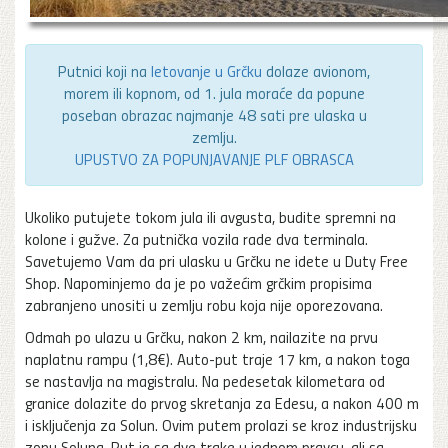
Putnici koji na
letovanje u Grčku
dolaze avionom,
morem ili kopnom, od 1. jula moraće da popune
poseban obrazac najmanje 48 sati pre ulaska u
zemlju.
UPUSTVO ZA POPUNJAVANJE PLF OBRASCA
Ukoliko putujete tokom jula ili avgusta, budite spremni na
kolone i gužve. Za putnička vozila rade dva terminala.
Savetujemo Vam da pri ulasku u Grčku ne idete u Duty Free
Shop. Napominjemo da je po važećim grčkim propisima
zabranjeno unositi u zemlju robu koja nije oporezovana.
Odmah po ulazu u Grčku, nakon 2 km, nailazite na prvu
naplatnu rampu (1,8€). Auto-put traje 17 km, a nakon toga
se nastavlja na magistralu. Na pedesetak kilometara od
granice dolazite do prvog skretanja za Edesu, a nakon 400 m
i isključenja za Solun. Ovim putem prolazi se kroz industrijsku
zonu Soluna. Put je sa dve trake u jednom pravcu, ali sa