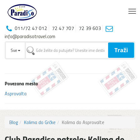
T
011/72 47 012
72 47 707
72 39 603
info@paradisotravel.com
Traži
Sve
Povezana mesta
Asprovalta
Blog
Kolima do Grčke
Kolima do Asprovalte
Club Paradiso patrola: Kolima do