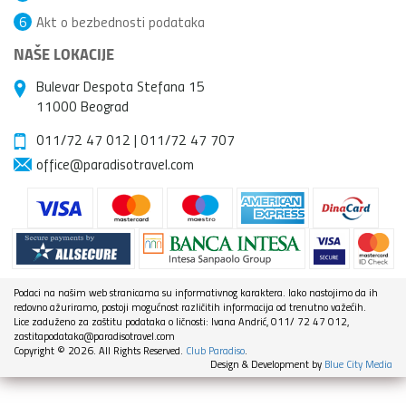
6
Akt o bezbednosti podataka
NAŠE LOKACIJE
Bulevar Despota Stefana 15
11000 Beograd
011/72 47 012
|
011/72 47 707
office@paradisotravel.com
Podaci na našim web stranicama su informativnog karaktera. Iako nastojimo da ih
redovno ažuriramo, postoji mogućnost različitih informacija od trenutno važećih.
Lice zaduženo za zaštitu podataka o ličnosti: Ivana Andrić, 011/ 72 47 012,
zastitapodataka@paradisotravel.com
Copyright © 2026. All Rights Reserved.
Club Paradiso
.
Design & Development by
Blue City Media