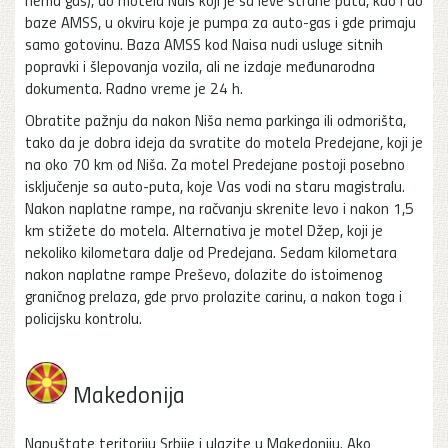
baze AMSS, u okviru koje je pumpa za auto-gas i gde primaju
samo gotovinu. Baza AMSS kod Naisa nudi usluge sitnih
popravki i šlepovanja vozila, ali ne izdaje međunarodna
dokumenta. Radno vreme je 24 h.
Obratite pažnju da nakon Niša nema parkinga ili odmorišta,
tako da je dobra ideja da svratite do motela Predejane, koji je
na oko 70 km od Niša. Za motel Predejane postoji posebno
isključenje sa auto-puta, koje Vas vodi na staru magistralu.
Nakon naplatne rampe, na račvanju skrenite levo i nakon 1,5
km stižete do motela. Alternativa je motel Džep, koji je
nekoliko kilometara dalje od Predejana. Sedam kilometara
nakon naplatne rampe Preševo, dolazite do istoimenog
graničnog prelaza, gde prvo prolazite carinu, a nakon toga i
policijsku kontrolu.
Makedonija
Napuštate teritoriju Srbije i ulazite u Makedoniju. Ako