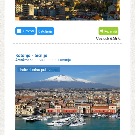
uporedi
Detaljnije
Rezerviši
Već od:
445 €
Katanja - Sicilija
Aranžman:
Individualna putovanja
Individualna putovanja