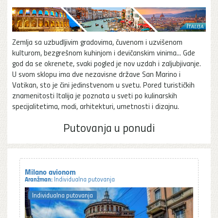
Zemlja sa uzbudljivim gradovima, čuvenom i uzvišenom
kulturom, bezgrešnom kuhinjom i devičanskim vinima... Gde
god da se okrenete, svaki pogled je nov uzdah i zaljubjivanje.
U svom sklopu ima dve nezavisne države San Marino i
Vatikan, sto je čini jedinstvenom u svetu. Pored turističkih
znamenitosti Italija je poznata u sveti po kulinarskih
specijalitetima, modi, arhitekturi, umetnosti i dizajnu.
Putovanja u ponudi
Milano avionom
Aranžman:
Individualna putovanja
Individualna putovanja