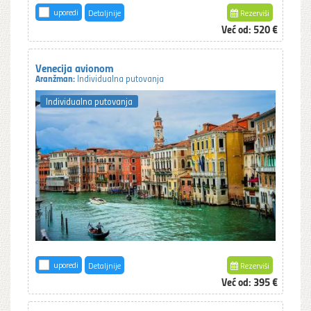
uporedi
Detaljnije
Rezerviši
Već od:
520 €
Venecija avionom
Aranžman:
Individualna putovanja
Individualna putovanja
uporedi
Detaljnije
Rezerviši
Već od:
395 €