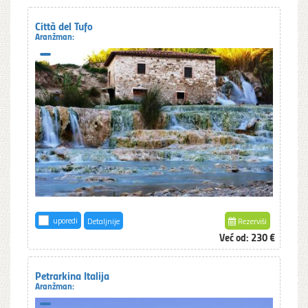
Città del Tufo
Aranžman:
uporedi
Detaljnije
Rezerviši
Već od:
230 €
Petrarkina Italija
Aranžman: