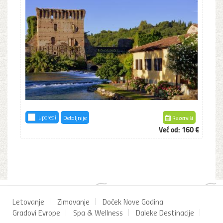
uporedi
Detaljnije
Rezerviši
Već od:
160 €
Letovanje
Zimovanje
Doček Nove Godina
Gradovi Evrope
Spa & Wellness
Daleke Destinacije