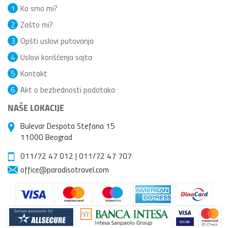
1
Ko smo mi?
2
Zašto mi?
3
Opšti uslovi putovanja
4
Uslovi korišćenja sajta
5
Kontakt
6
Akt o bezbednosti podataka
NAŠE LOKACIJE
Bulevar Despota Stefana 15
11000 Beograd
011/72 47 012
|
011/72 47 707
office@paradisotravel.com