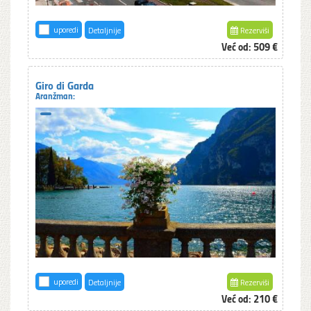
uporedi
Detaljnije
Rezerviši
Već od:
509 €
Giro di Garda
Aranžman:
uporedi
Detaljnije
Rezerviši
Već od:
210 €