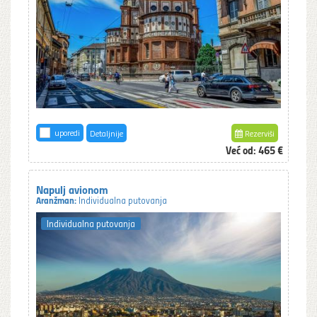
uporedi
Detaljnije
Rezerviši
Već od:
465 €
Napulj avionom
Aranžman:
Individualna putovanja
Individualna putovanja