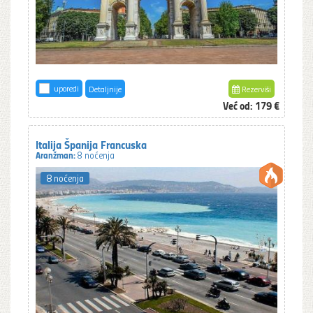
uporedi
Detaljnije
Rezerviši
Već od:
179 €
Italija Španija Francuska
Aranžman:
8 noćenja
8 noćenja