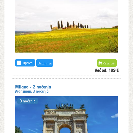
uporedi
Detaljnije
Rezerviši
Već od:
199 €
Milano - 2 noćenja
Aranžman:
3 noćenja
3 noćenja