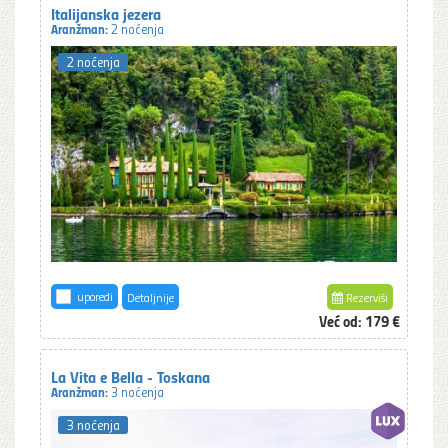
Italijanska jezera
Aranžman:
2 noćenja
2 noćenja
uporedi
Detaljnije
Rezerviši
Već od:
179 €
La Vita e Bella - Toskana
Aranžman:
3 noćenja
3 noćenja