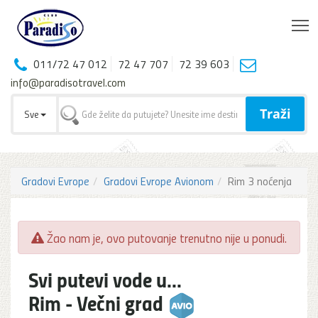
T
011/72 47 012
72 47 707
72 39 603
info@paradisotravel.com
Traži
Sve
Gradovi Evrope
Gradovi Evrope Avionom
Rim 3 noćenja
Žao nam je, ovo putovanje trenutno nije u ponudi.
Svi putevi vode u...
Rim - Večni grad