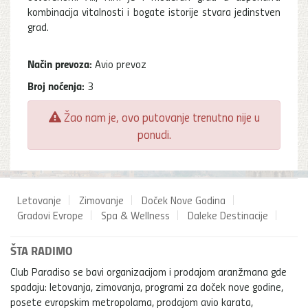
kombinacija vitalnosti i bogate istorije stvara jedinstven
grad.
Način prevoza:
Avio prevoz
Broj noćenja:
3
Žao nam je, ovo putovanje trenutno nije u
ponudi.
Letovanje
Zimovanje
Doček Nove Godina
Gradovi Evrope
Spa & Wellness
Daleke Destinacije
ŠTA RADIMO
Club Paradiso se bavi organizacijom i prodajom aranžmana gde
spadaju: letovanja, zimovanja, programi za doček nove godine,
posete evropskim metropolama, prodajom avio karata,