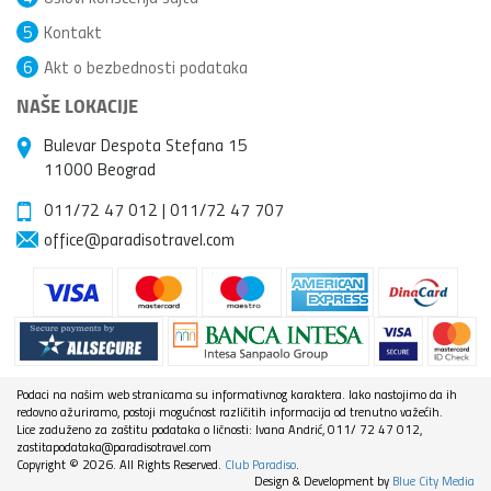
5
Kontakt
6
Akt o bezbednosti podataka
NAŠE LOKACIJE
Bulevar Despota Stefana 15
11000 Beograd
011/72 47 012
|
011/72 47 707
office@paradisotravel.com
Podaci na našim web stranicama su informativnog karaktera. Iako nastojimo da ih
redovno ažuriramo, postoji mogućnost različitih informacija od trenutno važećih.
Lice zaduženo za zaštitu podataka o ličnosti: Ivana Andrić, 011/ 72 47 012,
zastitapodataka@paradisotravel.com
Copyright © 2026. All Rights Reserved.
Club Paradiso
.
Design & Development by
Blue City Media