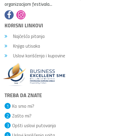
organizacijom festivala...
KORISNI LINKOVI
Najčešća pitanja
Knjiga utisaka
Uslovi korišćenja i kupovine
TREBA DA ZNATE
1
Ko smo mi?
2
Zašto mi?
3
Opšti uslovi putovanja
4
Uslovi korišćenja sajta