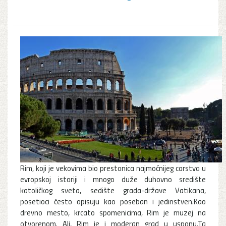
Rim, koji je vekovima bio prestonica najmoćnijeg carstva u
evropskoj istoriji i mnogo duže duhovno središte
katoličkog sveta, sedište grada-države Vatikana,
posetioci često opisuju kao poseban i jedinstven.Kao
drevno mesto, krcato spomenicima, Rim je muzej na
otvorenom. Ali, Rim je i moderan grad u usponu.Ta