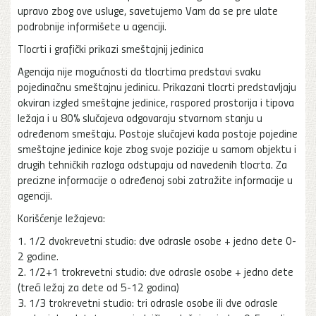
upravo zbog ove usluge, savetujemo Vam da se pre ulate
podrobnije informišete u agenciji.
Tlocrti i grafički prikazi smeštajnij jedinica
Agencija nije mogućnosti da tlocrtima predstavi svaku
pojedinačnu smeštajnu jedinicu. Prikazani tlocrti predstavljaju
okviran izgled smeštajne jedinice, raspored prostorija i tipova
ležaja i u 80% slučajeva odgovaraju stvarnom stanju u
određenom smeštaju. Postoje slučajevi kada postoje pojedine
smeštajne jedinice koje zbog svoje pozicije u samom objektu i
drugih tehničkih razloga odstupaju od navedenih tlocrta. Za
precizne informacije o određenoj sobi zatražite informacije u
agenciji.
Korišćenje ležajeva:
1. 1/2 dvokrevetni studio: dve odrasle osobe + jedno dete 0-
2 godine.
2. 1/2+1 trokrevetni studio: dve odrasle osobe + jedno dete
(treći ležaj za dete od 5-12 godina)
3. 1/3 trokrevetni studio: tri odrasle osobe ili dve odrasle