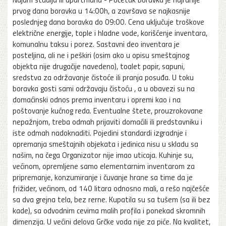
prvog dana boravka u 14:00h, a završava se najkasnije
poslednjeg dana boravka do 09:00. Cena uključuje troškove
električne energije, tople i hladne vode, korišćenje inventara,
komunalnu taksu i porez. Sastavni deo inventara je
posteljina, ali ne i peškiri (osim ako u opisu smeštajnog
objekta nije drugačije navedeno), toalet papir, sapuni,
sredstva za održavanje čistoće ili pranja posuđa. U toku
boravka gosti sami održavaju čistoću , a u obavezi su na
domaćinski odnos prema inventaru i opremi kao i na
poštovanje kućnog reda. Eventualne štete, prouzrokovane
nepažnjom, treba odmah prijaviti domaćili ili predstavniku i
iste odmah nadoknaditi. Pojedini standardi izgradnje i
opremanja smeštajnih objekata i jedinica nisu u skladu sa
našim, na čega Organizator nije imao uticaja. Kuhinje su,
većinom, opremljene samo elementarnim inventarom za
pripremanje, konzumiranje i čuvanje hrane sa time da je
frižider, većinom, od 140 litara odnosno mali, a rešo najčešće
sa dva grejna tela, bez rerne. Kupatila su sa tušem (sa ili bez
kade), sa odvodnim cevima malih profila i ponekad skromnih
dimenzija. U većini delova Grčke voda nije za piće. Na kvalitet,