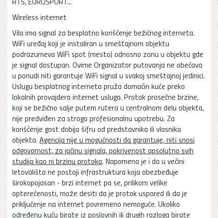
RTS, EUROSPORT...
Wireless internet
Vila ima signal za besplatno korišćenje bežičnog interneta.
WiFi uređaj koji je instaliran u smeštajnom objektu
podrazumeva WiFi spot (mesto) odnosno zonu u objektu gde
je signal dostupan. Ovime Organizator putovanja ne obećava
u ponudi niti garantuje WiFi signal u svakoj smeštajnoj jedinici.
Uslugu besplatnog interneta pruža domaćin kuće preko
lokalnih provajdera internet usluga. Protok prosečne brzine,
koji se bežično salje putem rutera u centralnom delu objekta,
nije predviđen za strogo profesionalnu upotrebu. Za
korišćenje gost dobija šifru od predstavnika ili vlasnika
objekta.
Agencija nije u mogućnosti da garantuje, niti snosi
odgovornost, za jačinu signala, pokrivenost apsolutno svih
studija kao ni brzinu protoka
. Napomena je i da u većini
letovališta ne postoji infrastruktura koja obezbeđuje
širokopojasan - brzi internet pa se, prilikom velike
opterećenosti, može desiti da je protok uspored ili da je
priključenje na internet povremeno nemoguće. Ukoliko
određenu kuću birate iz poslovnih ili drugih razloga birate