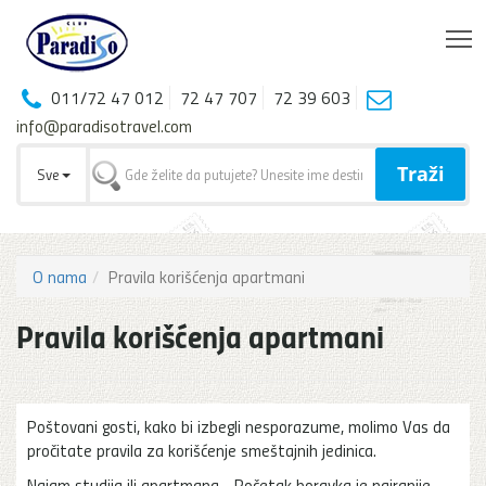
T
011/72 47 012
72 47 707
72 39 603
info@paradisotravel.com
Traži
Sve
O nama
Pravila korišćenja apartmani
Pravila korišćenja apartmani
Poštovani gosti, kako bi izbegli nesporazume, molimo Vas da
pročitate pravila za korišćenje smeštajnih jedinica.
Najam studija ili apartmana - Početak boravka je najranije