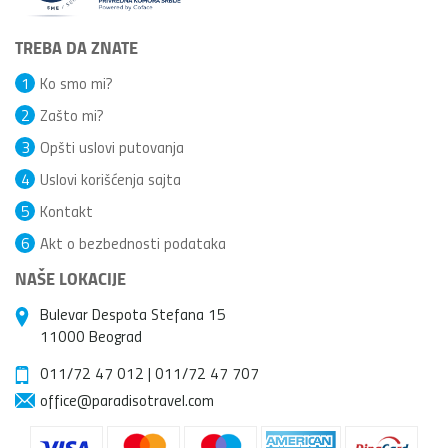
TREBA DA ZNATE
1
Ko smo mi?
2
Zašto mi?
3
Opšti uslovi putovanja
4
Uslovi korišćenja sajta
5
Kontakt
6
Akt o bezbednosti podataka
NAŠE LOKACIJE
Bulevar Despota Stefana 15
11000 Beograd
011/72 47 012
|
011/72 47 707
office@paradisotravel.com