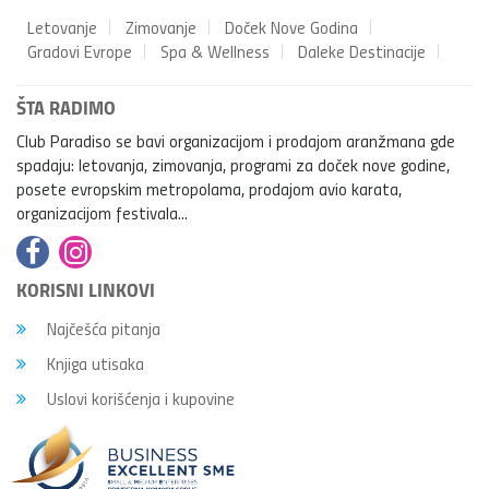
Letovanje
Zimovanje
Doček Nove Godina
Gradovi Evrope
Spa & Wellness
Daleke Destinacije
ŠTA RADIMO
Club Paradiso se bavi organizacijom i prodajom aranžmana gde
spadaju: letovanja, zimovanja, programi za doček nove godine,
posete evropskim metropolama, prodajom avio karata,
organizacijom festivala...
KORISNI LINKOVI
Najčešća pitanja
Knjiga utisaka
Uslovi korišćenja i kupovine