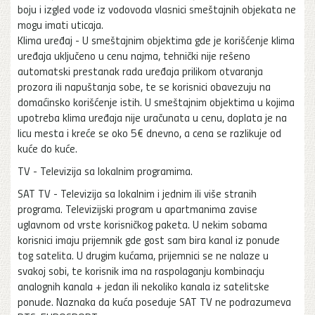
boju i izgled vode iz vodovoda vlasnici smeštajnih objekata ne
mogu imati uticaja.
Klima uređaj - U smeštajnim objektima gde je korišćenje klima
uređaja uključeno u cenu najma, tehnički nije rešeno
automatski prestanak rada uređaja prilikom otvaranja
prozora ili napuštanja sobe, te se korisnici obavezuju na
domaćinsko korišćenje istih. U smeštajnim objektima u kojima
upotreba klima uređaja nije uračunata u cenu, doplata je na
licu mesta i kreće se oko 5€ dnevno, a cena se razlikuje od
kuće do kuće.
TV - Televizija sa lokalnim programima.
SAT TV - Televizija sa lokalnim i jednim ili više stranih
programa. Televizijski program u apartmanima zavise
uglavnom od vrste korisničkog paketa. U nekim sobama
korisnici imaju prijemnik gde gost sam bira kanal iz ponude
tog satelita. U drugim kućama, prijemnici se ne nalaze u
svakoj sobi, te korisnik ima na raspolaganju kombinacju
analognih kanala + jedan ili nekoliko kanala iz satelitske
ponude. Naznaka da kuća poseduje SAT TV ne podrazumeva