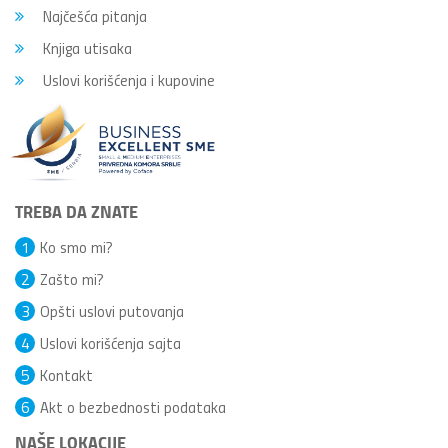
Najčešća pitanja
Knjiga utisaka
Uslovi korišćenja i kupovine
TREBA DA ZNATE
1
Ko smo mi?
2
Zašto mi?
3
Opšti uslovi putovanja
4
Uslovi korišćenja sajta
5
Kontakt
6
Akt o bezbednosti podataka
NAŠE LOKACIJE