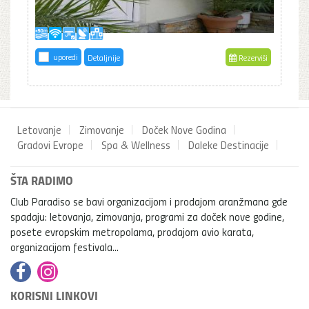
uporedi
Detaljnije
Rezerviši
Letovanje
Zimovanje
Doček Nove Godina
Gradovi Evrope
Spa & Wellness
Daleke Destinacije
ŠTA RADIMO
Club Paradiso se bavi organizacijom i prodajom aranžmana gde
spadaju: letovanja, zimovanja, programi za doček nove godine,
posete evropskim metropolama, prodajom avio karata,
organizacijom festivala...
KORISNI LINKOVI