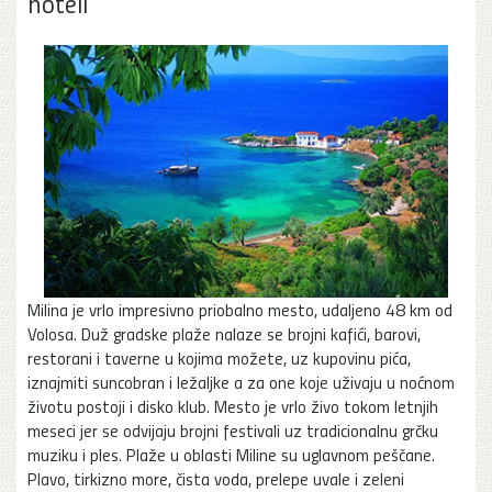
hoteli
Milina je vrlo impresivno priobalno mesto, udaljeno 48 km od
Volosa. Duž gradske plaže nalaze se brojni kafići, barovi,
restorani i taverne u kojima možete, uz kupovinu pića,
iznajmiti suncobran i ležaljke a za one koje uživaju u noćnom
životu postoji i disko klub. Mesto je vrlo živo tokom letnjih
meseci jer se odvijaju brojni festivali uz tradicionalnu grčku
muziku i ples. Plaže u oblasti Miline su uglavnom peščane.
Plavo, tirkizno more, čista voda, prelepe uvale i zeleni