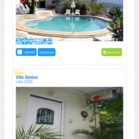
uporedi
Detaljnije
Rezerviši
Vila Xenios
Leto 2026