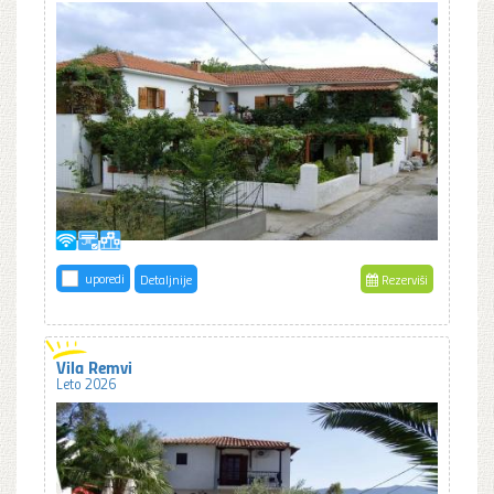
uporedi
Detaljnije
Rezerviši
Vila Remvi
Leto 2026