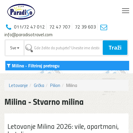
T
011/72 47 012
72 47 707
72 39 603
info@paradisotravel.com
Traži
Sve
Milina
- Filtriraj pretragu
Letovanje
Grčka
Pilion
Milina
Milina - Stvarno milina
Letovanje Milina 2026: vile, apartmani,