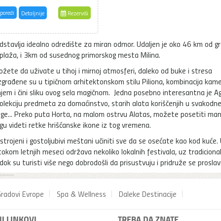
poredi
Detaljnije
Rezerviši
redstavlja idealno odredište za miran odmor. Udaljen je oko 46 km od g
i plaža, i 3km od susednog primorskog mesta Milina.
ožete da uživate u tihoj i mirnoj atmosferi, daleko od buke i stresa
zgrađene su u tipičnom arhitektonskom stilu Piliona, kombinacija kame
jem i čini sliku ovog sela magičnom. Jedna posebno interesantna je Ag
kolekciju predmeta za domaćinstvo, starih alata koriščenjih u svakod
 knjige... Preko puta Horta, na malom ostrvu Alatas, možete posetiti man
gu videti retke hrišćanske ikone iz tog vremena.
trojeni i gostoljubivi meštani učiniti sve da se osećate kao kod kuće.
okom letnjih meseci održava nekoliko lokalnih festivala, uz tradiciona
dok su turisti više nego dobrodošli da prisustvuju i pridruže se proslavi
radovi Evrope
Spa & Wellness
Daleke Destinacije
I LINKOVI
TREBA DA ZNATE