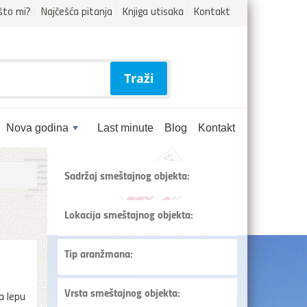
što mi?
Najčešća pitanja
Knjiga utisaka
Kontakt
Traži
Nova godina
Last minute
Blog
Kontakt
Sadržaj smeštajnog objekta:
Lokacija smeštajnog objekta:
Tip aranžmana:
Vrsta smeštajnog objekta:
a lepu