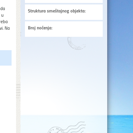
 da
Struktura smeštajnog objekta:
 u
reba
Broj noćenja:
vi. Na