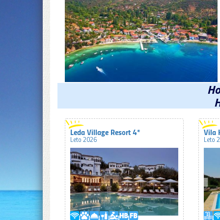
Ho
H
Leda Village Resort 4*
Vila
Leto 2026
Leto 