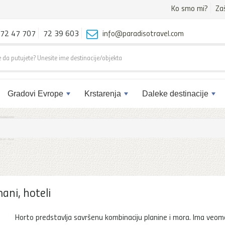
Ko smo mi?
Za
72 47 707
72 39 603
info@paradisotravel.com
Gradovi Evrope
Krstarenja
Daleke destinacije
ani, hoteli
Horto predstavlja savršenu kombinaciju planine i mora. Ima veom