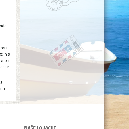
rada
na i
elinis
nevnom
astir
 U
lnu
.
NAŠE LOKACIJE