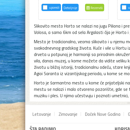
uporedi
u
Detaljnije
Rezerviši
Slikovito mesto Horto se nalazi na jugu Piliona i p
Volosa, a samo 6km od sela Argalasti čija je Horto 
Mesto je tradicionalno, veoma slikovito i u njemu m
svakodnevnog gradskog života. Kuće i vile u Hortu i
drveta u potpunoj je harmoniji sa prirodnim okružen
vila, danas muzej, u kome možete da vidite veliku 
životu u bližoj istoriji, tradicionalnu odeću, stare
Agioi Saranta iz vizantijskog perioda, u kome se mo
Horto je šarmantno mesto u kome će prijateljski nas
mestu se nalazi i malo otvoreno pozorište, gde se t
muziku i ples. U njima učestvuju i poznati umetnici, 
Letovanje
Zimovanje
Doček Nove Godina
G
ŠTA RADIMO
KORISN