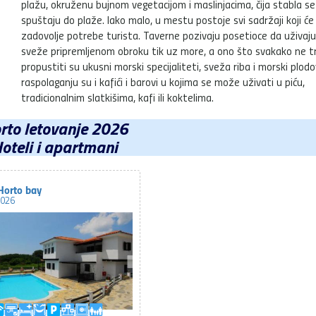
plažu, okruženu bujnom vegetacijom i maslinjacima, čija stabla se
spuštaju do plaže. Iako malo, u mestu postoje svi sadržaji koji će
zadovolje potrebe turista. Taverne pozivaju posetioce da uživaju
sveže pripremljenom obroku tik uz more, a ono što svakako ne t
propustiti su ukusni morski specijaliteti, sveža riba i morski plodo
raspolaganju su i kafići i barovi u kojima se može uživati u piću,
tradicionalnim slatkišima, kafi ili koktelima.
rto letovanje 2026
oteli i apartmani
 Horto bay
2026