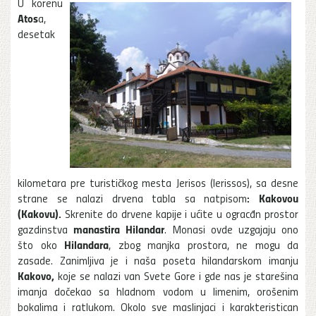
U korenu
Atos
a,
desetak
kilometara pre turističkog mesta Jerisos (Ierissos), sa desne
: Kakovou
strane se nalazi drvena tabla sa natpisom
(Kakovu).
Skrenite do drvene kapije i ućite u ogracđn prostor
manastira Hilandar
gazdinstva
. Monasi ovde uzgajaju ono
Hilandara
što oko
, zbog manjka prostora, ne mogu da
zasade. Zanimljiva je i naša poseta hilandarskom imanju
Kakovo,
koje se nalazi van Svete Gore i gde nas je starešina
imanja dočekao sa hladnom vodom u limenim, orošenim
bokalima i ratlukom. Okolo sve maslinjaci i karakteristican