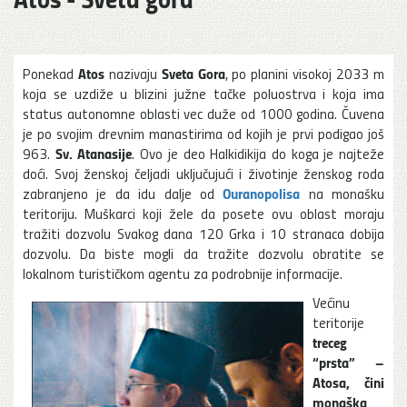
Atos
Sveta Gora
Ponekad
nazivaju
, po planini visokoj 2033 m
koja se uzdiže u blizini južne tačke poluostrva i koja ima
status autonomne oblasti vec duže od 1000 godina. Čuvena
je po svojim drevnim manastirima od kojih je prvi podigao još
Sv. Atanasije
963.
. Ovo je deo Halkidikija do koga je najteže
doći. Svoj ženskoj čeljadi uključujući i životinje ženskog roda
Ouranopolisa
zabranjeno je da idu dalje od
na monašku
teritoriju. Muškarci koji žele da posete ovu oblast moraju
tražiti dozvolu Svakog dana 120 Grka i 10 stranaca dobija
dozvolu. Da biste mogli da tražite dozvolu obratite se
lokalnom turističkom agentu za podrobnije informacije.
Većinu
teritorije
treceg
“prsta” –
Atosa, čini
monaška