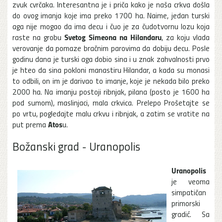
zvuk cvrčaka. Interesantna je i priča kako je naša crkva došla
do ovog imanja koje ima preko 1700 ha. Naime, jedan turski
aga nije mogao da ima decu i čuo je za čudotvornu lozu koja
Svetog Simeona na Hilandaru
raste na grobu
, za koju vlada
verovanje da pomaze bračnim parovima da dobiju decu. Posle
godinu dana je turski aga dobio sina i u znak zahvalnosti prvo
je hteo da sina pokloni manastiru Hilandar, a kada su monasi
to odbili, on im je darivao to imanje, koje je nekada bilo preko
2000 ha. Na imanju postoji ribnjak, pilana (posto je 1600 ha
pod sumom), maslinjaci, mala crkvica. Prelepo Prošetajte se
po vrtu, pogledajte malu crkvu i ribnjak, a zatim se vratite na
Atos
put prema
u.
Božanski grad - Uranopolis
Uranopolis
je veoma
simpatičan
primorski
gradić. Sa