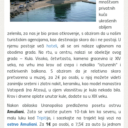
mnoštvom
privatnih
kuća
ukrašenih
obiljem
zelenila, za nas je bio pravo otkrovenje, s obzirom da u našim
turistickim agencijama, kao destinacija skoro da i ne postoji. U
njemu postoje veči
hoteli
, ali se oni nalaze uglavnom na
obodima grada. Na rtu, u centru, nalazi se obeležje ovog
grada – Kula. Visoka, četvrtasta, kamena gracevina iz XIV
veka, na vrhu ima krov od crepa i nekoliko “isturenih” i
natkrivenih balkona. S obzirom da je relativno skoro
pretvorena u muzej, za 2€ po osobi, u njoj možete videti
zanimljiv srebrni i zlatni nakit, keramiku, kao model manastira
Vatopedi (na Atosu), u cijem vlasništvu je kula nekada bila.
Krov i drvene oplate unutar kule, dodate su u XIX veku.
Nakon obilaska Uranopolisa predlažemo posetu ostrvu
Amuliani.
Zato se vratite putem 10-tak km ka severu, u
malu luku kod
Tripiti
ja, i sacekajte na trajekt koji vozi na
ostrvo Amuliani
1€
. Za
po osobi, a 7,5€ za auto (u jednom