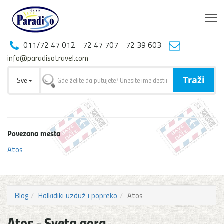
T
011/72 47 012
72 47 707
72 39 603
info@paradisotravel.com
Traži
Sve
Povezana mesta
Atos
Blog
Halkidiki uzduž i popreko
Atos
Atos - Sveta gora