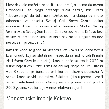
mesta
I bez dozvole možete posetiti treci "prst", ali samo do
Uranopolis
. Iza njega prestaje svaki asfalt, kao vrsta
“obaveštenja” da dalje ne možete, osim u slučaju da imate
Sveta Gora
odobrenje za posetu Svetoj Gori.
je jedina
monaška država na celom svetu. Znameniti Vladika Nikolaj
Velimirovic o Svetoj Gori kaza: "Carstvo bez krune. Država bez
vojske. Mudrost bez skole. Kuhinja bez mesa. Bogatstvo bez
novca. Zemlja bez zena".
Kazu da kada se gleda sa Meseca svetli (to su navodno tvrdili
kosmonauti koji su sleteli na mesec da se jedino vidi Kineski
Sveta Gora
Atos
zid i
koja svetli).
je inače sa svojih 2033 m
Atos
visine najvisi vrh Grčke. Kažu da oni koji stoje na vrhu
a
vide 3 sata ranije Sunce od onih koji se nalaze u podnožju. A
Atos
senka
a se vidi i na ostrvu Skiatosu (sto u prevodu znači
Svete Gore
senka
). Inace u Grckoj sve sto je novo staro je oko
2000 godina. Eto kako je vreme relativan pojam!
Manastirsko imanje Kakovo