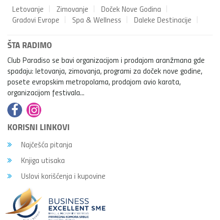
Letovanje
Zimovanje
Doček Nove Godina
Gradovi Evrope
Spa & Wellness
Daleke Destinacije
ŠTA RADIMO
Club Paradiso se bavi organizacijom i prodajom aranžmana gde
spadaju: letovanja, zimovanja, programi za doček nove godine,
posete evropskim metropolama, prodajom avio karata,
organizacijom festivala...
KORISNI LINKOVI
Najčešća pitanja
Knjiga utisaka
Uslovi korišćenja i kupovine