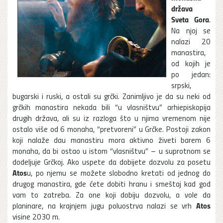
država
Sveta Gora
.
Na njoj se
nalazi 20
manastira,
od kojih je
po jedan:
srpski,
bugarski i ruski, a ostali su grčki. Zanimljivo je da su neki od
grčkih manastira nekada bili “u vlasništvu” arhiepiskopija
drugih država, ali su iz razloga što u njima vremenom nije
ostalo više od 6 monaha, “pretvoreni” u Grčke. Postoji zakon
koji nalaže dau manastiru mora aktivno živeti barem 6
monaha, da bi ostao u istom “vlasništvu” – u suprotnom se
dodeljuje Grčkoj. Ako uspete da dobijete dozvolu za posetu
Atos
u, po njemu se možete slobodno kretati od jednog do
drugog manastira, gde ćete dobiti hranu i smeštaj kad god
vam to zatreba. Za one koji dobiju dozvolu, a vole da
Atos
planinare, na krajnjem jugu poluostrva nalazi se vrh
visine 2030 m.