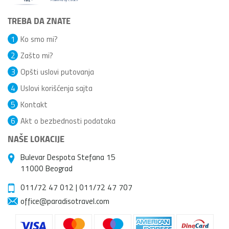
TREBA DA ZNATE
1
Ko smo mi?
2
Zašto mi?
3
Opšti uslovi putovanja
4
Uslovi korišćenja sajta
5
Kontakt
6
Akt o bezbednosti podataka
NAŠE LOKACIJE
Bulevar Despota Stefana 15
11000 Beograd
011/72 47 012
|
011/72 47 707
office@paradisotravel.com