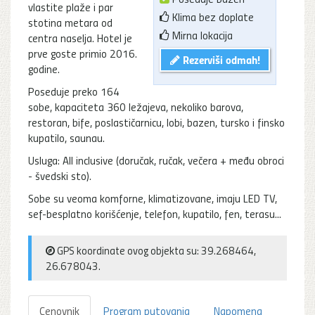
vlastite plaže i par
Klima bez doplate
stotina metara od
Mirna lokacija
centra naselja. Hotel je
prve goste primio 2016.
Rezerviši odmah!
godine.
Poseduje preko 164
sobe, kapaciteta 360 ležajeva, nekoliko barova,
restoran, bife, poslastičarnicu, lobi, bazen, tursko i finsko
kupatilo, saunau.
Usluga: All inclusive (doručak, ručak, večera + među obroci
- švedski sto).
Sobe su veoma komforne, klimatizovane, imaju LED TV,
sef-besplatno korišćenje, telefon, kupatilo, fen, terasu...
GPS koordinate ovog objekta su: 39.268464,
26.678043.
Cenovnik
Program putovanja
Napomena