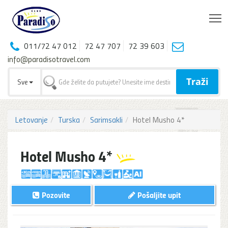
T
011/72 47 012
72 47 707
72 39 603
info@paradisotravel.com
Traži
Sve
Letovanje
Turska
Sarimsakli
Hotel Musho 4*
Hotel Musho 4*
Pozovite
Pošaljite upit