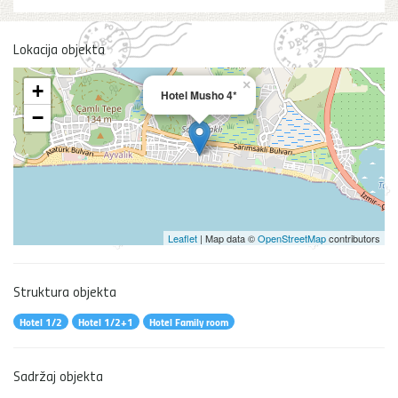
Lokacija objekta
×
+
Hotel Musho 4*
−
Leaflet
| Map data ©
OpenStreetMap
contributors
Struktura objekta
Hotel 1/2
Hotel 1/2+1
Hotel Family room
Sadržaj objekta