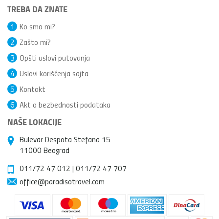
TREBA DA ZNATE
1
Ko smo mi?
2
Zašto mi?
3
Opšti uslovi putovanja
4
Uslovi korišćenja sajta
5
Kontakt
6
Akt o bezbednosti podataka
NAŠE LOKACIJE
Bulevar Despota Stefana 15
11000 Beograd
011/72 47 012
|
011/72 47 707
office@paradisotravel.com