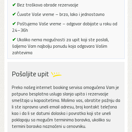
✔
Bez troškova obrade rezervacije
✔
Čuvate Vaše vreme – brzo, lako i jednostavno
✔
Poštujemo Vaše vreme – odgovor dobijate u roku od
24–36h
✔
Ukoliko nema mogućnosti za upit koji ste poslali,
šaljemo Vam najbolju ponudu koja odgovara Vašim
zahtevima
Pošaljite upit
Preko našeg internet booking servisa omogućena Vam je
potpuno besplatna usluga slanja upita i rezervacije
smeštaja u kapacitetima. Molimo vas, obratite pažnju da
li ste ispravno uneli email adresu, broj kontakt telefona
kao i da li se datumi dolaska i povratka koji ste uneli
poklapaju sa mogućim terminima boravka, ukoliko su
termini boravka naznačeni u cenovniku.