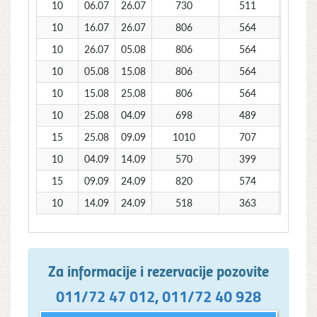
10
06.07
26.07
730
511
10
16.07
26.07
806
564
10
26.07
05.08
806
564
10
05.08
15.08
806
564
10
15.08
25.08
806
564
10
25.08
04.09
698
489
15
25.08
09.09
1010
707
10
04.09
14.09
570
399
15
09.09
24.09
820
574
10
14.09
24.09
518
363
Za informacije i rezervacije pozovite
011/72 47 012
,
011/72 40 928