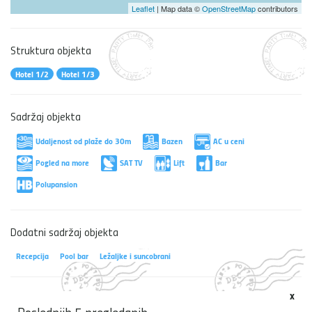
Leaflet
| Map data ©
OpenStreetMap
contributors
Struktura objekta
Hotel 1/2
Hotel 1/3
Sadržaj objekta
Udaljenost od plaže do 30m
Bazen
AC u ceni
Pogled na more
SAT TV
Lift
Bar
Polupansion
Dodatni sadržaj objekta
Recepcija
Pool bar
Ležaljke i suncobrani
x