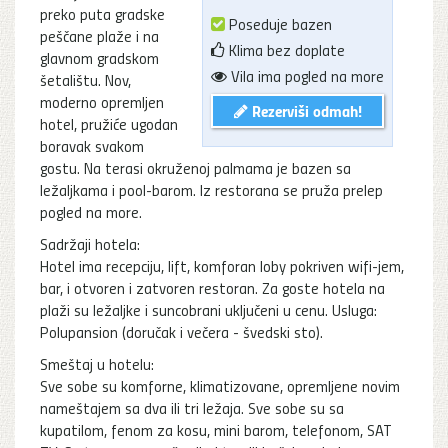
preko puta gradske
Poseduje bazen
peščane plaže i na
Klima bez doplate
glavnom gradskom
Vila ima pogled na more
šetalištu. Nov,
moderno opremljen
Rezerviši odmah!
hotel, pružiće ugodan
boravak svakom
gostu. Na terasi okruženoj palmama je bazen sa
ležaljkama i pool-barom. Iz restorana se pruža prelep
pogled na more.
Sadržaji hotela:
Hotel ima recepciju, lift, komforan loby pokriven wifi-jem,
bar, i otvoren i zatvoren restoran. Za goste hotela na
plaži su ležaljke i suncobrani uključeni u cenu. Usluga:
Polupansion (doručak i večera - švedski sto).
Smeštaj u hotelu:
Sve sobe su komforne, klimatizovane, opremljene novim
nameštajem sa dva ili tri ležaja. Sve sobe su sa
kupatilom, fenom za kosu, mini barom, telefonom, SAT