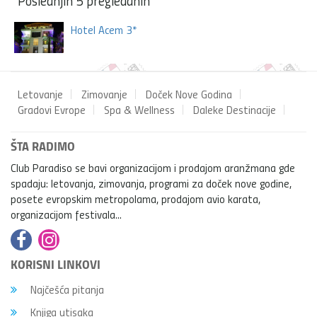
Poslednjih 5 pregledanih
Hotel Acem 3*
Letovanje
Zimovanje
Doček Nove Godina
Gradovi Evrope
Spa & Wellness
Daleke Destinacije
ŠTA RADIMO
Club Paradiso se bavi organizacijom i prodajom aranžmana gde
spadaju: letovanja, zimovanja, programi za doček nove godine,
posete evropskim metropolama, prodajom avio karata,
organizacijom festivala...
KORISNI LINKOVI
Najčešća pitanja
Knjiga utisaka