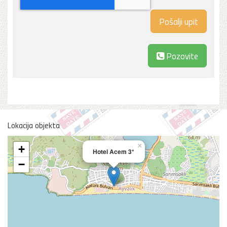
Pozovite
Lokacija objekta
×
+
Hotel Acem 3*
−