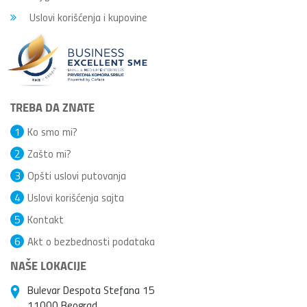
Uslovi korišćenja i kupovine
TREBA DA ZNATE
1
Ko smo mi?
2
Zašto mi?
3
Opšti uslovi putovanja
4
Uslovi korišćenja sajta
5
Kontakt
6
Akt o bezbednosti podataka
NAŠE LOKACIJE
Bulevar Despota Stefana 15
11000 Beograd