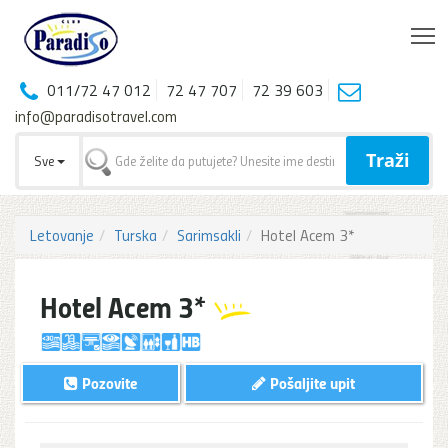
T
011/72 47 012
72 47 707
72 39 603
info@paradisotravel.com
Traži
Sve
Letovanje
Turska
Sarimsakli
Hotel Acem 3*
Hotel Acem 3*
Pozovite
Pošaljite upit