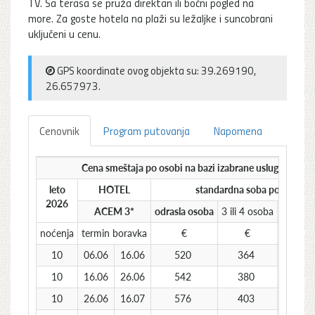
TV. Sa terasa se pruža direktan ili bočni pogled na
more. Za goste hotela na plaži su ležaljke i suncobrani
uključeni u cenu.
GPS koordinate ovog objekta su: 39.269190,
26.657973.
Cenovnik
Program putovanja
Napomena
Cena smeštaja po osobi na bazi izabrane usluge u hote
leto
HOTEL
standardna soba polupansi
2026
ACEM 3*
odrasla osoba
3 ili 4 osoba
deca 6 
noćenja
termin boravka
€
€
10
06.06
16.06
520
364
10
16.06
26.06
542
380
10
26.06
16.07
576
403