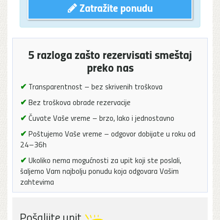
Zatražite ponudu
5 razloga zašto rezervisati smeštaj
preko nas
✔
Transparentnost – bez skrivenih troškova
✔
Bez troškova obrade rezervacije
✔
Čuvate Vaše vreme – brzo, lako i jednostavno
✔
Poštujemo Vaše vreme – odgovor dobijate u roku od
24–36h
✔
Ukoliko nema mogućnosti za upit koji ste poslali,
šaljemo Vam najbolju ponudu koja odgovara Vašim
zahtevima
Pošaljite upit