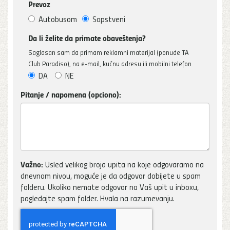
Prevoz
Autobusom
Sopstveni
Da li želite da primate obaveštenja?
Saglasan sam da primam reklamni materijal (ponude TA
Club Paradiso), na e-mail, kućnu adresu ili mobilni telefon
DA
NE
Pitanje / napomena (opciono):
Važno:
Usled velikog broja upita na koje odgovaramo na
dnevnom nivou, moguće je da odgovor dobijete u spam
folderu. Ukoliko nemate odgovor na Vaš upit u inboxu,
pogledajte spam folder. Hvala na razumevanju.