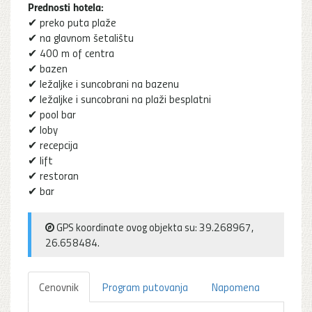
Prednosti hotela:
✔ preko puta plaže
✔ na glavnom šetalištu
✔ 400 m of centra
✔ bazen
✔ ležaljke i suncobrani na bazenu
✔ ležaljke i suncobrani na plaži besplatni
✔ pool bar
✔ loby
✔ recepcija
✔ lift
✔ restoran
✔ bar
GPS koordinate ovog objekta su: 39.268967,
26.658484.
Cenovnik
Program putovanja
Napomena