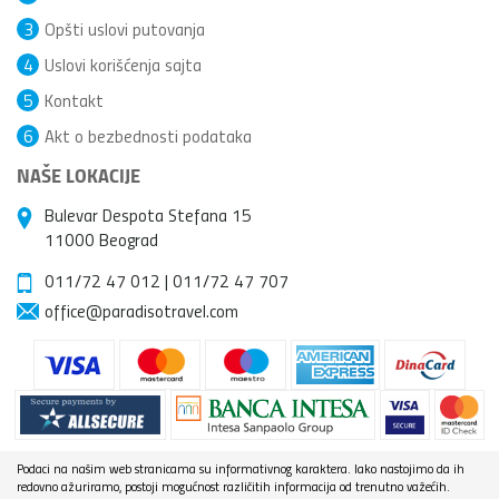
3
Opšti uslovi putovanja
4
Uslovi korišćenja sajta
5
Kontakt
6
Akt o bezbednosti podataka
NAŠE LOKACIJE
Bulevar Despota Stefana 15
11000 Beograd
011/72 47 012
|
011/72 47 707
office@paradisotravel.com
Podaci na našim web stranicama su informativnog karaktera. Iako nastojimo da ih
redovno ažuriramo, postoji mogućnost različitih informacija od trenutno važećih.