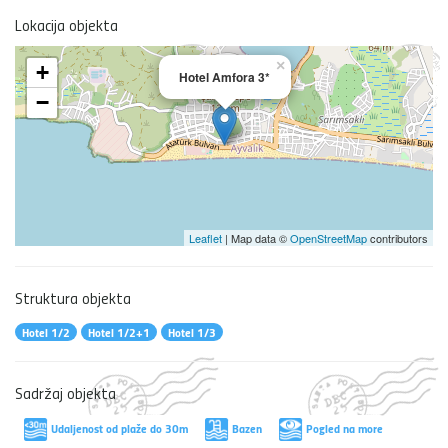
Lokacija objekta
×
+
Hotel Amfora 3*
−
Leaflet
| Map data ©
OpenStreetMap
contributors
Struktura objekta
Hotel 1/2
Hotel 1/2+1
Hotel 1/3
Sadržaj objekta
Udaljenost od plaže do 30m
Bazen
Pogled na more