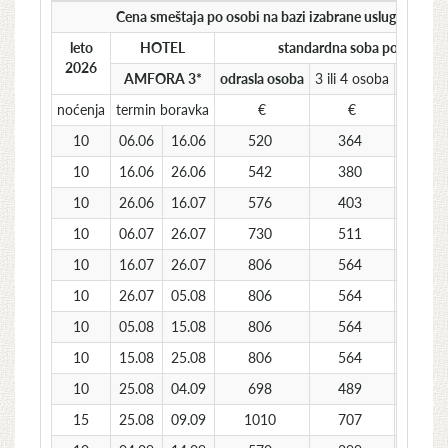
Cena smeštaja po osobi na bazi izabrane usluge u hote
leto
HOTEL
standardna soba polupansi
2026
AMFORA 3*
odrasla osoba
3 ili 4 osoba
deca 6 
noćenja
termin boravka
€
€
10
06.06
16.06
520
364
10
16.06
26.06
542
380
10
26.06
16.07
576
403
10
06.07
26.07
730
511
10
16.07
26.07
806
564
10
26.07
05.08
806
564
10
05.08
15.08
806
564
10
15.08
25.08
806
564
10
25.08
04.09
698
489
15
25.08
09.09
1010
707