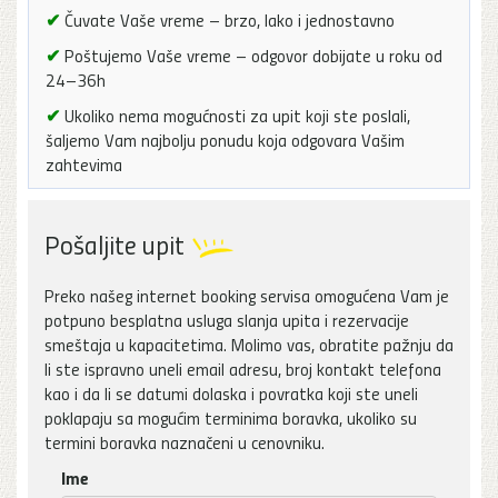
✔
Čuvate Vaše vreme – brzo, lako i jednostavno
✔
Poštujemo Vaše vreme – odgovor dobijate u roku od
24–36h
✔
Ukoliko nema mogućnosti za upit koji ste poslali,
šaljemo Vam najbolju ponudu koja odgovara Vašim
zahtevima
Pošaljite upit
Preko našeg internet booking servisa omogućena Vam je
potpuno besplatna usluga slanja upita i rezervacije
smeštaja u kapacitetima. Molimo vas, obratite pažnju da
li ste ispravno uneli email adresu, broj kontakt telefona
kao i da li se datumi dolaska i povratka koji ste uneli
poklapaju sa mogućim terminima boravka, ukoliko su
termini boravka naznačeni u cenovniku.
Ime