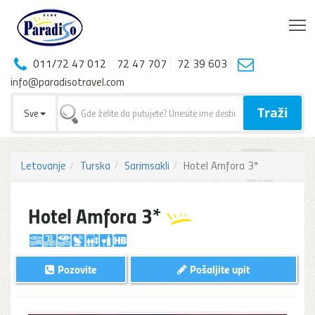
T
011/72 47 012
72 47 707
72 39 603
info@paradisotravel.com
Traži
Sve
Letovanje
Turska
Sarimsakli
Hotel Amfora 3*
Hotel Amfora 3*
Pozovite
Pošaljite upit