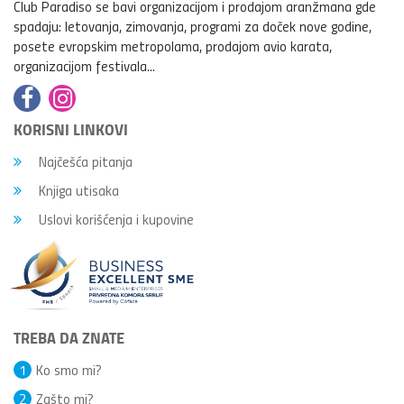
Club Paradiso se bavi organizacijom i prodajom aranžmana gde
spadaju: letovanja, zimovanja, programi za doček nove godine,
posete evropskim metropolama, prodajom avio karata,
organizacijom festivala...
KORISNI LINKOVI
Najčešća pitanja
Knjiga utisaka
Uslovi korišćenja i kupovine
TREBA DA ZNATE
1
Ko smo mi?
2
Zašto mi?