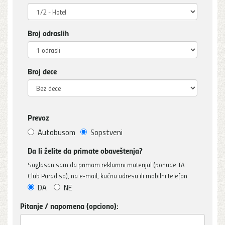
Broj odraslih
Broj dece
Prevoz
Autobusom
Sopstveni
Da li želite da primate obaveštenja?
Saglasan sam da primam reklamni materijal (ponude TA
Club Paradiso), na e-mail, kućnu adresu ili mobilni telefon
DA
NE
Pitanje / napomena (opciono):