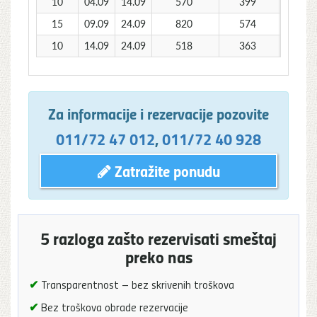
10
04.09
14.09
570
399
15
09.09
24.09
820
574
10
14.09
24.09
518
363
Za informacije i rezervacije pozovite
011/72 47 012
,
011/72 40 928
Zatražite ponudu
5 razloga zašto rezervisati smeštaj
preko nas
✔
Transparentnost – bez skrivenih troškova
✔
Bez troškova obrade rezervacije