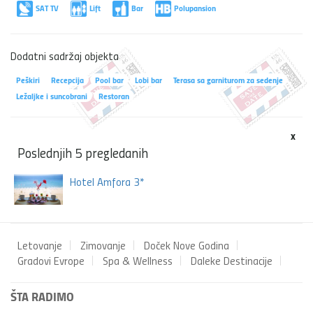
SAT TV
Lift
Bar
Polupansion
Dodatni sadržaj objekta
Peškiri
Recepcija
Pool bar
Lobi bar
Terasa sa garniturom za sedenje
Ležaljke i suncobrani
Restoran
x
Poslednjih 5 pregledanih
Hotel Amfora 3*
Letovanje
Zimovanje
Doček Nove Godina
Gradovi Evrope
Spa & Wellness
Daleke Destinacije
ŠTA RADIMO