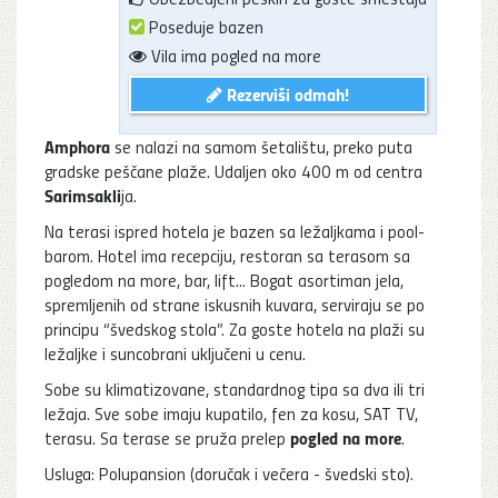
Poseduje bazen
Vila ima pogled na more
Rezerviši odmah!
Amphora
se nalazi na samom šetalištu, preko puta
gradske peščane plaže. Udaljen oko 400 m od centra
Sarimsakli
ja.
Na terasi ispred hotela je bazen sa ležaljkama i pool-
barom. Hotel ima recepciju, restoran sa terasom sa
pogledom na more, bar, lift... Bogat asortiman jela,
spremljenih od strane iskusnih kuvara, serviraju se po
principu “švedskog stola”. Za goste hotela na plaži su
ležaljke i suncobrani uključeni u cenu.
Sobe su klimatizovane, standardnog tipa sa dva ili tri
ležaja. Sve sobe imaju kupatilo, fen za kosu, SAT TV,
pogled na more
terasu. Sa terase se pruža prelep
.
Usluga: Polupansion (doručak i večera - švedski sto).