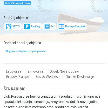
Hotel Standard room
Sadržaj objekta
SAT TV
Parking
Sef
Noćenje/doručak
Dodatni sadržaj objekta
Mogućnost doplate za polupansion
Letovanje
Zimovanje
Doček Nove Godina
Gradovi Evrope
Spa & Wellness
Daleke Destinacije
ŠTA RADIMO
Club Paradiso se bavi organizacijom i prodajom aranžmana gde
spadaju: letovanja, zimovanja, programi za doček nove godine,
posete evropskim metropolama, prodajom avio karata,