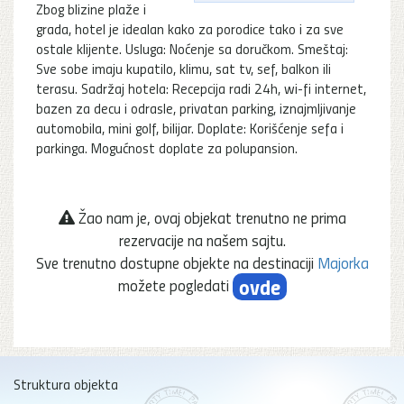
Zbog blizine plaže i
grada, hotel je idealan kako za porodice tako i za sve
ostale klijente. Usluga: Noćenje sa doručkom. Smeštaj:
Sve sobe imaju kupatilo, klimu, sat tv, sef, balkon ili
terasu. Sadržaj hotela: Recepcija radi 24h, wi-fi internet,
bazen za decu i odrasle, privatan parking, iznajmljivanje
automobila, mini golf, bilijar. Doplate: Korišćenje sefa i
parkinga. Mogućnost doplate za polupansion.
Žao nam je, ovaj objekat trenutno ne prima
rezervacije na našem sajtu.
Sve trenutno dostupne objekte na destinaciji
Majorka
ovde
možete pogledati
Struktura objekta