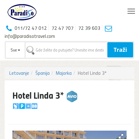
T
011/72 47 012
72 47 707
72 39 603
info@paradisotravel.com
Traži
Sve
Letovanje
Španija
Majorka
Hotel Linda 3*
Hotel Linda 3*