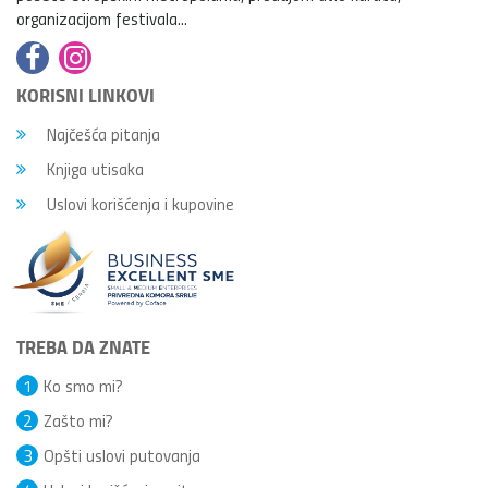
organizacijom festivala...
KORISNI LINKOVI
Najčešća pitanja
Knjiga utisaka
Uslovi korišćenja i kupovine
TREBA DA ZNATE
1
Ko smo mi?
2
Zašto mi?
3
Opšti uslovi putovanja