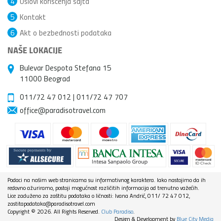
4
Uslovi korišćenja sajta
5
Kontakt
6
Akt o bezbednosti podataka
NAŠE LOKACIJE
Bulevar Despota Stefana 15
11000 Beograd
011/72 47 012
|
011/72 47 707
office@paradisotravel.com
Podaci na našim web stranicama su informativnog karaktera. Iako nastojimo da ih
redovno ažuriramo, postoji mogućnost različitih informacija od trenutno važećih.
Lice zaduženo za zaštitu podataka o ličnosti: Ivana Andrić, 011/ 72 47 012,
zastitapodataka@paradisotravel.com
Copyright © 2026. All Rights Reserved.
Club Paradiso
.
Design & Development by
Blue City Media