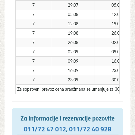
7
29.07
05.08
7
05.08
12.08
7
12.08
19.08
7
19.08
26.08
7
26.08
02.09
7
02.09
09.09
7
09.09
16.09
7
16.09
23.09
7
23.09
30.09
Za sopstveni prevoz cena aranžmana se umanjuje za 30€ po o
Za informacije i rezervacije pozovite
011/72 47 012
,
011/72 40 928