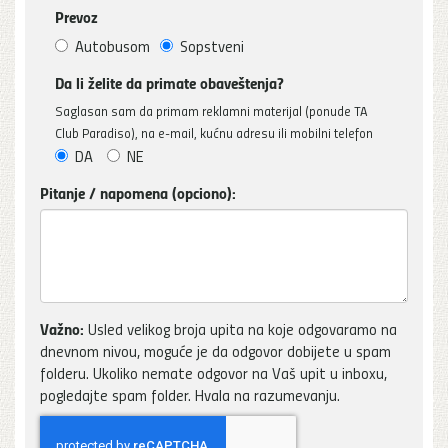
Prevoz
Autobusom
Sopstveni
Da li želite da primate obaveštenja?
Saglasan sam da primam reklamni materijal (ponude TA
Club Paradiso), na e-mail, kućnu adresu ili mobilni telefon
DA
NE
Pitanje / napomena (opciono):
Važno:
Usled velikog broja upita na koje odgovaramo na
dnevnom nivou, moguće je da odgovor dobijete u spam
folderu. Ukoliko nemate odgovor na Vaš upit u inboxu,
pogledajte spam folder. Hvala na razumevanju.