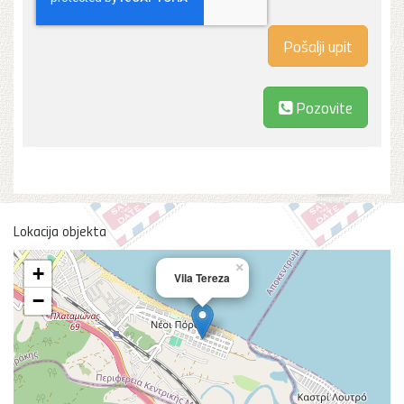
Pozovite
Lokacija objekta
×
+
Vila Tereza
−