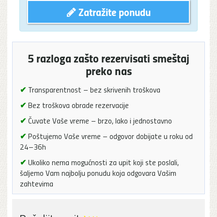
Zatražite ponudu
5 razloga zašto rezervisati smeštaj
preko nas
✔
Transparentnost – bez skrivenih troškova
✔
Bez troškova obrade rezervacije
✔
Čuvate Vaše vreme – brzo, lako i jednostavno
✔
Poštujemo Vaše vreme – odgovor dobijate u roku od
24–36h
✔
Ukoliko nema mogućnosti za upit koji ste poslali,
šaljemo Vam najbolju ponudu koja odgovara Vašim
zahtevima