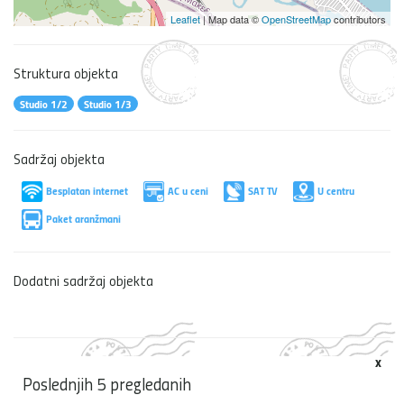
Leaflet
| Map data ©
OpenStreetMap
contributors
Struktura objekta
Studio 1/2
Studio 1/3
Sadržaj objekta
Besplatan internet
AC u ceni
SAT TV
U centru
Paket aranžmani
Dodatni sadržaj objekta
x
Poslednjih 5 pregledanih