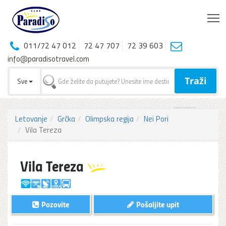
T
011/72 47 012
72 47 707
72 39 603
info@paradisotravel.com
Traži
Sve
Letovanje
Grčka
Olimpska regija
Nei Pori
Vila Tereza
Vila Tereza
Pozovite
Pošaljite upit