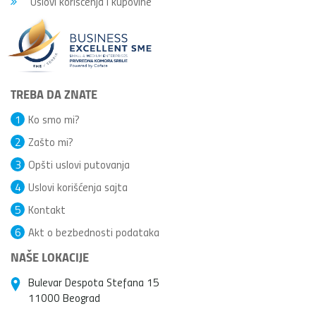
Uslovi korišćenja i kupovine
TREBA DA ZNATE
1
Ko smo mi?
2
Zašto mi?
3
Opšti uslovi putovanja
4
Uslovi korišćenja sajta
5
Kontakt
6
Akt o bezbednosti podataka
NAŠE LOKACIJE
Bulevar Despota Stefana 15
11000 Beograd