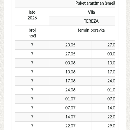
Paket aranžman (smeštaj + pre
leto
Vila
2026
TEREZA
broj
termin boravka
noći
7
20.05
27.05
7
27.05
03.06
7
03.06
10.06
7
10.06
17.06
7
17.06
24.06
7
24.06
01.07
7
01.07
07.07
7
07.07
14.07
7
14.07
22.07
7
22.07
29.07