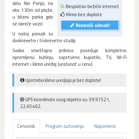
delu Nei Porija, na
Besplatan bežični internet
oko 130m od plaže,
Klima bez doplate
u blizini parka gde
se okreće vozić.
Rezerviši odmah!
U našoj ponudi su
dvokrevetni i trokrevetni studiji.
Svaka smeštajna jedinica poseduje kompletno
opremljenu kuhinju, sopstveno kupatilo, TV, Wi-Fi
internet i klima uređaj (uračunat u cenu)
Upotreba klima uredjaja je bez doplate!
GPS koordinate ovog objekta su: 39.97521,
22.65462.
Cenovnik
Program putovanja
Napomena