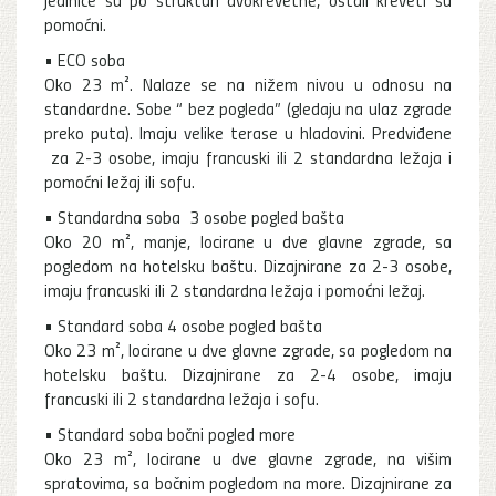
pomoćni.
• ECO soba
Oko 23 m². Nalaze se na nižem nivou u odnosu na
standardne. Sobe “ bez pogleda” (gledaju na ulaz zgrade
preko puta). Imaju velike terase u hladovini. Predviđene
za 2-3 osobe, imaju francuski ili 2 standardna ležaja i
pomoćni ležaj ili sofu.
• Standardna soba 3 osobe pogled bašta
Oko 20 m², manje, locirane u dve glavne zgrade, sa
pogledom na hotelsku baštu. Dizajnirane za 2-3 osobe,
imaju francuski ili 2 standardna ležaja i pomoćni ležaj.
• Standard soba 4 osobe pogled bašta
Oko 23 m², locirane u dve glavne zgrade, sa pogledom na
hotelsku baštu. Dizajnirane za 2-4 osobe, imaju
francuski ili 2 standardna ležaja i sofu.
• Standard soba bočni pogled more
Oko 23 m², locirane u dve glavne zgrade, na višim
spratovima, sa bočnim pogledom na more. Dizajnirane za