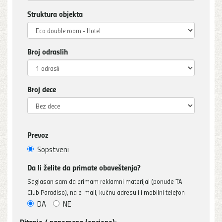
Struktura objekta
Broj odraslih
Broj dece
Prevoz
Sopstveni
Da li želite da primate obaveštenja?
Saglasan sam da primam reklamni materijal (ponude TA
Club Paradiso), na e-mail, kućnu adresu ili mobilni telefon
DA
NE
Pitanje / napomena (opciono):