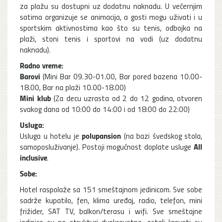
za plažu su dostupni uz dodatnu naknadu. U večernjim
satima organizuje se animacija, a gosti mogu uživati i u
sportskim aktivnostima kao što su tenis, odbojka na
plaži, stoni tenis i sportovi na vodi (uz dodatnu
naknadu).
Radno vreme:
Barovi
(Mini Bar 09.30-01.00, Bar pored bazena 10.00-
18.00, Bar na plaži 10.00-18.00)
Mini klub
(Za decu uzrasta od 2 do 12 godina, otvoren
svakog dana od 10:00 do 14:00 i od 18:00 do 22:00)
Usluga:
polupansion
Usluga u hotelu je
(na bazi švedskog stola,
All
samoposluživanje). Postoji mogućnost doplate usluge
inclusive
.
Sobe:
Hotel raspolaže sa 151 smeštajnom jedinicom. Sve sobe
sadrže kupatilo, fen, klima uređaj, radio, telefon, mini
frižider, SAT TV, balkon/terasu i wifi. Sve smeštajne
jedinice su po strukturi dvokrevetne, ostali kreveti su