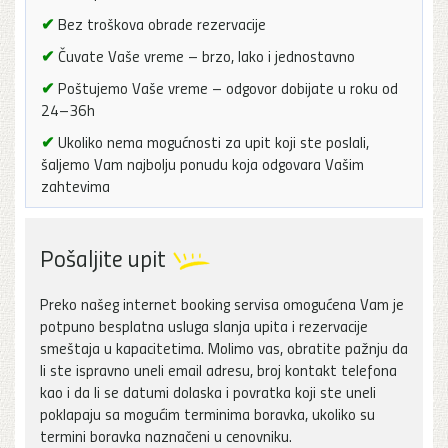
✔
Bez troškova obrade rezervacije
✔
Čuvate Vaše vreme – brzo, lako i jednostavno
✔
Poštujemo Vaše vreme – odgovor dobijate u roku od
24–36h
✔
Ukoliko nema mogućnosti za upit koji ste poslali,
šaljemo Vam najbolju ponudu koja odgovara Vašim
zahtevima
Pošaljite upit
Preko našeg internet booking servisa omogućena Vam je
potpuno besplatna usluga slanja upita i rezervacije
smeštaja u kapacitetima. Molimo vas, obratite pažnju da
li ste ispravno uneli email adresu, broj kontakt telefona
kao i da li se datumi dolaska i povratka koji ste uneli
poklapaju sa mogućim terminima boravka, ukoliko su
termini boravka naznačeni u cenovniku.