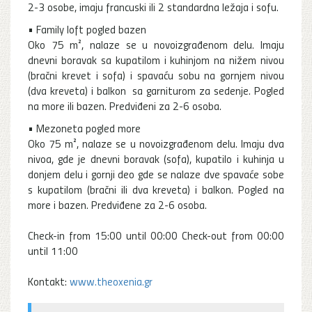
2-3 osobe, imaju francuski ili 2 standardna ležaja i sofu.
• Family loft pogled bazen
Oko 75 m², nalaze se u novoizgrađenom delu. Imaju
dnevni boravak sa kupatilom i kuhinjom na nižem nivou
(bračni krevet i sofa) i spavaću sobu na gornjem nivou
(dva kreveta) i balkon sa garniturom za sedenje. Pogled
na more ili bazen. Predviđeni za 2-6 osoba.
• Mezoneta pogled more
Oko 75 m², nalaze se u novoizgrađenom delu. Imaju dva
nivoa, gde je dnevni boravak (sofa), kupatilo i kuhinja u
donjem delu i gornji deo gde se nalaze dve spavaće sobe
s kupatilom (bračni ili dva kreveta) i balkon. Pogled na
more i bazen. Predviđene za 2-6 osoba.
Check-in from 15:00 until 00:00 Check-out from 00:00
until 11:00
Kontakt:
www.theoxenia.gr