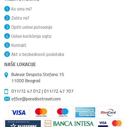
1
Ko smo mi?
2
Zašto mi?
3
Opšti uslovi putovanja
4
Uslovi korišćenja sajta
5
Kontakt
6
Akt o bezbednosti podataka
NAŠE LOKACIJE
Bulevar Despota Stefana 15
11000 Beograd
011/72 47 012
|
011/72 47 707
office@paradisotravel.com