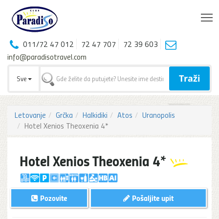
T
011/72 47 012
72 47 707
72 39 603
info@paradisotravel.com
Traži
Sve
Letovanje
Grčka
Halkidiki
Atos
Uranopolis
Hotel Xenios Theoxenia 4*
Hotel Xenios Theoxenia 4*
Pozovite
Pošaljite upit