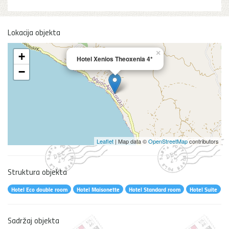
Lokacija objekta
×
+
Hotel Xenios Theoxenia 4*
−
Leaflet
| Map data ©
OpenStreetMap
contributors
Struktura objekta
Hotel Eco double room
Hotel Maisonette
Hotel Standard room
Hotel Suite
Sadržaj objekta