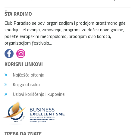
ŠTA RADIMO
Club Paradiso se bavi organizacijom i prodajom aranžmana gde
spadaju: letovanja, zimovanja, programi za doček nove godine,
posete evropskim metropolama, prodajom avio karata,
organizacijom festivala...
KORISNI LINKOVI
Najčešća pitanja
Knjiga utisaka
Uslovi korišćenja i kupovine
TREBA DA ZNATE