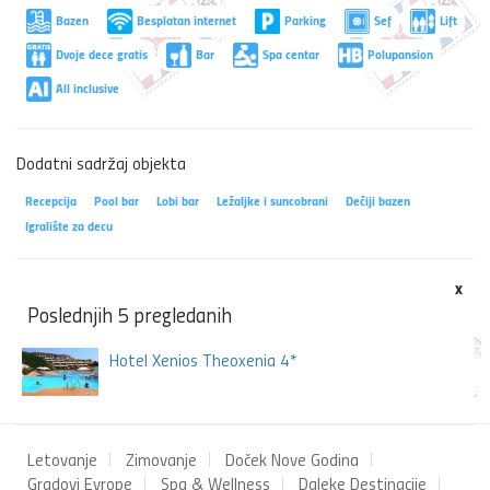
Bazen
Besplatan internet
Parking
Sef
Lift
Dvoje dece gratis
Bar
Spa centar
Polupansion
All inclusive
Dodatni sadržaj objekta
Recepcija
Pool bar
Lobi bar
Ležaljke i suncobrani
Dečiji bazen
Igralište za decu
x
Poslednjih 5 pregledanih
Hotel Xenios Theoxenia 4*
Letovanje
Zimovanje
Doček Nove Godina
Gradovi Evrope
Spa & Wellness
Daleke Destinacije