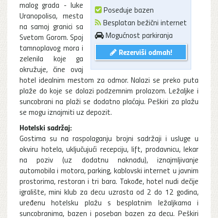
malog grada - luke
Poseduje bazen
Uranopolisa, mesta
Besplatan bežični internet
na samoj granici sa
Mogućnost parkiranja
Svetom Gorom. Spoj
tamnoplavog mora i
Rezerviši odmah!
zelenila koje ga
okružuje, čine ovaj
hotel idealnim mestom za odmor. Nalazi se preko puta
plaže do koje se dolazi podzemnim prolazom. Ležaljke i
suncobrani na plaži se dodatno plaćaju. Peškiri za plažu
se mogu iznajmiti uz depozit.
Hotelski sadržaj:
Gostima su na raspolaganju brojni sadržaji i usluge u
okviru hotela, uključujući recepciju, lift, prodavnicu, lekar
na poziv (uz dodatnu naknadu), iznajmljivanje
automobila i motora, parking, kablovski internet u javnim
prostorima, restoran i tri bara. Takođe, hotel nudi dečije
igralište, mini klub za decu uzrasta od 2 do 12 godina,
uređenu hotelsku plažu s besplatnim ležaljkama i
suncobranima, bazen i poseban bazen za decu. Peškiri