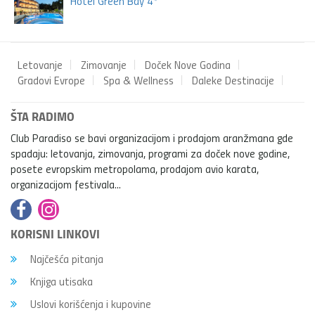
Hotel Green Bay 4*
Letovanje
Zimovanje
Doček Nove Godina
Gradovi Evrope
Spa & Wellness
Daleke Destinacije
ŠTA RADIMO
Club Paradiso se bavi organizacijom i prodajom aranžmana gde
spadaju: letovanja, zimovanja, programi za doček nove godine,
posete evropskim metropolama, prodajom avio karata,
organizacijom festivala...
KORISNI LINKOVI
Najčešća pitanja
Knjiga utisaka
Uslovi korišćenja i kupovine