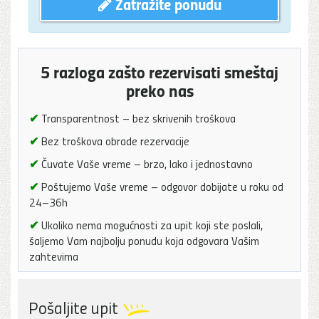
Zatražite ponudu
5 razloga zašto rezervisati smeštaj
preko nas
✔
Transparentnost – bez skrivenih troškova
✔
Bez troškova obrade rezervacije
✔
Čuvate Vaše vreme – brzo, lako i jednostavno
✔
Poštujemo Vaše vreme – odgovor dobijate u roku od
24–36h
✔
Ukoliko nema mogućnosti za upit koji ste poslali,
šaljemo Vam najbolju ponudu koja odgovara Vašim
zahtevima
Pošaljite upit