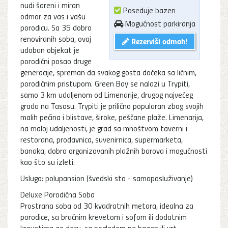
nudi šareni i miran
Poseduje bazen
odmor za vas i vašu
Mogućnost parkiranja
porodicu. Sa 35 dobro
renoviranih soba, ovaj
Rezerviši odmah!
udoban objekat je
porodični posao druge
generacije, spreman da svakog gosta dočeka sa ličnim,
porodičnim pristupom. Green Bay se nalazi u Trypiti,
samo 3 km udaljenom od Limenarije, drugog najvećeg
grada na Tasosu. Trypiti je prilično popularan zbog svojih
malih pećina i blistave, široke, peščane plaže. Limenarija,
na maloj udaljenosti, je grad sa mnoštvom taverni i
restorana, prodavnica, suvenirnica, supermarketa,
banaka, dobro organizovanih plažnih barova i mogućnosti
kao što su izleti.
Usluga: polupansion (švedski sto - samoposluživanje)
Deluxe Porodična Soba
Prostrana soba od 30 kvadratnih metara, idealna za
porodice, sa bračnim krevetom i sofom ili dodatnim
krevetima za decu, sa pogledom na bazen ili vrt.