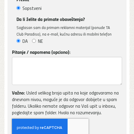
Sopstveni
Da li želite da primate obaveštenja?
Saglasan sam da primam reklamni materijal (ponude TA
Club Paradiso), na e-mail, kućnu adresu ili mobilni telefon
DA
NE
Pitanje / napomena (opciono):
Važno:
Usled velikog broja upita na koje odgovaramo na
dnevnom nivou, moguće je da odgovor dobijete u spam
folderu. Ukoliko nemate odgovor na Vaš upit u inboxu,
pogledajte spam folder. Hvala na razumevanju.