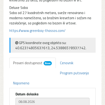
Deluxe Soba
Soba od 27 kvadratnih metara, sveže renovirana i
moderno nameštena, sa bračnim krevetom i sofom na
razvlačenje, sa pogledom na bazen ili vrtove.
https://www.greenbay-thassos.com/
GPS koordinate ovog objekta su:
40.62374805637613, 24.53886578937742.
Proveri dostupnost
Cenovnik
Novo
Program putovanja
Napomena
Datum dolaska