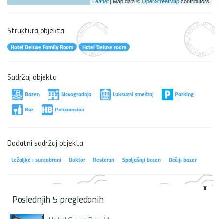
Leaflet
| Map data ©
OpenStreetMap
contributors
Struktura objekta
Hotel Deluxe Family Room
Hotel Deluxe room
Sadržaj objekta
Bazen
Novogradnja
Luksuzni smeštaj
Parking
Bar
Polupansion
Dodatni sadržaj objekta
Ležaljke i suncobrani
Doktor
Restoran
Spoljašnji bazen
Dečiji bazen
x
Poslednjih 5 pregledanih