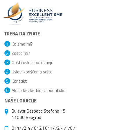
TREBA DA ZNATE
1
Ko smo mi?
2
Zašto mi?
3
Opšti uslovi putovanja
4
Uslovi korišćenja sajta
5
Kontakt
6
Akt o bezbednosti podataka
NAŠE LOKACIJE
Bulevar Despota Stefana 15
11000 Beograd
011/72 47 012
|
011/72 47 707