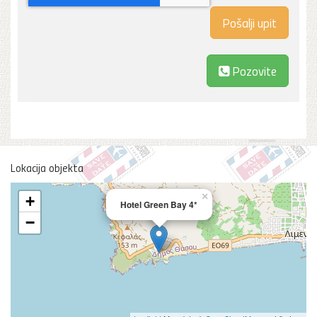
Pozovite
Lokacija objekta
×
+
Hotel Green Bay 4*
−