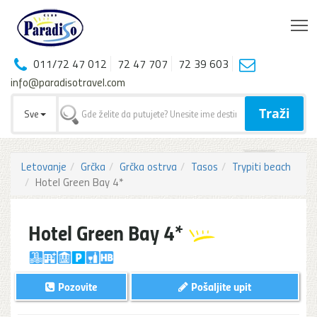
T
011/72 47 012
72 47 707
72 39 603
info@paradisotravel.com
Traži
Sve
Letovanje
Grčka
Grčka ostrva
Tasos
Trypiti beach
Hotel Green Bay 4*
Hotel Green Bay 4*
Pozovite
Pošaljite upit