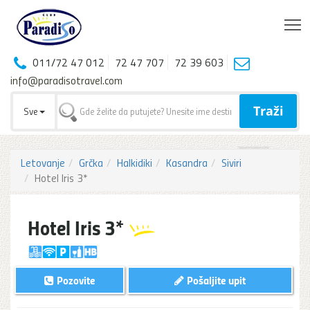
T
011/72 47 012
72 47 707
72 39 603
info@paradisotravel.com
Traži
Sve
Letovanje
Grčka
Halkidiki
Kasandra
Siviri
Hotel Iris 3*
Hotel Iris 3*
Pozovite
Pošaljite upit