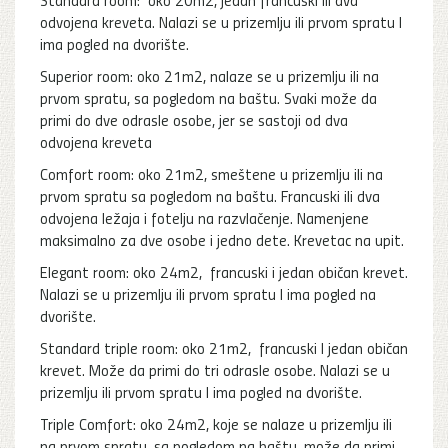
odvojena kreveta. Nalazi se u prizemlju ili prvom spratu I
ima pogled na dvorište.
Superior room: oko 21m2, nalaze se u prizemlju ili na
prvom spratu, sa pogledom na baštu. Svaki može da
primi do dve odrasle osobe, jer se sastoji od dva
odvojena kreveta
Comfort room: oko 21m2, smeštene u prizemlju ili na
prvom spratu sa pogledom na baštu. Francuski ili dva
odvojena ležaja i fotelju na razvlačenje. Namenjene
maksimalno za dve osobe i jedno dete. Krevetac na upit.
Elegant room: oko 24m2, francuski i jedan običan krevet.
Nalazi se u prizemlju ili prvom spratu I ima pogled na
dvorište.
Standard triple room: oko 21m2, francuski I jedan običan
krevet. Može da primi do tri odrasle osobe. Nalazi se u
prizemlju ili prvom spratu I ima pogled na dvorište.
Triple Comfort: oko 24m2, koje se nalaze u prizemlju ili
na prvom spratu, sa pogledom na baštu, može da primi