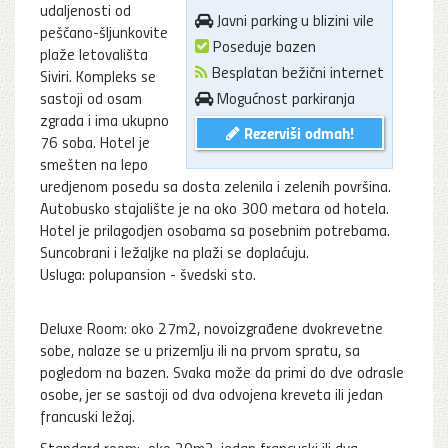
udaljenosti od
Javni parking u blizini vile
peščano-šljunkovite
Poseduje bazen
plaže letovališta
Besplatan bežični internet
Siviri. Kompleks se
sastoji od osam
Mogućnost parkiranja
zgrada i ima ukupno
Rezerviši odmah!
76 soba. Hotel je
smešten na lepo
uredjenom posedu sa dosta zelenila i zelenih površina.
Autobusko stajalište je na oko 300 metara od hotela.
Hotel je prilagodjen osobama sa posebnim potrebama.
Suncobrani i ležaljke na plaži se doplaćuju.
Usluga: polupansion - švedski sto.
Deluxe Room: oko 27m2, novoizgrađene dvokrevetne
sobe, nalaze se u prizemlju ili na prvom spratu, sa
pogledom na bazen. Svaka može da primi do dve odrasle
osobe, jer se sastoji od dva odvojena kreveta ili jedan
francuski ležaj.
Standard room: oko 20m2, jedan francuski ili dva