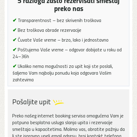
5 razloga zašto rezervisati smeštaj
preko nas
✔
Transparentnost – bez skrivenih troškova
✔
Bez troškova obrade rezervacije
✔
Čuvate Vaše vreme – brzo, lako i jednostavno
✔
Poštujemo Vaše vreme – odgovor dobijate u roku od
24–36h
✔
Ukoliko nema mogućnosti za upit koji ste poslali,
šaljemo Vam najbolju ponudu koja odgovara Vašim
zahtevima
Pošaljite upit
Preko našeg internet booking servisa omogućena Vam je
potpuno besplatna usluga slanja upita i rezervacije
smeštaja u kapacitetima. Molimo vas, obratite pažnju da
li ste ispravno uneli email adresu, broj kontakt telefona