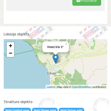
Lokacija objekta
×
+
Hotel Iris 3*
−
Leaflet
| Map data ©
OpenStreetMap
contributors
Struktura objekta
Hotel Comfort room
Hotel Deluxe room
Hotel Deluxe suite