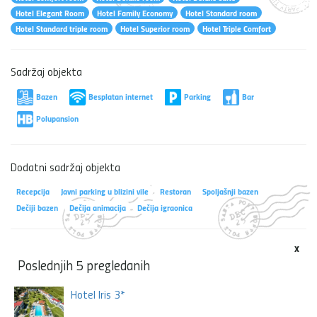
Hotel Elegant Room
Hotel Family Economy
Hotel Standard room
Hotel Standard triple room
Hotel Superior room
Hotel Triple Comfort
Sadržaj objekta
Bazen
Besplatan internet
Parking
Bar
Polupansion
Dodatni sadržaj objekta
Recepcija
Javni parking u blizini vile
Restoran
Spoljašnji bazen
Dečiji bazen
Dečija animacija
Dečija igraonica
x
Poslednjih 5 pregledanih
Hotel Iris 3*