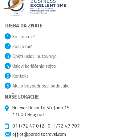
TREBA DA ZNATE
1
Ko smo mi?
2
Zašto mi?
3
Opšti uslovi putovanja
4
Uslovi korišćenja sajta
5
Kontakt
6
Akt o bezbednosti podataka
NAŠE LOKACIJE
Bulevar Despota Stefana 15
11000 Beograd
011/72 47 012
|
011/72 47 707
office@paradisotravel.com