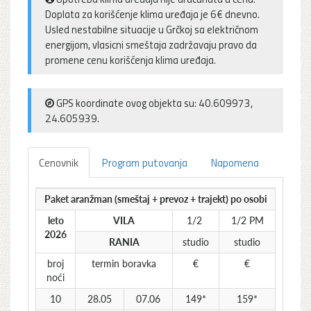
Doplata za korišćenje klima uređaja je 6€ dnevno.
Usled nestabilne situacije u Grčkoj sa električnom
energijom, vlasicni smeštaja zadržavaju pravo da
promene cenu korišćenja klima uređaja.
GPS koordinate ovog objekta su: 40.609973,
24.605939.
Cenovnik
Program putovanja
Napomena
Paket aranžman (smeštaj + prevoz + trajekt) po osobi
leto
VILA
1/2
1/2 PM
2026
RANIA
studio
studio
broj
termin boravka
€
€
noći
10
28.05
07.06
149*
159*