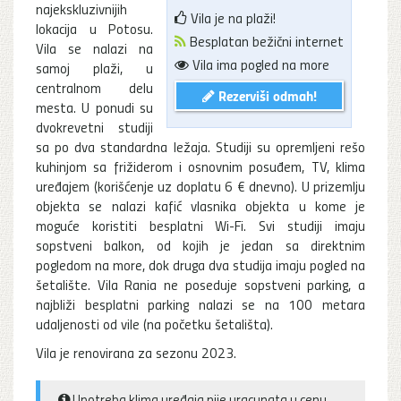
najekskluzivnijih
Vila je na plaži!
lokacija u Potosu.
Besplatan bežični internet
Vila se nalazi na
Vila ima pogled na more
samoj plaži, u
centralnom delu
Rezerviši odmah!
mesta. U ponudi su
dvokrevetni studiji
sa po dva standardna ležaja. Studiji su opremljeni rešo
kuhinjom sa frižiderom i osnovnim posuđem, TV, klima
uređajem (korišćenje uz doplatu 6 € dnevno). U prizemlju
objekta se nalazi kafić vlasnika objekta u kome je
moguće koristiti besplatni Wi-Fi. Svi studiji imaju
sopstveni balkon, od kojih je jedan sa direktnim
pogledom na more, dok druga dva studija imaju pogled na
šetalište. Vila Rania ne poseduje sopstveni parking, a
najbliži besplatni parking nalazi se na 100 metara
udaljenosti od vile (na početku šetališta).
Vila je renovirana za sezonu 2023.
Upotreba klima uređaja nije uracunata u cenu.