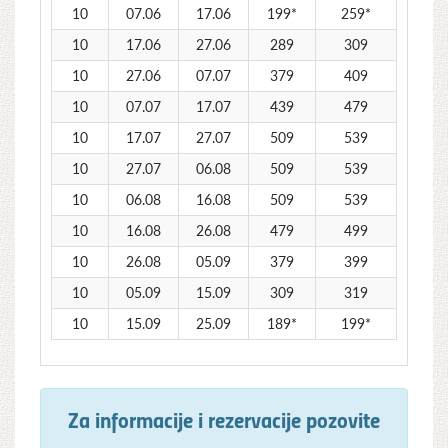
10
07.06
17.06
199*
259*
10
17.06
27.06
289
309
10
27.06
07.07
379
409
10
07.07
17.07
439
479
10
17.07
27.07
509
539
10
27.07
06.08
509
539
10
06.08
16.08
509
539
10
16.08
26.08
479
499
10
26.08
05.09
379
399
10
05.09
15.09
309
319
10
15.09
25.09
189*
199*
Za informacije i rezervacije pozovite