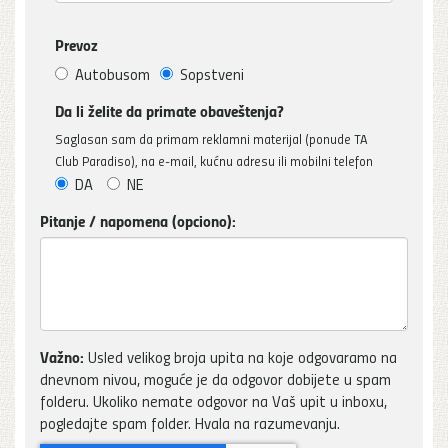
Prevoz
Autobusom
Sopstveni
Da li želite da primate obaveštenja?
Saglasan sam da primam reklamni materijal (ponude TA
Club Paradiso), na e-mail, kućnu adresu ili mobilni telefon
DA
NE
Pitanje / napomena (opciono):
Važno:
Usled velikog broja upita na koje odgovaramo na
dnevnom nivou, moguće je da odgovor dobijete u spam
folderu. Ukoliko nemate odgovor na Vaš upit u inboxu,
pogledajte spam folder. Hvala na razumevanju.