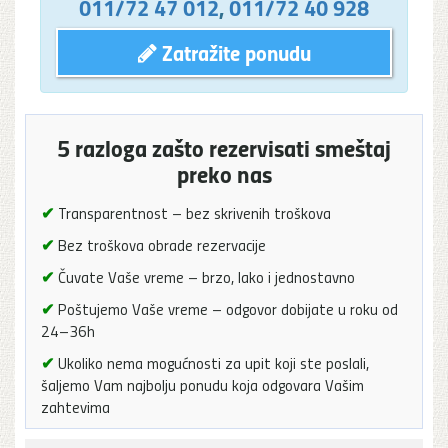
011/72 47 012
,
011/72 40 928
Zatražite ponudu
5 razloga zašto rezervisati smeštaj
preko nas
✔
Transparentnost – bez skrivenih troškova
✔
Bez troškova obrade rezervacije
✔
Čuvate Vaše vreme – brzo, lako i jednostavno
✔
Poštujemo Vaše vreme – odgovor dobijate u roku od
24–36h
✔
Ukoliko nema mogućnosti za upit koji ste poslali,
šaljemo Vam najbolju ponudu koja odgovara Vašim
zahtevima