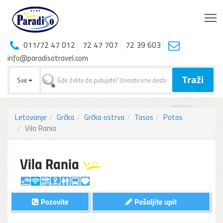
T
011/72 47 012
72 47 707
72 39 603
info@paradisotravel.com
Traži
Sve
Letovanje
Grčka
Grčka ostrva
Tasos
Potos
Vila Rania
Vila Rania
Pozovite
Pošaljite upit