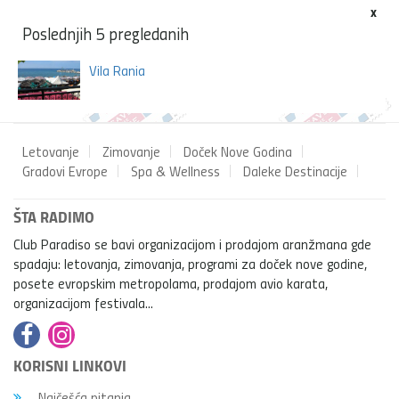
x
Poslednjih 5 pregledanih
Vila Rania
Letovanje
Zimovanje
Doček Nove Godina
Gradovi Evrope
Spa & Wellness
Daleke Destinacije
ŠTA RADIMO
Club Paradiso se bavi organizacijom i prodajom aranžmana gde
spadaju: letovanja, zimovanja, programi za doček nove godine,
posete evropskim metropolama, prodajom avio karata,
organizacijom festivala...
KORISNI LINKOVI
Najčešća pitanja