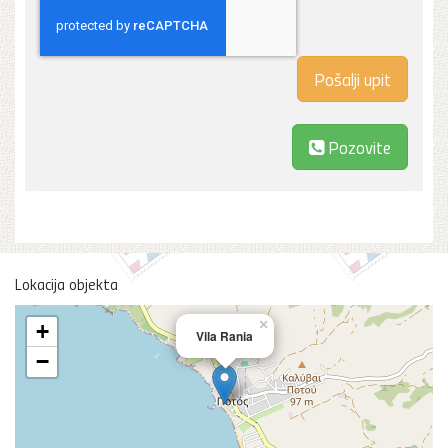
Pozovite
Lokacija objekta
×
+
Vila Rania
−