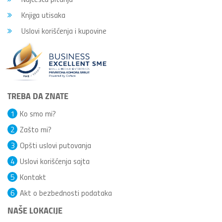
Knjiga utisaka
Uslovi korišćenja i kupovine
TREBA DA ZNATE
1
Ko smo mi?
2
Zašto mi?
3
Opšti uslovi putovanja
4
Uslovi korišćenja sajta
5
Kontakt
6
Akt o bezbednosti podataka
NAŠE LOKACIJE