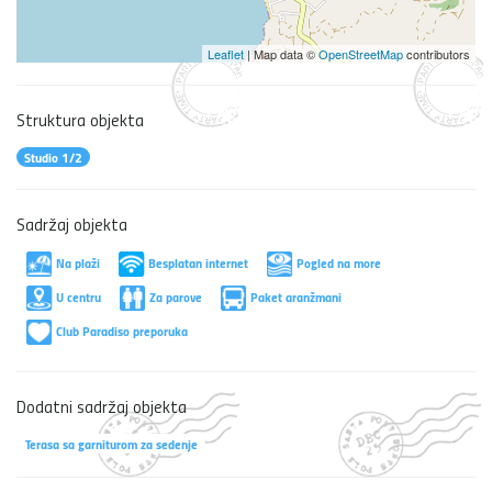
Leaflet
| Map data ©
OpenStreetMap
contributors
Struktura objekta
Studio 1/2
Sadržaj objekta
Na plaži
Besplatan internet
Pogled na more
U centru
Za parove
Paket aranžmani
Club Paradiso preporuka
Dodatni sadržaj objekta
Terasa sa garniturom za sedenje